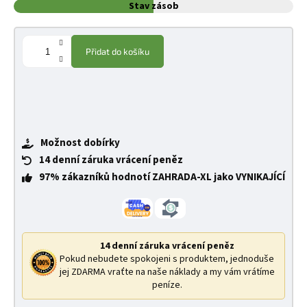
Stav zásob
Přidat do košíku
Možnost dobírky
14 denní záruka vrácení peněz
97% zákazníků hodnotí ZAHRADA-XL jako VYNIKAJÍCÍ
14 denní záruka vrácení peněz
Pokud nebudete spokojeni s produktem, jednoduše
jej ZDARMA vraťte na naše náklady a my vám vrátíme
peníze.