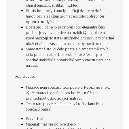
rovnou strukturu a suky dodávají materiálu jeho
charakteristický rustikální vzhled.
Praktické lamely: Lamely zajišťují dobré rozložení
hmotnosti a zajišťují tak matraci tolik potřebnou
oporu a prodyšnost.
Dostatek úložného prostoru: Toto elegantní čelo
postele je vybaveno dvěma praktickými policemi,
které nabízejí dostatek úložného prostoru pro snadné
uložení všech vašich nočních nezbytností po ruce.
Samostatně stojící čelo postele: Samostatně stojící
čelo postele nabízí bezproblémové řešení pro
snadné umístění a přemístění bez nutnosti instalace
na zeď.
Dobré vědět:
Matrace není součástí této postele. Nabízíme široký
výběr matrací. V našem obchodě si můžete
prohlédnout odpovídající matraci.
Tento rám postele má lamelový rošt a lamely jsou
součástí balení.
Barva: bílá
Materiál: masivní borové dřevo