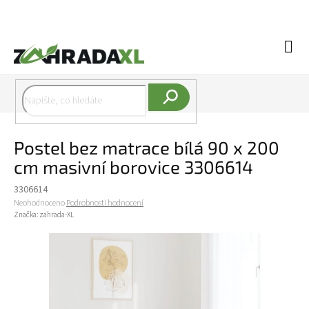
Přejít na obsah
Náku
Hledat
Postel bez matrace bílá 90 x 200
cm masivní borovice 3306614
3306614
Průměrné hodnocení produktu je 0,0 z 5 hvězdiček.
Neohodnoceno
Podrobnosti hodnocení
Značka:
zahrada-XL