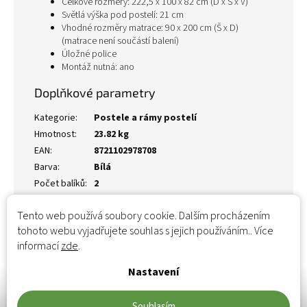
Celkové rozměry: 222,5 x 100 x 82 cm (D x Š x V)
Světlá výška pod postelí: 21 cm
Vhodné rozměry matrace: 90 x 200 cm (Š x D)
(matrace není součástí balení)
Úložné police
Montáž nutná: ano
Doplňkové parametry
Kategorie
:
Postele a rámy postelí
Hmotnost
:
23.82 kg
EAN
:
8721102978708
Barva
:
Bílá
Počet balíků
:
2
Tento web používá soubory cookie. Dalším procházením
tohoto webu vyjadřujete souhlas s jejich používáním.. Více
informací
zde
.
Nastavení
Souhlasím