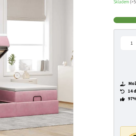
Skladem
(>5
Mož
14 
97%