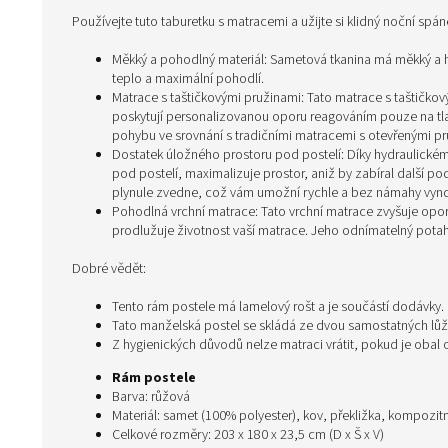
Používejte tuto taburetku s matracemi a užijte si klidný noční spá
Měkký a pohodlný materiál: Sametová tkanina má měkký a h
teplo a maximální pohodlí.
Matrace s taštičkovými pružinami: Tato matrace s taštičkový
poskytují personalizovanou oporu reagováním pouze na tlak
pohybu ve srovnání s tradičními matracemi s otevřenými pr
Dostatek úložného prostoru pod postelí: Díky hydraulick
pod postelí, maximalizuje prostor, aniž by zabíral další 
plynule zvedne, což vám umožní rychle a bez námahy vynda
Pohodlná vrchní matrace: Tato vrchní matrace zvyšuje op
prodlužuje životnost vaší matrace. Jeho odnímatelný pota
Dobré vědět:
Tento rám postele má lamelový rošt a je součástí dodávky.
Tato manželská postel se skládá ze dvou samostatných lůž
Z hygienických důvodů nelze matraci vrátit, pokud je obal
Rám postele
Barva: růžová
Materiál: samet (100% polyester), kov, překližka, kompozit
Celkové rozměry: 203 x 180 x 23,5 cm (D x Š x V)