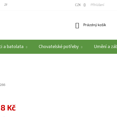
ZPĚTNÝ ODBĚR VYSLOUŽILÝCH ELEKTROZAŘÍZENÍ / BATERIÍ
CZK
REKLAMACE A VRÁCEN
Přihlášení
Nákupní košík
Prázdný košík
i a batolata
Chovatelské potřeby
Umění a zá
266
88 Kč
: