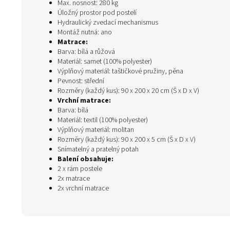
Max. nosnost: 280 kg
Úložný prostor pod postelí
Hydraulický zvedací mechanismus
Montáž nutná: ano
Matrace:
Barva: bílá a růžová
Materiál: samet (100% polyester)
Výplňový materiál: taštičkové pružiny, pěna
Pevnost: střední
Rozměry (každý kus): 90 x 200 x 20 cm (Š x D x V)
Vrchní matrace:
Barva: bílá
Materiál: textil (100% polyester)
Výplňový materiál: molitan
Rozměry (každý kus): 90 x 200 x 5 cm (Š x D x V)
Snímatelný a pratelný potah
Balení obsahuje:
2 x rám postele
2x matrace
2x vrchní matrace