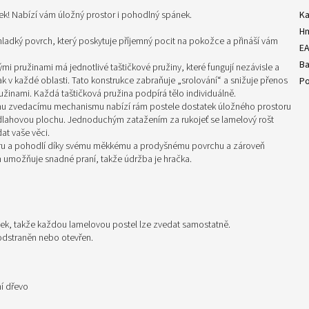
nek! Nabízí vám úložný prostor i pohodlný spánek.
Ka
H
ladký povrch, který poskytuje příjemný pocit na pokožce a přináší vám
E
Ba
mi pružinami má jednotlivé taštičkové pružiny, které fungují nezávisle a
 v každé oblasti. Tato konstrukce zabraňuje „srolování“ a snižuje přenos
Po
užinami. Každá taštičková pružina podpírá tělo individuálně.
ému zvedacímu mechanismu nabízí rám postele dostatek úložného prostoru
podlahovou plochu. Jednoduchým zatažením za rukojeť se lamelový rošt
t vaše věci.
oru a pohodlí díky svému měkkému a prodyšnému povrchu a zároveň
h umožňuje snadné praní, takže údržba je hračka.
ek, takže každou lamelovou postel lze zvedat samostatně.
 odstraněn nebo otevřen.
ní dřevo