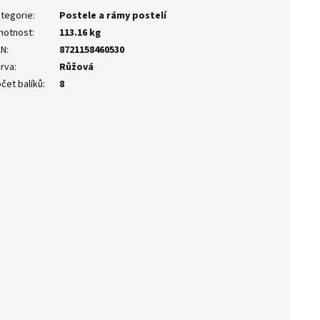
tegorie
:
Postele a rámy postelí
motnost
:
113.16 kg
AN
:
8721158460530
rva
:
Růžová
čet balíků
:
8