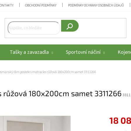
ONTAKTY
OBCHODNÍ PODMÍNKY
PODMÍNKY OCHRANY OSOBNÍCH ÚDAJŮ
Hledat
Tašky a zavazadla
Sportovní náčiní
Kojenc
smanský rám postele s matracíes růžová 180x200cm samet 3311266
s růžová 180x200cm samet 3311266
3311
18 0
Měrná cena