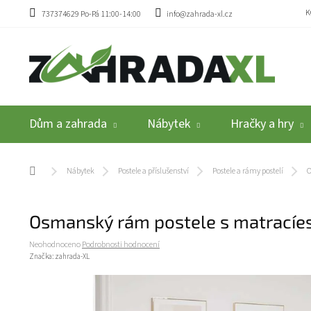
Přejít na obsah
K
737374629 Po-Pá 11:00-14:00
info@zahrada-xl.cz
Dům a zahrada
Nábytek
Hračky a hry
Domů
Nábytek
Postele a příslušenství
Postele a rámy postelí
O
Osmanský rám postele s matracíe
Průměrné hodnocení produktu je 0,0 z 5 hvězdiček.
Neohodnoceno
Podrobnosti hodnocení
Značka:
zahrada-XL