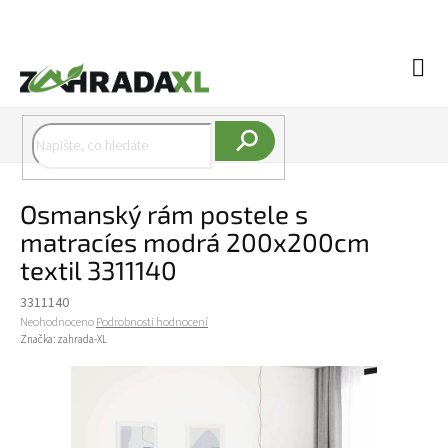
Přejít na obsah
Náku
Hledat
Osmanský rám postele s
matracíes modrá 200x200cm
textil 3311140
3311140
Průměrné hodnocení produktu je 0,0 z 5 hvězdiček.
Neohodnoceno
Podrobnosti hodnocení
Značka:
zahrada-XL