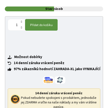
Stav zásob
Přidat do košíku
Možnost dobírky
14 denní záruka vrácení peněz
97% zákazníků hodnotí ZAHRADA-XL jako VYNIKAJÍCÍ
14 denní záruka vrácení peněz
Pokud nebudete spokojeni s produktem, jednoduše
jej ZDARMA vraťte na naše náklady a my vám vrátíme
peníze.