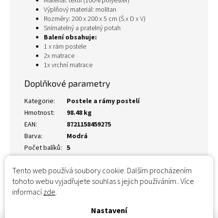
Materiál: textil (100% polyester)
Výplňový materiál: molitan
Rozměry: 200 x 200 x 5 cm (Š x D x V)
Snímatelný a pratelný potah
Balení obsahuje:
1 x rám postele
2x matrace
1x vrchní matrace
Doplňkové parametry
Kategorie
:
Postele a rámy postelí
Hmotnost
:
98.48 kg
EAN
:
8721158459275
Barva
:
Modrá
Počet balíků
:
5
Tento web používá soubory cookie. Dalším procházením
tohoto webu vyjadřujete souhlas s jejich používáním.. Více
informací
zde
.
Nastavení