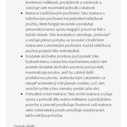
kombinaci měkkosti, prodyšnosti a odolnosti a
zaručuje vám maximální pohodlí a útulnost.
Matrace s taštičkovými pružinami: Tato matrace s
taštičkovými pružinami má jednotlivé taštičkové
pružiny, které fungují nezávisle a poskytují
personalizovanou oporu reagující pouze na tlak v
každé oblasti. Tato konstrukce zabraňuje „srolování“
a snižuje přenos pohybu ve srovnání s tradičními
matracemi s otevřenými pružinami. Každá taštičková
pružina podpírá tělo individuálně.
Dostatek úložného prostoru pod postelí: Díky
hydraulickému zvedacímu mechanismu nabízí rám
postele dostatek úložného prostoru pod postelí,
maximalizuje prostor, aniž by zabíral další
podlahovou plochu. Jednoduchým zatažením za
rukojeť se lamelový rošt plynule zvedne, což vám
umožní rychle a bez námahy vyndat vaše věci.
Pohodlná vrchní matrace: Tato vrchní matrace zvyšuje
oporu a pohodlí díky svému měkkému a prodyšnému
povrchu a zároveň prodlužuje životnost vaší matrace.
Jeho odnímatelný potah umožňuje snadné praní,
takže údržba je hračka.
Dobré vědět: