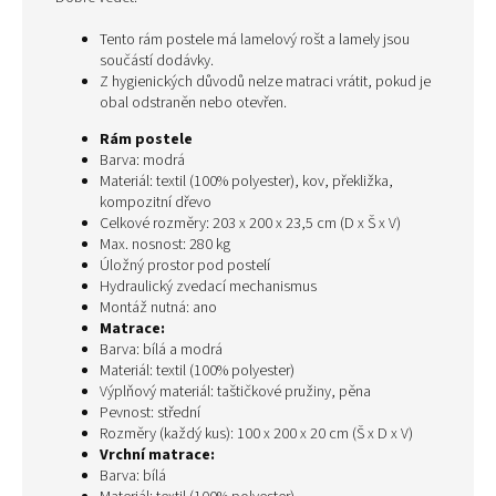
Tento rám postele má lamelový rošt a lamely jsou
součástí dodávky.
Z hygienických důvodů nelze matraci vrátit, pokud je
obal odstraněn nebo otevřen.
Rám postele
Barva: modrá
Materiál: textil (100% polyester), kov, překližka,
kompozitní dřevo
Celkové rozměry: 203 x 200 x 23,5 cm (D x Š x V)
Max. nosnost: 280 kg
Úložný prostor pod postelí
Hydraulický zvedací mechanismus
Montáž nutná: ano
Matrace:
Barva: bílá a modrá
Materiál: textil (100% polyester)
Výplňový materiál: taštičkové pružiny, pěna
Pevnost: střední
Rozměry (každý kus): 100 x 200 x 20 cm (Š x D x V)
Vrchní matrace:
Barva: bílá