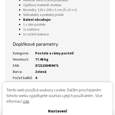
Materiál: textil (100% polyester)
Výplňový materiál: molitan
Rozměry: 120 x 200 x 5 cm (Š x D x V)
Snímatelný a pratelný potah
Balení obsahuje:
1 x rám postele
1x matrace
1x vrchní matrace
Doplňkové parametry
Kategorie
:
Postele a rámy postelí
Hmotnost
:
77.48 kg
EAN
:
8721158459671
Barva
:
Zelená
Počet balíků
:
4
Tento web používá soubory cookie. Dalším procházením
tohoto webu vyjadřujete souhlas s jejich používáním.. Více
informací
zde
.
Nastavení