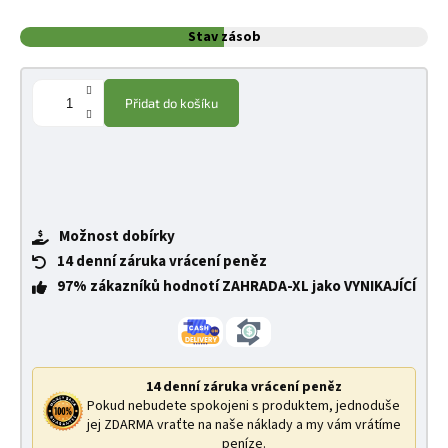
Stav zásob
Přidat do košíku
Možnost dobírky
14 denní záruka vrácení peněz
97% zákazníků hodnotí ZAHRADA-XL jako VYNIKAJÍCÍ
14 denní záruka vrácení peněz
Pokud nebudete spokojeni s produktem, jednoduše
jej ZDARMA vraťte na naše náklady a my vám vrátíme
peníze.