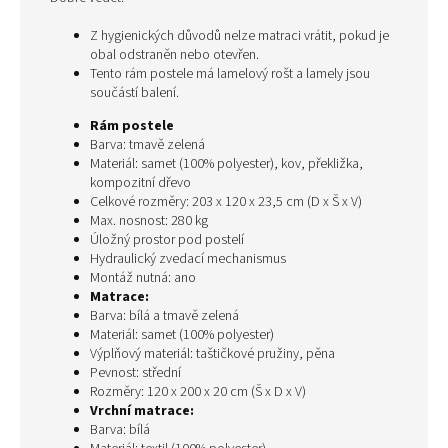
Z hygienických důvodů nelze matraci vrátit, pokud je
obal odstraněn nebo otevřen.
Tento rám postele má lamelový rošt a lamely jsou
součástí balení.
Rám postele
Barva: tmavě zelená
Materiál: samet (100% polyester), kov, překližka,
kompozitní dřevo
Celkové rozměry: 203 x 120 x 23,5 cm (D x Š x V)
Max. nosnost: 280 kg
Úložný prostor pod postelí
Hydraulický zvedací mechanismus
Montáž nutná: ano
Matrace:
Barva: bílá a tmavě zelená
Materiál: samet (100% polyester)
Výplňový materiál: taštičkové pružiny, pěna
Pevnost: střední
Rozměry: 120 x 200 x 20 cm (Š x D x V)
Vrchní matrace:
Barva: bílá