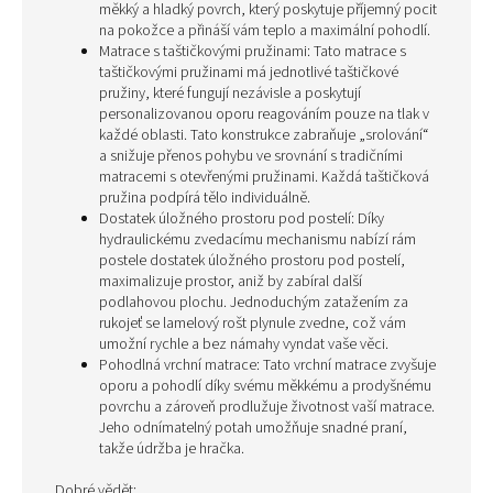
měkký a hladký povrch, který poskytuje příjemný pocit
na pokožce a přináší vám teplo a maximální pohodlí.
Matrace s taštičkovými pružinami: Tato matrace s
taštičkovými pružinami má jednotlivé taštičkové
pružiny, které fungují nezávisle a poskytují
personalizovanou oporu reagováním pouze na tlak v
každé oblasti. Tato konstrukce zabraňuje „srolování“
a snižuje přenos pohybu ve srovnání s tradičními
matracemi s otevřenými pružinami. Každá taštičková
pružina podpírá tělo individuálně.
Dostatek úložného prostoru pod postelí: Díky
hydraulickému zvedacímu mechanismu nabízí rám
postele dostatek úložného prostoru pod postelí,
maximalizuje prostor, aniž by zabíral další
podlahovou plochu. Jednoduchým zatažením za
rukojeť se lamelový rošt plynule zvedne, což vám
umožní rychle a bez námahy vyndat vaše věci.
Pohodlná vrchní matrace: Tato vrchní matrace zvyšuje
oporu a pohodlí díky svému měkkému a prodyšnému
povrchu a zároveň prodlužuje životnost vaší matrace.
Jeho odnímatelný potah umožňuje snadné praní,
takže údržba je hračka.
Dobré vědět: