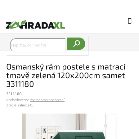
Přejít na obsah
Náku
Hledat
Osmanský rám postele s matrací
tmavě zelená 120x200cm samet
3311180
3311180
Průměrné hodnocení produktu je 0,0 z 5 hvězdiček.
Neohodnoceno
Podrobnosti hodnocení
Značka:
zahrada-XL