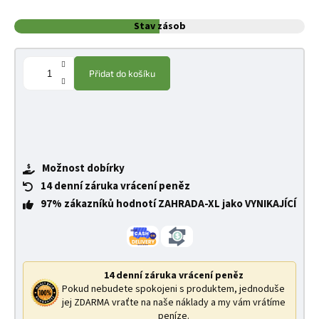
Stav zásob
Přidat do košíku
Možnost dobírky
14 denní záruka vrácení peněz
97% zákazníků hodnotí ZAHRADA-XL jako VYNIKAJÍCÍ
14 denní záruka vrácení peněz
Pokud nebudete spokojeni s produktem, jednoduše
jej ZDARMA vraťte na naše náklady a my vám vrátíme
peníze.