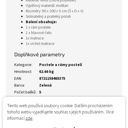
Materiál: textil (100% polyester)
Výplňový materiál: molitan
Rozměry: 90 x 200 x 5 cm (Š x D x V)
Snímatelný a pratelný potah
Balení obsahuje:
1 x rám postele
1 x hlavové čelo
1x matrace
1x vrchní matrace
Doplňkové parametry
Kategorie
:
Postele a rámy postelí
Hmotnost
:
62.66 kg
EAN
:
8721158465375
Barva
:
Zelená
Počet balíků
:
5
Tento web používá soubory cookie. Dalším procházením
tohoto webu vyjadřujete souhlas s jejich používáním.. Více
informací
zde
.