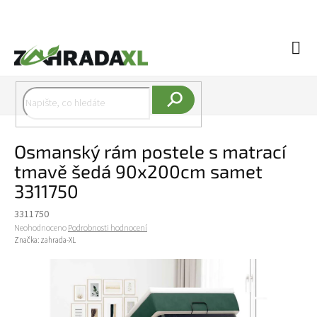
Přejít na obsah
Náku
Hledat
Osmanský rám postele s matrací
tmavě šedá 90x200cm samet
3311750
3311750
Průměrné hodnocení produktu je 0,0 z 5 hvězdiček.
Neohodnoceno
Podrobnosti hodnocení
Značka:
zahrada-XL