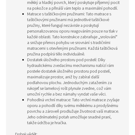
měkký a hladký povrch, který poskytuje příjemný pocit
na pokožce a přináší vám teplo a maximální pohodlí.
Matrace s taštičkovými pružinami: Tato matrace s
taštičkovými pružinami má jednotlivé taštičkové
pružiny, které fungují nezávisle a poskytují
personalizovanou oporu reagováním pouze na tlak v
každé oblasti. Tato konstrukce zabraňuje „srolování“
a snižuje přenos pohybu ve srovnání s tradičními
matracemi s otevřenými pružinami. Každá taštičková
pružina podpírá tělo individuálně.
Dostatek úložného prostoru pod postelí: Díky
hydraulickému zvedacímu mechanismu nabízí rám
postele dostatek úložného prostoru pod postelí,
maximalizuje prostor, aniž by zabíral další
podlahovou plochu. Jednoduchým zatažením za
rukojeť se lamelový rošt plynule zvedne, což vám
umožní rychle a bez námahy vyndat vaše věci.
Pohodlná vrchní matrace: Tato vrchní matrace zvyšuje
oporu a pohodlí díky svému měkkému a prodyšnému
povrchu a zároveň prodlužuje životnost vaší matrace.
Jeho odnímatelný potah umožňuje snadné praní,
takže údržba je hračka.
Dobré vědět: