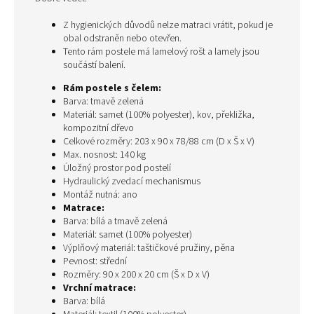
Z hygienických důvodů nelze matraci vrátit, pokud je
obal odstraněn nebo otevřen.
Tento rám postele má lamelový rošt a lamely jsou
součástí balení.
Rám postele s čelem:
Barva: tmavě zelená
Materiál: samet (100% polyester), kov, překližka,
kompozitní dřevo
Celkové rozměry: 203 x 90 x 78/88 cm (D x Š x V)
Max. nosnost: 140 kg
Úložný prostor pod postelí
Hydraulický zvedací mechanismus
Montáž nutná: ano
Matrace:
Barva: bílá a tmavě zelená
Materiál: samet (100% polyester)
Výplňový materiál: taštičkové pružiny, pěna
Pevnost: střední
Rozměry: 90 x 200 x 20 cm (Š x D x V)
Vrchní matrace:
Barva: bílá