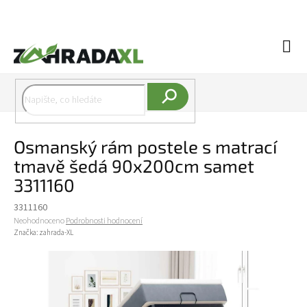
Přejít na obsah
Náku
Hledat
Osmanský rám postele s matrací
tmavě šedá 90x200cm samet
3311160
3311160
Průměrné hodnocení produktu je 0,0 z 5 hvězdiček.
Neohodnoceno
Podrobnosti hodnocení
Značka:
zahrada-XL