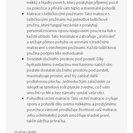
měkký a hladký povrch, který poskytuje příjemný pocit
na pokožce a přináší vám teplo a maximální pohodlí.
Matrace s taštičkovými pružinami: Tato matrace s
taštičkovými pružinami má jednotlivé taštičkové
pružiny, které fungují nezávisle a poskytují
personalizovanou oporu reagováním pouze na tlak v
každé oblasti. Tato konstrukce zabraňuje „srolování“
a snižuje přenos pohybu ve srovnání s tradičními
matracemi s otevřenými pružinami. Každá taštičková
pružina podpírá tělo individuálně.
Dostatek úložného prostoru pod postelí: Díky
hydraulickému zvedacímu mechanismu nabízí rám
postele dostatek úložného prostoru pod postelí,
maximalizuje prostor, aniž by zabíral další
podlahovou plochu. Jednoduchým zatažením za
rukojeť se lamelový rošt plynule zvedne, což vám
umožní rychle a bez námahy vyndat vaše věci.
Pohodlná vrchní matrace: Tato vrchní matrace zvyšuje
oporu a pohodlí díky svému měkkému a prodyšnému
povrchu a zároveň prodlužuje životnost vaší matrace.
Jeho odnímatelný potah umožňuje snadné praní,
takže údržba je hračka.
Dobré vědět: