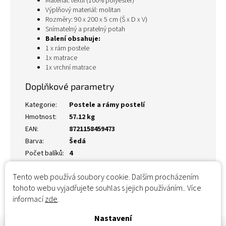
Materiál: textil (100% polyester)
Výplňový materiál: molitan
Rozměry: 90 x 200 x 5 cm (Š x D x V)
Snímatelný a pratelný potah
Balení obsahuje:
1 x rám postele
1x matrace
1x vrchní matrace
Doplňkové parametry
Kategorie
:
Postele a rámy postelí
Hmotnost
:
57.12 kg
EAN
:
8721158459473
Barva
:
Šedá
Počet balíků
:
4
Tento web používá soubory cookie. Dalším procházením
tohoto webu vyjadřujete souhlas s jejich používáním.. Více
informací
zde
.
Nastavení