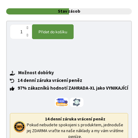
Stav zásob
Přidat do košíku
Možnost dobírky
14 denní záruka vrácení peněz
97% zákazníků hodnotí ZAHRADA-XL jako VYNIKAJÍCÍ
14 denní záruka vrácení peněz
Pokud nebudete spokojeni s produktem, jednoduše
jej ZDARMA vraťte na naše náklady a my vám vrátíme
peníze.