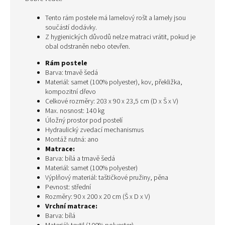
Tento rám postele má lamelový rošt a lamely jsou
součástí dodávky.
Z hygienických důvodů nelze matraci vrátit, pokud je
obal odstraněn nebo otevřen.
Rám postele
Barva: tmavě šedá
Materiál: samet (100% polyester), kov, překližka,
kompozitní dřevo
Celkové rozměry: 203 x 90 x 23,5 cm (D x Š x V)
Max. nosnost: 140 kg
Úložný prostor pod postelí
Hydraulický zvedací mechanismus
Montáž nutná: ano
Matrace:
Barva: bílá a tmavě šedá
Materiál: samet (100% polyester)
Výplňový materiál: taštičkové pružiny, pěna
Pevnost: střední
Rozměry: 90 x 200 x 20 cm (Š x D x V)
Vrchní matrace:
Barva: bílá