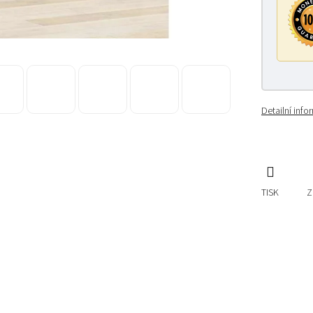
Detailní inf
TISK
Z