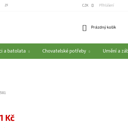
ZPĚTNÝ ODBĚR VYSLOUŽILÝCH ELEKTROZAŘÍZENÍ / BATERIÍ
CZK
REKLAMACE A VRÁCEN
Přihlášení
Nákupní košík
Prázdný košík
i a batolata
Chovatelské potřeby
Umění a zá
581
1 Kč
: