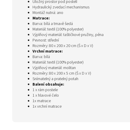
Úložný prostor pod postelí
Hydraulický zvedací mechanismus
Montáž nutná: ano
Matrace:
Barva: bílá a tmavě šedá
Materiál: textil (100% polyester)
Výplňový materiál: taštičkové pružiny, pěna
Pevnost: střední
Rozměry: 80 x 200 x 20 cm (Š x D x V)
Vrchní matrace:
Barva: bílá
Materiál: textil (100% polyester)
Výplňový materiál: molitan
Rozměry: 80 x 200 x 5 cm (Š x D x V)
Snímatelný a pratelný potah
Balení obsahuje:
1 x rám postele
1 x hlavové čelo
1x matrace
1x vrchní matrace