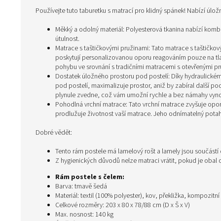
Používejte tuto taburetku s matrací pro klidný spánek! Nabízí úlož
Měkký a odolný materiál: Polyesterová tkanina nabízí komb
útulnost.
Matrace s taštičkovými pružinami: Tato matrace s taštičkový
poskytují personalizovanou oporu reagováním pouze na tlak
pohybu ve srovnání s tradičními matracemi s otevřenými pr
Dostatek úložného prostoru pod postelí: Díky hydraulick
pod postelí, maximalizuje prostor, aniž by zabíral další 
plynule zvedne, což vám umožní rychle a bez námahy vynda
Pohodlná vrchní matrace: Tato vrchní matrace zvyšuje op
prodlužuje životnost vaší matrace. Jeho odnímatelný pota
Dobré vědět:
Tento rám postele má lamelový rošt a lamely jsou součástí
Z hygienických důvodů nelze matraci vrátit, pokud je obal
Rám postele s čelem:
Barva: tmavě šedá
Materiál: textil (100% polyester), kov, překližka, kompozitní
Celkové rozměry: 203 x 80 x 78/88 cm (D x Š x V)
Max. nosnost: 140 kg