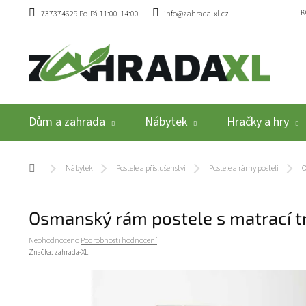
Přejít na obsah
K
737374629 Po-Pá 11:00-14:00
info@zahrada-xl.cz
Dům a zahrada
Nábytek
Hračky a hry
Domů
Nábytek
Postele a příslušenství
Postele a rámy postelí
O
Osmanský rám postele s matrací t
Průměrné hodnocení produktu je 0,0 z 5 hvězdiček.
Neohodnoceno
Podrobnosti hodnocení
Značka:
zahrada-XL