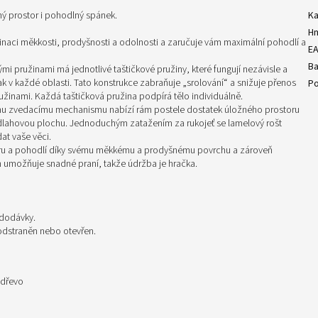
ný prostor i pohodlný spánek.
Ka
H
inaci měkkosti, prodyšnosti a odolnosti a zaručuje vám maximální pohodlí a
E
Ba
mi pružinami má jednotlivé taštičkové pružiny, které fungují nezávisle a
 v každé oblasti. Tato konstrukce zabraňuje „srolování“ a snižuje přenos
Po
užinami. Každá taštičková pružina podpírá tělo individuálně.
ému zvedacímu mechanismu nabízí rám postele dostatek úložného prostoru
podlahovou plochu. Jednoduchým zatažením za rukojeť se lamelový rošt
t vaše věci.
oru a pohodlí díky svému měkkému a prodyšnému povrchu a zároveň
h umožňuje snadné praní, takže údržba je hračka.
 dodávky.
 odstraněn nebo otevřen.
 dřevo