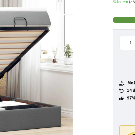
Skladem
(>5
Mož
14 
97%