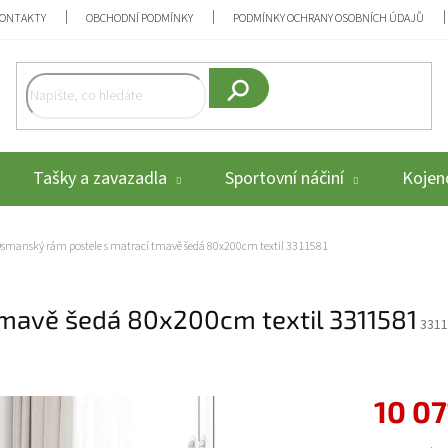
ONTAKTY
OBCHODNÍ PODMÍNKY
PODMÍNKY OCHRANY OSOBNÍCH ÚDAJŮ
Hledat
Tašky a zavazadla
Sportovní náčiní
Kojenc
smanský rám postele s matrací tmavě šedá 80x200cm textil 3311581
mavě šedá 80x200cm textil 3311581
3311
10 07
Měrná cena