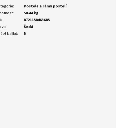
tegorie
:
Postele a rámy postelí
motnost
:
58.44 kg
AN
:
8721158463685
rva
:
Šedá
čet balíků
:
5