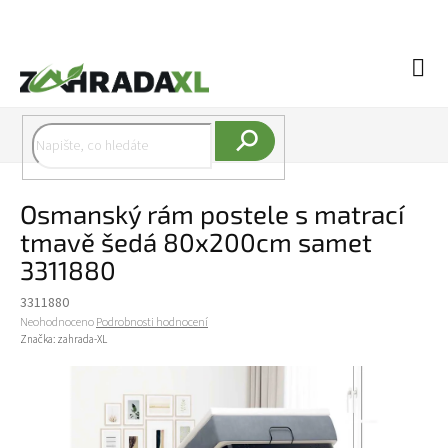
Přejít na obsah
Náku
Hledat
Osmanský rám postele s matrací
tmavě šedá 80x200cm samet
3311880
3311880
Průměrné hodnocení produktu je 0,0 z 5 hvězdiček.
Neohodnoceno
Podrobnosti hodnocení
Značka:
zahrada-XL