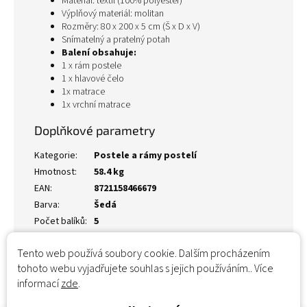
Materiál: textil (100% polyester)
Výplňový materiál: molitan
Rozměry: 80 x 200 x 5 cm (Š x D x V)
Snímatelný a pratelný potah
Balení obsahuje:
1 x rám postele
1 x hlavové čelo
1x matrace
1x vrchní matrace
Doplňkové parametry
Kategorie
:
Postele a rámy postelí
Hmotnost
:
58.4 kg
EAN
:
8721158466679
Barva
:
Šedá
Počet balíků
:
5
Tento web používá soubory cookie. Dalším procházením
tohoto webu vyjadřujete souhlas s jejich používáním.. Více
informací
zde
.