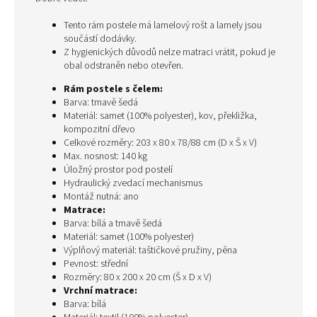
Tento rám postele má lamelový rošt a lamely jsou
součástí dodávky.
Z hygienických důvodů nelze matraci vrátit, pokud je
obal odstraněn nebo otevřen.
Rám postele s čelem:
Barva: tmavě šedá
Materiál: samet (100% polyester), kov, překližka,
kompozitní dřevo
Celkové rozměry: 203 x 80 x 78/88 cm (D x Š x V)
Max. nosnost: 140 kg
Úložný prostor pod postelí
Hydraulický zvedací mechanismus
Montáž nutná: ano
Matrace:
Barva: bílá a tmavě šedá
Materiál: samet (100% polyester)
Výplňový materiál: taštičkové pružiny, pěna
Pevnost: střední
Rozměry: 80 x 200 x 20 cm (Š x D x V)
Vrchní matrace:
Barva: bílá