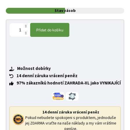
Stav zásob
Přidat do košíku
Možnost dobírky
14 denní záruka vrácení peněz
97% zákazníků hodnotí ZAHRADA-XL jako VYNIKAJÍCÍ
14 denní záruka vrácení peněz
Pokud nebudete spokojeni s produktem, jednoduše
jej ZDARMA vraťte na naše náklady a my vám vrátíme
peníze.