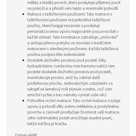
měkký a hladký povrch, který poskytuje příjemný pocit
na pokožce a přináší vám teplo a maximální pohodlí.
Matrace s taštičkovými pružinami: Tato matrace s
taštičkovými pružinami má jednotlivé taštičkové
pružiny, které fungují nezávisle a poskytují
personalizovanou oporu reagováním pouze na tlak v
každé oblasti. Tato konstrukce zabraňuje „srolování“
a snižuje přenos pohybu ve srovnání s tradičními
matracemi s otevřenými pružinami. Každá taštičková
pružina podpírá tělo individuálně.
Dostatek úložného prostoru pod postelí: Díky
hydraulickému zvedacímu mechanismu nabízí rám
postele dostatek úložného prostoru pod postelí,
maximalizuje prostor, aniž by zabíral další
podlahovou plochu. Jednoduchým zatažením za
rukojeť se lamelový rošt plynule zvedne, což vám
umožní rychle a bez námahy vyndat vaše věci.
Pohodlná vrchní matrace: Tato vrchní matrace zvyšuje
oporu a pohodlí díky svému měkkému a prodyšnému
povrchu a zároveň prodlužuje životnost vaší matrace.
Jeho odnímatelný potah umožňuje snadné praní,
takže údržba je hračka.
Dobré vědět: