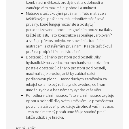
kombinaci měkkosti, prodyšnosti a odolnosti a
zaručuje vám maximální pohodlí a útulnost.
Matrace s taštičkovými pružinami: Tato matrace s
taštičkovými pružinami má jednotlivé taštičkové
pružiny, které fungují nezávisle a poskytují
personalizovanou oporu reagováním pouze na tlak v
každé oblasti. Tato konstrukce zabraňuje „srolování“
a snižuje přenos pohybu ve srovnání s tradičními
matracemi s otevřenými pružinami. Každá taštičková
pružina podpírá tělo individuálně.
Dostatek úložného prostoru pod postelí: Díky
hydraulickému zvedacímu mechanismu nabízí rám
postele dostatek úložného prostoru pod postelí,
maximalizuje prostor, aniž by zabíral další
podlahovou plochu. Jednoduchým zatažením za
rukojeť se lamelový rošt plynule zvedne, což vám
umožní rychle a bez námahy vyndat vaše věci.
Pohodlná vrchní matrace: Tato vrchní matrace zvyšuje
oporu a pohodlí díky svému měkkému a prodyšnému
povrchu a zároveň prodlužuje životnost vaší matrace.
Jeho odnímatelný potah umožňuje snadné praní,
takže údržba je hračka.
Dobré vědět: