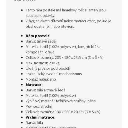
Tento rám postele má lamelový rošt a lamely jsou
součástí dodávky.
Z hygienických důvodů nelze matraci vrátit, pokud je
obal odstraněn nebo otevřen.
Rám postele
Barva: tmavě šedá
Materiál: textil (100% polyester), kov, překližka,
kompozitní dřevo
Celkové rozměry: 203 x 180 x 23,5 cm (D x Š x V)
Max. nosnost: 280 kg
Úložný prostor pod postelí
Hydraulický zvedací mechanismus
Montáž nutná: ano
Matrace:
Barva: bílá a tmavě šedá
Materiál: textil (100% polyester)
Výplňový materiál: taštičkové pružiny, pěna
Pevnost: střední
Celkové rozměry: 180 x 200 x 20 cm (D x Š x V)
Vrchní matrace:
Barva: bílá