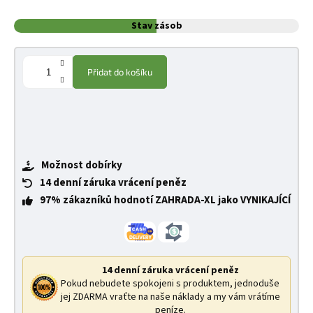
Stav zásob
Přidat do košíku
Možnost dobírky
14 denní záruka vrácení peněz
97% zákazníků hodnotí ZAHRADA-XL jako VYNIKAJÍCÍ
14 denní záruka vrácení peněz
Pokud nebudete spokojeni s produktem, jednoduše
jej ZDARMA vraťte na naše náklady a my vám vrátíme
peníze.