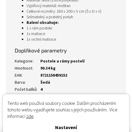
Materiál: textil (100% polyester)
Výplňový materiál: molitan
Celkové rozměry: 180 x 200 x 5 cm (Š x D x V)
Snímatelný a pratelný potah
Balení obsahuje:
1 x rám postele
1x matrace
1x vrchní matrace
Doplňkové parametry
Kategorie
:
Postele a rámy postelí
Hmotnost
:
90.34 kg
EAN
:
8721158459152
Barva
:
Šedá
Počet balíků
:
4
Tento web používá soubory cookie. Dalším procházením
tohoto webu vyjadřujete souhlas s jejich používáním.. Více
informací
zde
.
Nastavení