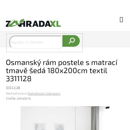
Přejít na obsah
Náku
Hledat
Osmanský rám postele s matrací
tmavě šedá 180x200cm textil
3311128
3311128
Průměrné hodnocení produktu je 0,0 z 5 hvězdiček.
Neohodnoceno
Podrobnosti hodnocení
Značka:
zahrada-XL