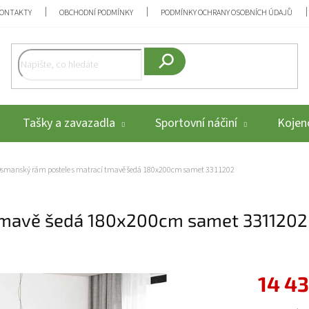
ONTAKTY
OBCHODNÍ PODMÍNKY
PODMÍNKY OCHRANY OSOBNÍCH ÚDAJŮ
Hledat
Tašky a zavazadla
Sportovní náčiní
Kojenc
smanský rám postele s matrací tmavě šedá 180x200cm samet 3311202
 tmavě šedá 180x200cm samet 3311202
14 43
Měrná cena