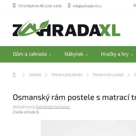
Přejít na obsah
K
737374629 Po-Pá 11:00-14:00
info@zahrada-xl.cz
Dům a zahrada
Nábytek
Hračky a hry
Domů
Nábytek
Postele a příslušenství
Postele a rámy postelí
O
Osmanský rám postele s matrací
Průměrné hodnocení produktu je 0,0 z 5 hvězdiček.
Neohodnoceno
Podrobnosti hodnocení
Značka:
zahrada-XL