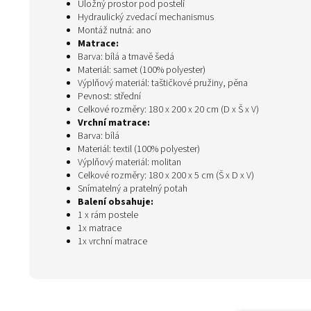
Úložný prostor pod postelí
Hydraulický zvedací mechanismus
Montáž nutná: ano
Matrace:
Barva: bílá a tmavě šedá
Materiál: samet (100% polyester)
Výplňový materiál: taštičkové pružiny, pěna
Pevnost: střední
Celkové rozměry: 180 x 200 x 20 cm (D x Š x V)
Vrchní matrace:
Barva: bílá
Materiál: textil (100% polyester)
Výplňový materiál: molitan
Celkové rozměry: 180 x 200 x 5 cm (Š x D x V)
Snímatelný a pratelný potah
Balení obsahuje:
1 x rám postele
1x matrace
1x vrchní matrace