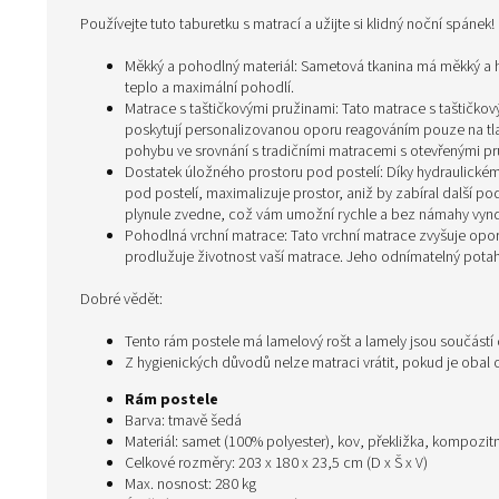
Používejte tuto taburetku s matrací a užijte si klidný noční spáne
Měkký a pohodlný materiál: Sametová tkanina má měkký a h
teplo a maximální pohodlí.
Matrace s taštičkovými pružinami: Tato matrace s taštičkový
poskytují personalizovanou oporu reagováním pouze na tlak
pohybu ve srovnání s tradičními matracemi s otevřenými pr
Dostatek úložného prostoru pod postelí: Díky hydraulick
pod postelí, maximalizuje prostor, aniž by zabíral další 
plynule zvedne, což vám umožní rychle a bez námahy vynda
Pohodlná vrchní matrace: Tato vrchní matrace zvyšuje op
prodlužuje životnost vaší matrace. Jeho odnímatelný pota
Dobré vědět:
Tento rám postele má lamelový rošt a lamely jsou součástí
Z hygienických důvodů nelze matraci vrátit, pokud je obal
Rám postele
Barva: tmavě šedá
Materiál: samet (100% polyester), kov, překližka, kompozit
Celkové rozměry: 203 x 180 x 23,5 cm (D x Š x V)
Max. nosnost: 280 kg