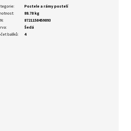
tegorie
:
Postele a rámy postelí
motnost
:
88.78 kg
AN
:
8721158459893
rva
:
Šedá
čet balíků
:
4