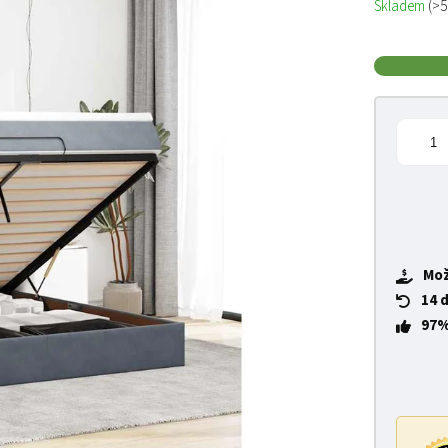
Skladem
(>5
Mož
14 
97%