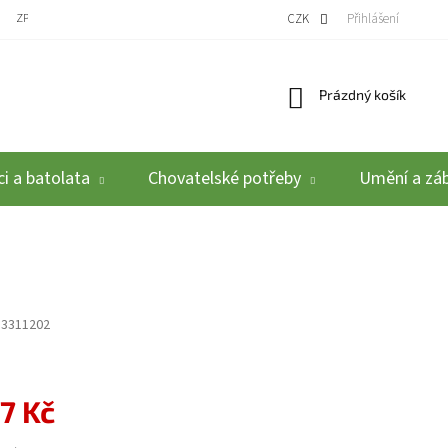
ZPĚTNÝ ODBĚR VYSLOUŽILÝCH ELEKTROZAŘÍZENÍ / BATERIÍ
CZK
REKLAMACE A VRÁCEN
Přihlášení
Nákupní košík
Prázdný košík
i a batolata
Chovatelské potřeby
Umění a zá
3311202
7 Kč
: