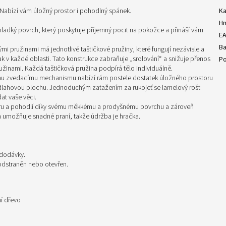
k! Nabízí vám úložný prostor i pohodlný spánek.
Ka
H
ladký povrch, který poskytuje příjemný pocit na pokožce a přináší vám
E
Ba
mi pružinami má jednotlivé taštičkové pružiny, které fungují nezávisle a
 v každé oblasti. Tato konstrukce zabraňuje „srolování“ a snižuje přenos
Po
užinami. Každá taštičková pružina podpírá tělo individuálně.
ému zvedacímu mechanismu nabízí rám postele dostatek úložného prostoru
podlahovou plochu. Jednoduchým zatažením za rukojeť se lamelový rošt
t vaše věci.
oru a pohodlí díky svému měkkému a prodyšnému povrchu a zároveň
h umožňuje snadné praní, takže údržba je hračka.
 dodávky.
 odstraněn nebo otevřen.
ní dřevo