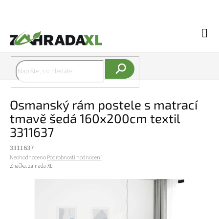
Přejít na obsah
Náku
Hledat
Osmanský rám postele s matrací
tmavě šedá 160x200cm textil
3311637
3311637
Průměrné hodnocení produktu je 0,0 z 5 hvězdiček.
Neohodnoceno
Podrobnosti hodnocení
Značka:
zahrada-XL