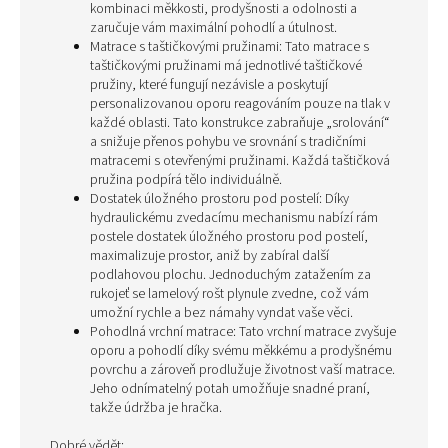
kombinaci měkkosti, prodyšnosti a odolnosti a
zaručuje vám maximální pohodlí a útulnost.
Matrace s taštičkovými pružinami: Tato matrace s
taštičkovými pružinami má jednotlivé taštičkové
pružiny, které fungují nezávisle a poskytují
personalizovanou oporu reagováním pouze na tlak v
každé oblasti. Tato konstrukce zabraňuje „srolování“
a snižuje přenos pohybu ve srovnání s tradičními
matracemi s otevřenými pružinami. Každá taštičková
pružina podpírá tělo individuálně.
Dostatek úložného prostoru pod postelí: Díky
hydraulickému zvedacímu mechanismu nabízí rám
postele dostatek úložného prostoru pod postelí,
maximalizuje prostor, aniž by zabíral další
podlahovou plochu. Jednoduchým zatažením za
rukojeť se lamelový rošt plynule zvedne, což vám
umožní rychle a bez námahy vyndat vaše věci.
Pohodlná vrchní matrace: Tato vrchní matrace zvyšuje
oporu a pohodlí díky svému měkkému a prodyšnému
povrchu a zároveň prodlužuje životnost vaší matrace.
Jeho odnímatelný potah umožňuje snadné praní,
takže údržba je hračka.
Dobré vědět: