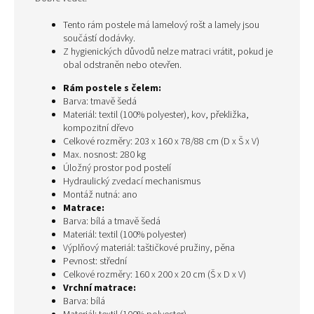
Tento rám postele má lamelový rošt a lamely jsou
součástí dodávky.
Z hygienických důvodů nelze matraci vrátit, pokud je
obal odstraněn nebo otevřen.
Rám postele s čelem:
Barva: tmavě šedá
Materiál: textil (100% polyester), kov, překližka,
kompozitní dřevo
Celkové rozměry: 203 x 160 x 78/88 cm (D x Š x V)
Max. nosnost: 280 kg
Úložný prostor pod postelí
Hydraulický zvedací mechanismus
Montáž nutná: ano
Matrace:
Barva: bílá a tmavě šedá
Materiál: textil (100% polyester)
Výplňový materiál: taštičkové pružiny, pěna
Pevnost: střední
Celkové rozměry: 160 x 200 x 20 cm (Š x D x V)
Vrchní matrace:
Barva: bílá