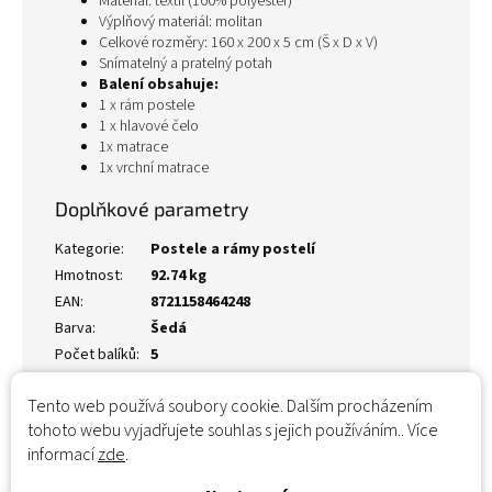
Materiál: textil (100% polyester)
Výplňový materiál: molitan
Celkové rozměry: 160 x 200 x 5 cm (Š x D x V)
Snímatelný a pratelný potah
Balení obsahuje:
1 x rám postele
1 x hlavové čelo
1x matrace
1x vrchní matrace
Doplňkové parametry
Kategorie
:
Postele a rámy postelí
Hmotnost
:
92.74 kg
EAN
:
8721158464248
Barva
:
Šedá
Počet balíků
:
5
Tento web používá soubory cookie. Dalším procházením
tohoto webu vyjadřujete souhlas s jejich používáním.. Více
informací
zde
.