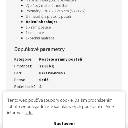
Materiál: textil (100% polyester)
Výplňový materiál: molitan
Rozměry: 120 x 200 x 5 cm (Š x D x V)
Snímatelný a pratelný potah
Balení obsahuje:
1 x rám postele
1x matrace
1x vrchní matrace
Doplňkové parametry
Kategorie
:
Postele a rámy postelí
Hmotnost
:
77.66 kg
EAN
:
8721158459657
Barva
:
Šedá
Počet balíků
:
4
Tento web používá soubory cookie. Dalším procházením
tohoto webu vyjadřujete souhlas s jejich používáním.. Více
informací
zde
.
Nastavení