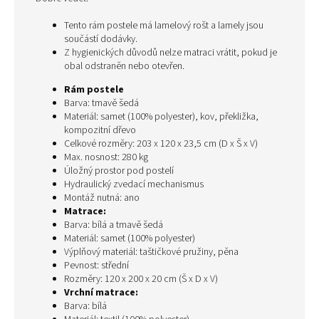
Tento rám postele má lamelový rošt a lamely jsou
součástí dodávky.
Z hygienických důvodů nelze matraci vrátit, pokud je
obal odstraněn nebo otevřen.
Rám postele
Barva: tmavě šedá
Materiál: samet (100% polyester), kov, překližka,
kompozitní dřevo
Celkové rozměry: 203 x 120 x 23,5 cm (D x Š x V)
Max. nosnost: 280 kg
Úložný prostor pod postelí
Hydraulický zvedací mechanismus
Montáž nutná: ano
Matrace:
Barva: bílá a tmavě šedá
Materiál: samet (100% polyester)
Výplňový materiál: taštičkové pružiny, pěna
Pevnost: střední
Rozměry: 120 x 200 x 20 cm (Š x D x V)
Vrchní matrace:
Barva: bílá