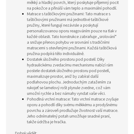
měkký a hladký povrch, který poskytuje příjemný pocit
na pokožce a přináší vám teplo a maximální pohodlí.
Matrace s taštičkovými pružinami: Tato matrace s
taštičkovými pružinami má jednotlivé taštičkové
pružiny, které fungují nezávisle a poskytují
personalizovanou oporu reagováním pouze na tlak v
každé oblasti. Tato konstrukce zabraňuje „srolování“
a snižuje přenos pohybu ve srovnání s tradičními
matracemi s otevřenými pružinami. Každá taštičková
pružina podpírá tělo individuálně.
Dostatek úložného prostoru pod postelí: Díky
hydraulickému zvedacímu mechanismu nabízí rám
postele dostatek úložného prostoru pod postelí,
maximalizuje prostor, aniž by zabíral další
podlahovou plochu. Jednoduchým zatažením za
rukojeť se lamelový rošt plynule zvedne, což vám
umožní rychle a bez námahy vyndat vaše věci.
Pohodlná vrchní matrace: Tato vrchní matrace zvyšuje
oporu a pohodlí díky svému měkkému a prodyšnému
povrchu a zároveň prodlužuje životnost vaší matrace.
Jeho odnímatelný potah umožňuje snadné praní,
takže údržba je hračka.
Dobré vědět: