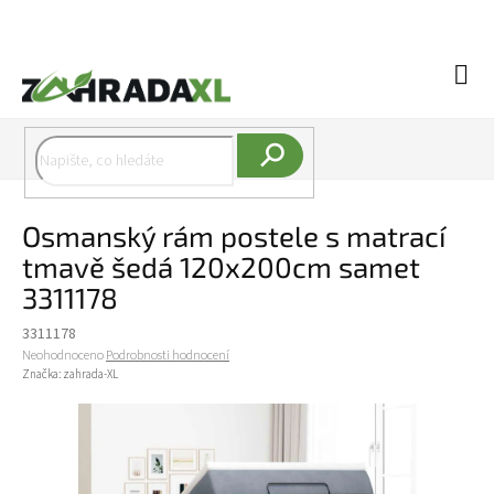
Přejít na obsah
Náku
Hledat
Osmanský rám postele s matrací
tmavě šedá 120x200cm samet
3311178
3311178
Průměrné hodnocení produktu je 0,0 z 5 hvězdiček.
Neohodnoceno
Podrobnosti hodnocení
Značka:
zahrada-XL