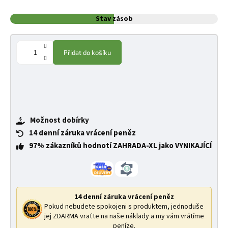
Stav zásob
Přidat do košíku
Možnost dobírky
14 denní záruka vrácení peněz
97% zákazníků hodnotí ZAHRADA-XL jako VYNIKAJÍCÍ
14 denní záruka vrácení peněz
Pokud nebudete spokojeni s produktem, jednoduše
jej ZDARMA vraťte na naše náklady a my vám vrátíme
peníze.