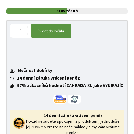
Stav zásob
Přidat do košíku
Možnost dobírky
14 denní záruka vrácení peněz
97% zákazníků hodnotí ZAHRADA-XL jako VYNIKAJÍCÍ
14 denní záruka vrácení peněz
Pokud nebudete spokojeni s produktem, jednoduše
jej ZDARMA vraťte na naše náklady a my vám vrátíme
peníze.