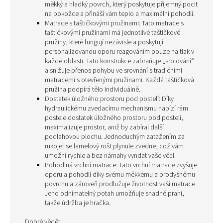
měkký a hladký povrch, který poskytuje příjemný pocit
na pokožce a přináší vám teplo a maximální pohodlí.
Matrace s taštičkovými pružinami: Tato matrace s
taštičkovými pružinami má jednotlivé taštičkové
pružiny, které fungují nezávisle a poskytují
personalizovanou oporu reagováním pouze na tlak v
každé oblasti. Tato konstrukce zabraňuje „srolování“
a snižuje přenos pohybu ve srovnání s tradičními
matracemi s otevřenými pružinami. Každá taštičková
pružina podpírá tělo individuálně.
Dostatek úložného prostoru pod postelí: Díky
hydraulickému zvedacímu mechanismu nabízí rám
postele dostatek úložného prostoru pod postelí,
maximalizuje prostor, aniž by zabíral další
podlahovou plochu. Jednoduchým zatažením za
rukojeť se lamelový rošt plynule zvedne, což vám
umožní rychle a bez námahy vyndat vaše věci.
Pohodlná vrchní matrace: Tato vrchní matrace zvyšuje
oporu a pohodlí díky svému měkkému a prodyšnému
povrchu a zároveň prodlužuje životnost vaší matrace.
Jeho odnímatelný potah umožňuje snadné praní,
takže údržba je hračka.
Dobré vědět: