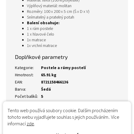
Materiál: textil (100% polyester)
Výplňový materiál: molitan
Rozměry: 100 x 200 x 5 cm (Š x D x V)
Snímatelný a pratelný potah
Balení obsahuje:
1 x rám postele
1 x hlavové čelo
1x matrace
1x vrchní matrace
Doplňkové parametry
Kategorie
:
Postele a rámy postelí
Hmotnost
:
65.91 kg
EAN
:
8721158466136
Barva
:
Šedá
Počet balíků
:
5
Tento web používá soubory cookie. Dalším procházením
tohoto webu vyjadřujete souhlas s jejich používáním.. Více
informací
zde
.