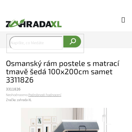
Přejít na obsah
Náku
Hledat
Osmanský rám postele s matrací
tmavě šedá 100x200cm samet
3311826
3311826
Průměrné hodnocení produktu je 0,0 z 5 hvězdiček.
Neohodnoceno
Podrobnosti hodnocení
Značka:
zahrada-XL