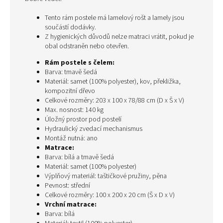
Tento rám postele má lamelový rošt a lamely jsou
součástí dodávky.
Z hygienických důvodů nelze matraci vrátit, pokud je
obal odstraněn nebo otevřen.
Rám postele s čelem:
Barva: tmavě šedá
Materiál: samet (100% polyester), kov, překližka,
kompozitní dřevo
Celkové rozměry: 203 x 100 x 78/88 cm (D x Š x V)
Max. nosnost: 140 kg
Úložný prostor pod postelí
Hydraulický zvedací mechanismus
Montáž nutná: ano
Matrace:
Barva: bílá a tmavě šedá
Materiál: samet (100% polyester)
Výplňový materiál: taštičkové pružiny, pěna
Pevnost: střední
Celkové rozměry: 100 x 200 x 20 cm (Š x D x V)
Vrchní matrace:
Barva: bílá