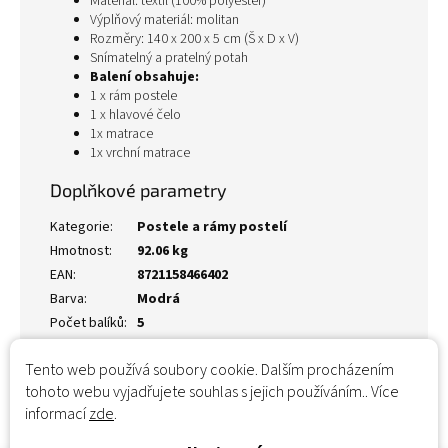
Materiál: textil (100% polyester)
Výplňový materiál: molitan
Rozměry: 140 x 200 x 5 cm (Š x D x V)
Snímatelný a pratelný potah
Balení obsahuje:
1 x rám postele
1 x hlavové čelo
1x matrace
1x vrchní matrace
Doplňkové parametry
Kategorie
:
Postele a rámy postelí
Hmotnost
:
92.06 kg
EAN
:
8721158466402
Barva
:
Modrá
Počet balíků
:
5
Tento web používá soubory cookie. Dalším procházením
tohoto webu vyjadřujete souhlas s jejich používáním.. Více
informací
zde
.