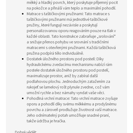
měkký a hladký povrch, který poskytuje příjemný pocit
na pokožce a přináší vám teplo a maximální pohodlí.
Matrace s taštičkovými pružinami: Tato matrace s
taštičkovými pružinami má jednotlivé taštičkové
pružiny, které fungují nezávisle a poskytují
personalizovanou oporu reagováním pouze na tlak v
každé oblasti. Tato konstrukce zabraňuje „srolování“
a snižuje přenos pohybu ve srovnání s tradičními
matracemi s otevřenými pružinami. Každá taštičková
pružina podpírá tělo individuálně.
Dostatek úložného prostoru pod postelí: Díky
hydraulickému zvedacímu mechanismu nabízí rám
postele dostatek úložného prostoru pod postelí,
maximalizuje prostor, aniž by zabíral další
podlahovou plochu. Jednoduchým zatažením za
rukojeť se lamelový rošt plynule zvedne, což vám
umožní rychle a bez námahy vyndat vaše věci.
Pohodlná vrchní matrace: Tato vrchní matrace zvyšuje
oporu a pohodlí díky svému měkkému a prodyšnému
povrchu a zároveň prodlužuje životnost vaší matrace.
Jeho odnímatelný potah umožňuje snadné praní,
takže údržba je hračka.
Dobré vědět: