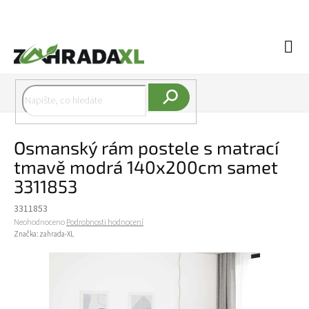
Přejít na obsah
Náku
Hledat
Osmanský rám postele s matrací
tmavě modrá 140x200cm samet
3311853
3311853
Průměrné hodnocení produktu je 0,0 z 5 hvězdiček.
Neohodnoceno
Podrobnosti hodnocení
Značka:
zahrada-XL