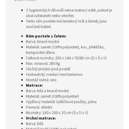
Z hygienických důvodů nelze matraci vrátit, pokud je
obal odstraněn nebo otevřen.
Tento rám postele má lamelový rošt a lamely jsou
součástí balení.
Rám postele s čelem:
Barva: tmavě modrá
Materiál: samet (100% polyester), kov, překližka,
kompozitní dřevo
Celkové rozměry: 203 x 144 x 78/88 cm (D x Š x V)
Max. nosnost: 280 kg
Úložný prostor pod postelí
Hydraulický zvedací mechanismus
Montáž nutná: ano
Matrace:
Barva: bílá a tmavě modrá
Materiál: samet (100% polyester)
Výplňový materiál: taštičkové pružiny, pěna
Pevnost: střední
Rozměry: 140 x 200 x 20 cm (Š x D x V)
Vrchní matrace:
Barva: bílá