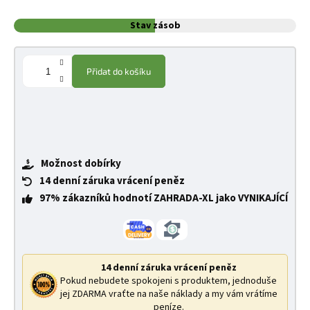
Stav zásob
Přidat do košíku
Možnost dobírky
14 denní záruka vrácení peněz
97% zákazníků hodnotí ZAHRADA-XL jako VYNIKAJÍCÍ
14 denní záruka vrácení peněz
Pokud nebudete spokojeni s produktem, jednoduše
jej ZDARMA vraťte na naše náklady a my vám vrátíme
peníze.