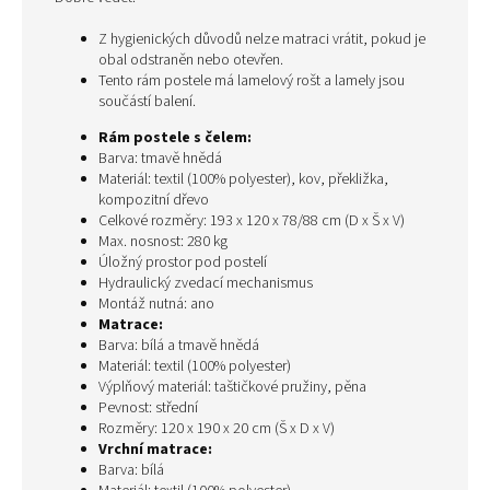
Z hygienických důvodů nelze matraci vrátit, pokud je
obal odstraněn nebo otevřen.
Tento rám postele má lamelový rošt a lamely jsou
součástí balení.
Rám postele s čelem:
Barva: tmavě hnědá
Materiál: textil (100% polyester), kov, překližka,
kompozitní dřevo
Celkové rozměry: 193 x 120 x 78/88 cm (D x Š x V)
Max. nosnost: 280 kg
Úložný prostor pod postelí
Hydraulický zvedací mechanismus
Montáž nutná: ano
Matrace:
Barva: bílá a tmavě hnědá
Materiál: textil (100% polyester)
Výplňový materiál: taštičkové pružiny, pěna
Pevnost: střední
Rozměry: 120 x 190 x 20 cm (Š x D x V)
Vrchní matrace:
Barva: bílá