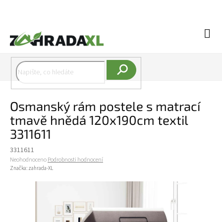
Přejít na obsah
Náku
Hledat
Osmanský rám postele s matrací
tmavě hnědá 120x190cm textil
3311611
3311611
Průměrné hodnocení produktu je 0,0 z 5 hvězdiček.
Neohodnoceno
Podrobnosti hodnocení
Značka:
zahrada-XL