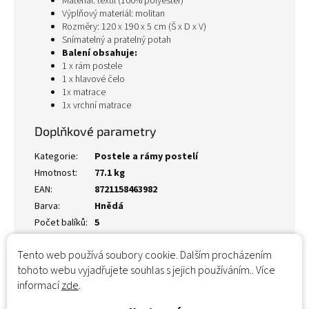
Materiál: textil (100% polyester)
Výplňový materiál: molitan
Rozměry: 120 x 190 x 5 cm (Š x D x V)
Snímatelný a pratelný potah
Balení obsahuje:
1 x rám postele
1 x hlavové čelo
1x matrace
1x vrchní matrace
Doplňkové parametry
Kategorie
:
Postele a rámy postelí
Hmotnost
:
77.1 kg
EAN
:
8721158463982
Barva
:
Hnědá
Počet balíků
:
5
Tento web používá soubory cookie. Dalším procházením
tohoto webu vyjadřujete souhlas s jejich používáním.. Více
informací
zde
.