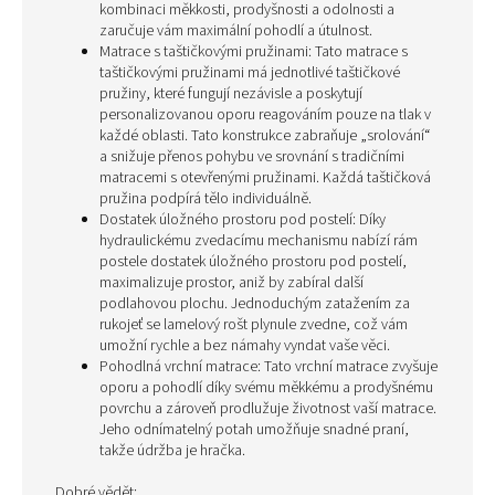
kombinaci měkkosti, prodyšnosti a odolnosti a
zaručuje vám maximální pohodlí a útulnost.
Matrace s taštičkovými pružinami: Tato matrace s
taštičkovými pružinami má jednotlivé taštičkové
pružiny, které fungují nezávisle a poskytují
personalizovanou oporu reagováním pouze na tlak v
každé oblasti. Tato konstrukce zabraňuje „srolování“
a snižuje přenos pohybu ve srovnání s tradičními
matracemi s otevřenými pružinami. Každá taštičková
pružina podpírá tělo individuálně.
Dostatek úložného prostoru pod postelí: Díky
hydraulickému zvedacímu mechanismu nabízí rám
postele dostatek úložného prostoru pod postelí,
maximalizuje prostor, aniž by zabíral další
podlahovou plochu. Jednoduchým zatažením za
rukojeť se lamelový rošt plynule zvedne, což vám
umožní rychle a bez námahy vyndat vaše věci.
Pohodlná vrchní matrace: Tato vrchní matrace zvyšuje
oporu a pohodlí díky svému měkkému a prodyšnému
povrchu a zároveň prodlužuje životnost vaší matrace.
Jeho odnímatelný potah umožňuje snadné praní,
takže údržba je hračka.
Dobré vědět: