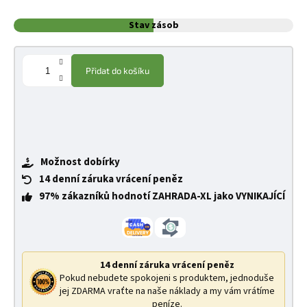
Stav zásob
Přidat do košíku
Možnost dobírky
14 denní záruka vrácení peněz
97% zákazníků hodnotí ZAHRADA-XL jako VYNIKAJÍCÍ
14 denní záruka vrácení peněz
Pokud nebudete spokojeni s produktem, jednoduše
jej ZDARMA vraťte na naše náklady a my vám vrátíme
peníze.