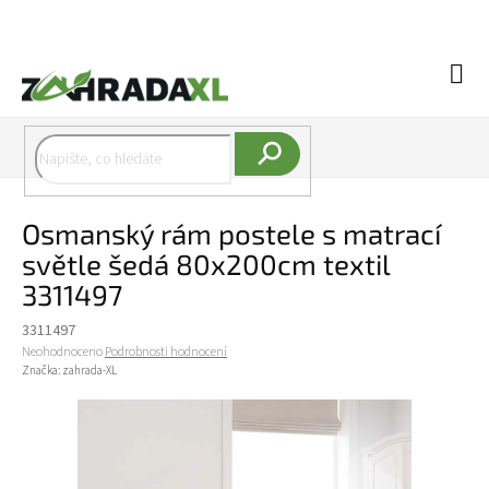
Přejít na obsah
Náku
Hledat
Osmanský rám postele s matrací
světle šedá 80x200cm textil
3311497
3311497
Průměrné hodnocení produktu je 0,0 z 5 hvězdiček.
Neohodnoceno
Podrobnosti hodnocení
Značka:
zahrada-XL