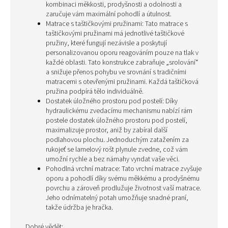
kombinaci měkkosti, prodyšnosti a odolnosti a
zaručuje vám maximální pohodlí a útulnost.
Matrace s taštičkovými pružinami: Tato matrace s
taštičkovými pružinami má jednotlivé taštičkové
pružiny, které fungují nezávisle a poskytují
personalizovanou oporu reagováním pouze na tlak v
každé oblasti. Tato konstrukce zabraňuje „srolování“
a snižuje přenos pohybu ve srovnání s tradičními
matracemi s otevřenými pružinami. Každá taštičková
pružina podpírá tělo individuálně.
Dostatek úložného prostoru pod postelí: Díky
hydraulickému zvedacímu mechanismu nabízí rám
postele dostatek úložného prostoru pod postelí,
maximalizuje prostor, aniž by zabíral další
podlahovou plochu. Jednoduchým zatažením za
rukojeť se lamelový rošt plynule zvedne, což vám
umožní rychle a bez námahy vyndat vaše věci.
Pohodlná vrchní matrace: Tato vrchní matrace zvyšuje
oporu a pohodlí díky svému měkkému a prodyšnému
povrchu a zároveň prodlužuje životnost vaší matrace.
Jeho odnímatelný potah umožňuje snadné praní,
takže údržba je hračka.
Dobré vědět: