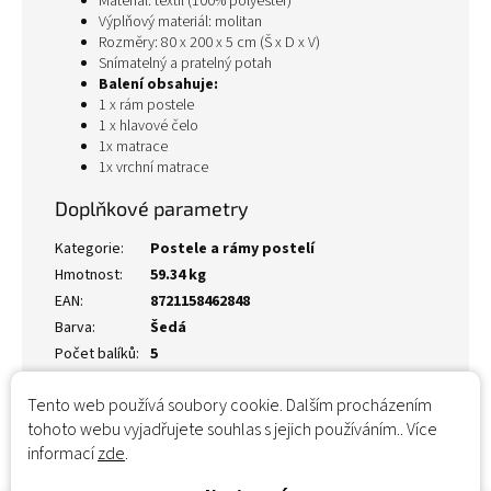
Materiál: textil (100% polyester)
Výplňový materiál: molitan
Rozměry: 80 x 200 x 5 cm (Š x D x V)
Snímatelný a pratelný potah
Balení obsahuje:
1 x rám postele
1 x hlavové čelo
1x matrace
1x vrchní matrace
Doplňkové parametry
Kategorie
:
Postele a rámy postelí
Hmotnost
:
59.34 kg
EAN
:
8721158462848
Barva
:
Šedá
Počet balíků
:
5
Tento web používá soubory cookie. Dalším procházením
tohoto webu vyjadřujete souhlas s jejich používáním.. Více
informací
zde
.