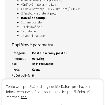
Materiál: textil (100% polyester)
Výplňový materiál: molitan
Celkové rozměry: 180 x 200 x 5 cm (Š x D x V)
Snímatelný a pratelný potah
Balení obsahuje:
1 x rám postele
1 x hlavové čelo
1x matrace
1x vrchní matrace
Doplňkové parametry
Kategorie
:
Postele a rámy postelí
Hmotnost
:
99.92 kg
EAN
:
8721158466488
Barva
:
Šedá
Počet balíků
:
5
Tento web používá soubory cookie. Dalším procházením
tohoto webu vyjadřujete souhlas s jejich používáním.. Více
informací
zde
.