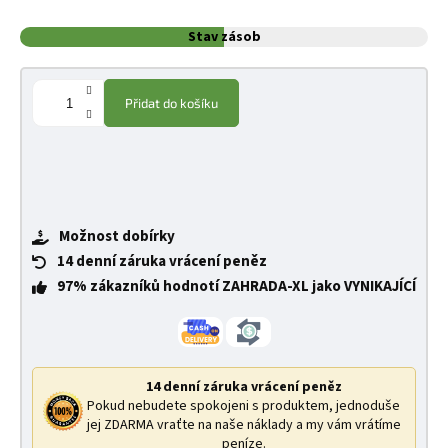
Stav zásob
Přidat do košíku
Možnost dobírky
14 denní záruka vrácení peněz
97% zákazníků hodnotí ZAHRADA-XL jako VYNIKAJÍCÍ
14 denní záruka vrácení peněz
Pokud nebudete spokojeni s produktem, jednoduše
jej ZDARMA vraťte na naše náklady a my vám vrátíme
peníze.