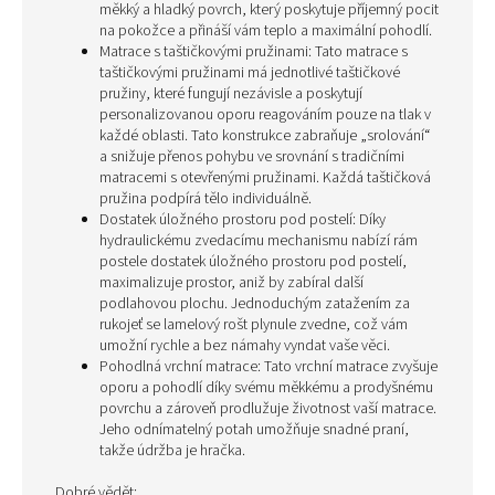
měkký a hladký povrch, který poskytuje příjemný pocit
na pokožce a přináší vám teplo a maximální pohodlí.
Matrace s taštičkovými pružinami: Tato matrace s
taštičkovými pružinami má jednotlivé taštičkové
pružiny, které fungují nezávisle a poskytují
personalizovanou oporu reagováním pouze na tlak v
každé oblasti. Tato konstrukce zabraňuje „srolování“
a snižuje přenos pohybu ve srovnání s tradičními
matracemi s otevřenými pružinami. Každá taštičková
pružina podpírá tělo individuálně.
Dostatek úložného prostoru pod postelí: Díky
hydraulickému zvedacímu mechanismu nabízí rám
postele dostatek úložného prostoru pod postelí,
maximalizuje prostor, aniž by zabíral další
podlahovou plochu. Jednoduchým zatažením za
rukojeť se lamelový rošt plynule zvedne, což vám
umožní rychle a bez námahy vyndat vaše věci.
Pohodlná vrchní matrace: Tato vrchní matrace zvyšuje
oporu a pohodlí díky svému měkkému a prodyšnému
povrchu a zároveň prodlužuje životnost vaší matrace.
Jeho odnímatelný potah umožňuje snadné praní,
takže údržba je hračka.
Dobré vědět: