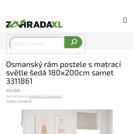
Přejít na obsah
Náku
Hledat
Osmanský rám postele s matrací
světle šedá 180x200cm samet
3311861
3311861
Průměrné hodnocení produktu je 0,0 z 5 hvězdiček.
Neohodnoceno
Podrobnosti hodnocení
Značka:
zahrada-XL