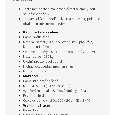
Tento rám postele má lamelový rošt a lamely jsou
součástí dodávky.
Z hygienických důvodů nelze matraci vrátit, pokud je
obal odstraněn nebo otevřen.
Rám postele s čelem:
Barva: světle šedá
Materiál: samet (100% polyester), kov, překližka,
kompozitní dřevo
Celkové rozměry: 203 x 180 x 78/88 cm (D x Š x V)
Max. nosnost: 280 kg
Úložný prostor pod postelí
Hydraulický zvedací mechanismus
Montáž nutná: ano
Matrace:
Barva: bílá a světle šedá
Materiál: samet (100% polyester)
Výplňový materiál: taštičkové pružiny, pěna
Pevnost: střední
Celkové rozměry: 180 x 200 x 20 cm (D x Š x V)
Vrchní matrace:
Barva: bílá