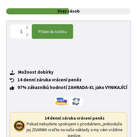
Stav zásob
Přidat do košíku
Možnost dobírky
14 denní záruka vrácení peněz
97% zákazníků hodnotí ZAHRADA-XL jako VYNIKAJÍCÍ
14 denní záruka vrácení peněz
Pokud nebudete spokojeni s produktem, jednoduše
jej ZDARMA vraťte na naše náklady a my vám vrátíme
peníze.