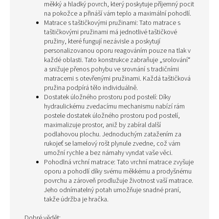
měkký a hladký povrch, který poskytuje příjemný pocit
na pokožce a přináší vám teplo a maximální pohodlí.
Matrace s taštičkovými pružinami: Tato matrace s
taštičkovými pružinami má jednotlivé taštičkové
pružiny, které fungují nezávisle a poskytují
personalizovanou oporu reagováním pouze na tlak v
každé oblasti. Tato konstrukce zabraňuje „srolování“
a snižuje přenos pohybu ve srovnání s tradičními
matracemi s otevřenými pružinami. Každá taštičková
pružina podpírá tělo individuálně.
Dostatek úložného prostoru pod postelí: Díky
hydraulickému zvedacímu mechanismu nabízí rám
postele dostatek úložného prostoru pod postelí,
maximalizuje prostor, aniž by zabíral další
podlahovou plochu. Jednoduchým zatažením za
rukojeť se lamelový rošt plynule zvedne, což vám
umožní rychle a bez námahy vyndat vaše věci.
Pohodlná vrchní matrace: Tato vrchní matrace zvyšuje
oporu a pohodlí díky svému měkkému a prodyšnému
povrchu a zároveň prodlužuje životnost vaší matrace.
Jeho odnímatelný potah umožňuje snadné praní,
takže údržba je hračka.
Dobré vědět: