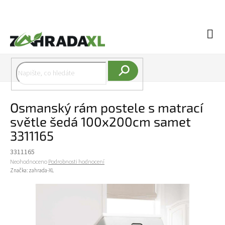
Přejít na obsah
Náku
Hledat
Osmanský rám postele s matrací
světle šedá 100x200cm samet
3311165
3311165
Průměrné hodnocení produktu je 0,0 z 5 hvězdiček.
Neohodnoceno
Podrobnosti hodnocení
Značka:
zahrada-XL