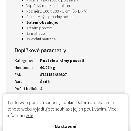
Materiál: textil (100% polyester)
Výplňový materiál: molitan
Rozměry: 100 x 200 x 5 cm (Š x D x V)
Snímatelný a pratelný potah
Balení obsahuje:
1 x rám postele
1x matrace
1x vrchní matrace
Doplňkové parametry
Kategorie
:
Postele a rámy postelí
Hmotnost
:
60.06 kg
EAN
:
8721158459527
Barva
:
Šedá
Počet balíků
:
4
Tento web používá soubory cookie. Dalším procházením
tohoto webu vyjadřujete souhlas s jejich používáním.. Více
informací
zde
.
Nastavení