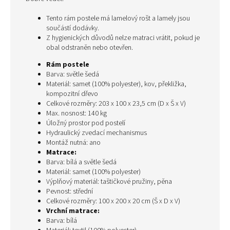
Tento rám postele má lamelový rošt a lamely jsou
součástí dodávky.
Z hygienických důvodů nelze matraci vrátit, pokud je
obal odstraněn nebo otevřen.
Rám postele
Barva: světle šedá
Materiál: samet (100% polyester), kov, překližka,
kompozitní dřevo
Celkové rozměry: 203 x 100 x 23,5 cm (D x Š x V)
Max. nosnost: 140 kg
Úložný prostor pod postelí
Hydraulický zvedací mechanismus
Montáž nutná: ano
Matrace:
Barva: bílá a světle šedá
Materiál: samet (100% polyester)
Výplňový materiál: taštičkové pružiny, pěna
Pevnost: střední
Celkové rozměry: 100 x 200 x 20 cm (Š x D x V)
Vrchní matrace:
Barva: bílá