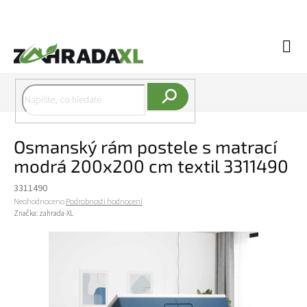
Přejít na obsah
Náku
Hledat
Osmanský rám postele s matrací
modrá 200x200 cm textil 3311490
3311490
Průměrné hodnocení produktu je 0,0 z 5 hvězdiček.
Neohodnoceno
Podrobnosti hodnocení
Značka:
zahrada-XL