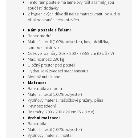
Tento rám postele má lamelový rošt a lamely jsou
součástí dodávky.
Z hygienických důvodů nelze matraci vrátit, pokud je
obal odstraněn nebo otevřen.
Rám postele s čelem:
Barva: modrá
Materiál: textil (100% polyester), kov, překližka,
kompozitní dřevo
Celkové rozměry: 203 x 200 x 78/88 cm (D x Š x V)
Max. nosnost: 280 kg
Úložný prostor pod postelí
Hydraulický zvedací mechanismus
Montáž nutná: ano
Matrace:
Barva: bílá a modrá
Materiál: textil (100% polyester)
Výplňový materiál: taštičkové pružiny, pěna
Pevnost: střední
Rozměry: 200 x 200 x 20 cm (Š x D x V)
Vrchní matrace:
Barva: bílá
Materiál: textil (100% polyester)
Výplňový materiál: molitan