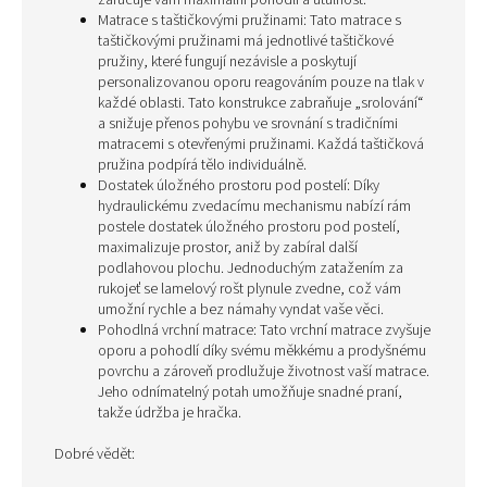
zaručuje vám maximální pohodlí a útulnost.
Matrace s taštičkovými pružinami: Tato matrace s
taštičkovými pružinami má jednotlivé taštičkové
pružiny, které fungují nezávisle a poskytují
personalizovanou oporu reagováním pouze na tlak v
každé oblasti. Tato konstrukce zabraňuje „srolování“
a snižuje přenos pohybu ve srovnání s tradičními
matracemi s otevřenými pružinami. Každá taštičková
pružina podpírá tělo individuálně.
Dostatek úložného prostoru pod postelí: Díky
hydraulickému zvedacímu mechanismu nabízí rám
postele dostatek úložného prostoru pod postelí,
maximalizuje prostor, aniž by zabíral další
podlahovou plochu. Jednoduchým zatažením za
rukojeť se lamelový rošt plynule zvedne, což vám
umožní rychle a bez námahy vyndat vaše věci.
Pohodlná vrchní matrace: Tato vrchní matrace zvyšuje
oporu a pohodlí díky svému měkkému a prodyšnému
povrchu a zároveň prodlužuje životnost vaší matrace.
Jeho odnímatelný potah umožňuje snadné praní,
takže údržba je hračka.
Dobré vědět: