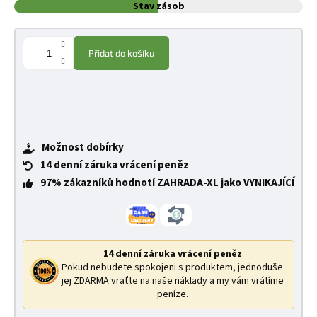
Stav zásob
Přidat do košíku
Možnost dobírky
14 denní záruka vrácení peněz
97% zákazníků hodnotí ZAHRADA-XL jako VYNIKAJÍCÍ
14 denní záruka vrácení peněz
Pokud nebudete spokojeni s produktem, jednoduše
jej ZDARMA vraťte na naše náklady a my vám vrátíme
peníze.