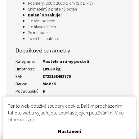
Rozměry: 200 x 200 x 5 cm (Š x D x V)
Snímatelný a pratelný potah
Balení obsahuje:
1 x rám postele
1 x hlavové čelo
2x matrace
1x vrchní matrace
Doplňkové parametry
Kategorie
:
Postele a rámy postelí
Hmotnost
:
109.68 kg
EAN
:
8721158462770
Barva
:
Modrá
Počet balíků
:
6
Tento web používá soubory cookie. Dalším procházením
tohoto webu vyjadřujete souhlas s jejich používáním.. Více
informací
zde
.
Nastavení