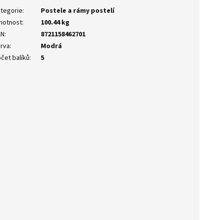
tegorie
:
Postele a rámy postelí
motnost
:
100.44 kg
AN
:
8721158462701
rva
:
Modrá
čet balíků
:
5