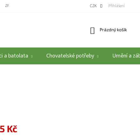
ZPĚTNÝ ODBĚR VYSLOUŽILÝCH ELEKTROZAŘÍZENÍ / BATERIÍ
CZK
REKLAMACE A VRÁCEN
Přihlášení
Nákupní košík
Prázdný košík
i a batolata
Chovatelské potřeby
Umění a zá
5 Kč
: