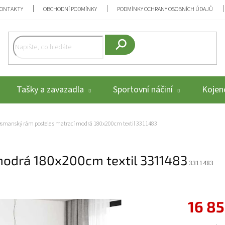
ONTAKTY
OBCHODNÍ PODMÍNKY
PODMÍNKY OCHRANY OSOBNÍCH ÚDAJŮ
Hledat
Tašky a zavazadla
Sportovní náčiní
Kojenc
smanský rám postele s matrací modrá 180x200cm textil 3311483
modrá 180x200cm textil 3311483
3311483
16 85
Měrná cena