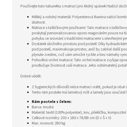
Používejte tuto taburetku s matrací pro klidný spánek! Nabízí úlož
Měkký a odolný materiál: Polyesterová tkanina nabízí komb
útulnost.
Matrace s taštičkovými pružinami: Tato matrace s taštičkový
poskytují personalizovanou oporu reagováním pouze na tlak
pohybu ve srovnání s tradičními matracemi s otevřenými pr
Dostatek úložného prostoru pod postelí: Díky hydraulick
pod postelí, maximalizuje prostor, aniž by zabíral další 
plynule zvedne, což vám umožní rychle a bez námahy vynda
Pohodlná vrchní matrace: Tato vrchní matrace zvyšuje op
prodlužuje životnost vaší matrace. Jeho odnímatelný pota
Dobré vědět:
Z hygienických důvodů nelze matraci vrátit, pokud je obal
Tento rám postele má lamelový rošt a lamely jsou součástí 
Rám postele s čelem:
Barva: modrá
Materiál: textil (100% polyester), kov, překližka, kompozitní
Celkové rozměry: 203 x 180 x 78/88 cm (D x Š x V)
Max. nosnost: 280 kg