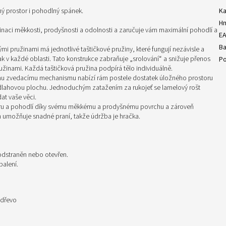
ný prostor i pohodlný spánek.
Ka
H
inaci měkkosti, prodyšnosti a odolnosti a zaručuje vám maximální pohodlí a
E
Ba
mi pružinami má jednotlivé taštičkové pružiny, které fungují nezávisle a
 v každé oblasti. Tato konstrukce zabraňuje „srolování“ a snižuje přenos
Po
užinami. Každá taštičková pružina podpírá tělo individuálně.
ému zvedacímu mechanismu nabízí rám postele dostatek úložného prostoru
podlahovou plochu. Jednoduchým zatažením za rukojeť se lamelový rošt
t vaše věci.
oru a pohodlí díky svému měkkému a prodyšnému povrchu a zároveň
h umožňuje snadné praní, takže údržba je hračka.
 odstraněn nebo otevřen.
balení.
 dřevo