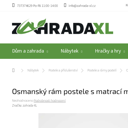
Přejít na obsah
K
737374629 Po-Pá 11:00-14:00
info@zahrada-xl.cz
Dům a zahrada
Nábytek
Hračky a hry
Domů
Nábytek
Postele a příslušenství
Postele a rámy postelí
O
Osmanský rám postele s matrací 
Průměrné hodnocení produktu je 0,0 z 5 hvězdiček.
Neohodnoceno
Podrobnosti hodnocení
Značka:
zahrada-XL