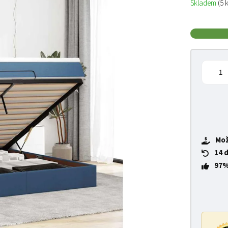
Skladem
(5 
Mož
14 
97%