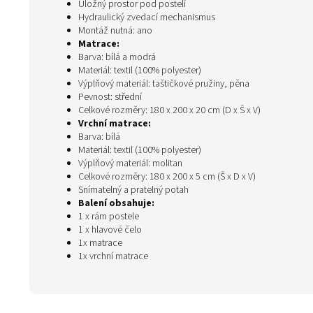
Úložný prostor pod postelí
Hydraulický zvedací mechanismus
Montáž nutná: ano
Matrace:
Barva: bílá a modrá
Materiál: textil (100% polyester)
Výplňový materiál: taštičkové pružiny, pěna
Pevnost: střední
Celkové rozměry: 180 x 200 x 20 cm (D x Š x V)
Vrchní matrace:
Barva: bílá
Materiál: textil (100% polyester)
Výplňový materiál: molitan
Celkové rozměry: 180 x 200 x 5 cm (Š x D x V)
Snímatelný a pratelný potah
Balení obsahuje:
1 x rám postele
1 x hlavové čelo
1x matrace
1x vrchní matrace