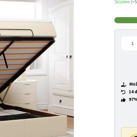
Skladem
(>5
Mož
14 
97%