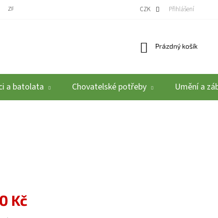
ZPĚTNÝ ODBĚR VYSLOUŽILÝCH ELEKTROZAŘÍZENÍ / BATERIÍ
CZK
REKLAMACE A VRÁCEN
Přihlášení
Nákupní košík
Prázdný košík
i a batolata
Chovatelské potřeby
Umění a zá
0 Kč
: