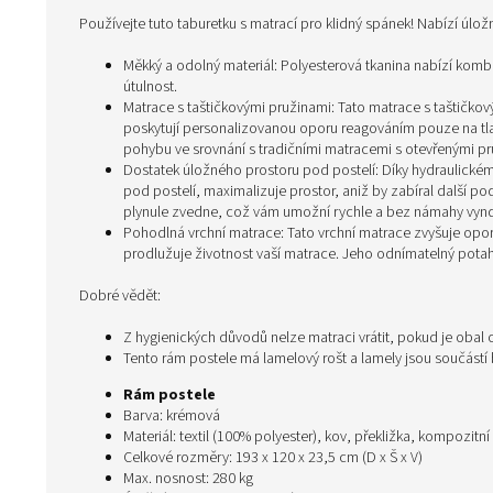
Používejte tuto taburetku s matrací pro klidný spánek! Nabízí úlož
Měkký a odolný materiál: Polyesterová tkanina nabízí komb
útulnost.
Matrace s taštičkovými pružinami: Tato matrace s taštičkový
poskytují personalizovanou oporu reagováním pouze na tlak
pohybu ve srovnání s tradičními matracemi s otevřenými pr
Dostatek úložného prostoru pod postelí: Díky hydraulick
pod postelí, maximalizuje prostor, aniž by zabíral další 
plynule zvedne, což vám umožní rychle a bez námahy vynda
Pohodlná vrchní matrace: Tato vrchní matrace zvyšuje op
prodlužuje životnost vaší matrace. Jeho odnímatelný pota
Dobré vědět:
Z hygienických důvodů nelze matraci vrátit, pokud je obal
Tento rám postele má lamelový rošt a lamely jsou součástí 
Rám postele
Barva: krémová
Materiál: textil (100% polyester), kov, překližka, kompozitní
Celkové rozměry: 193 x 120 x 23,5 cm (D x Š x V)
Max. nosnost: 280 kg