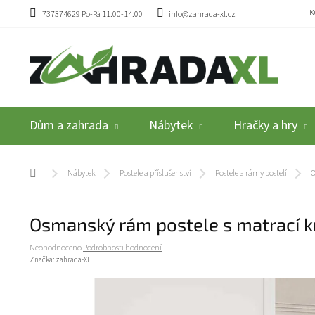
Přejít na obsah
K
737374629 Po-Pá 11:00-14:00
info@zahrada-xl.cz
Dům a zahrada
Nábytek
Hračky a hry
Domů
Nábytek
Postele a příslušenství
Postele a rámy postelí
O
Osmanský rám postele s matrací k
Průměrné hodnocení produktu je 0,0 z 5 hvězdiček.
Neohodnoceno
Podrobnosti hodnocení
Značka:
zahrada-XL