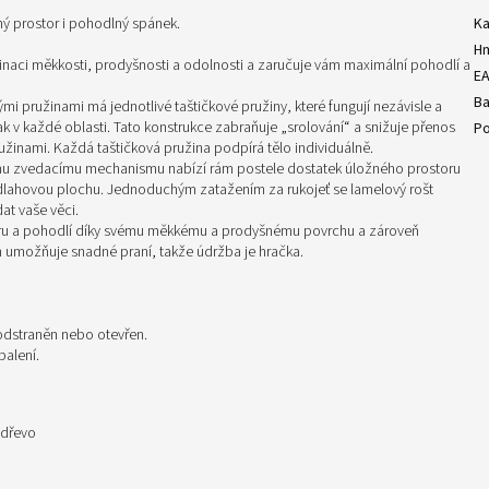
ný prostor i pohodlný spánek.
Ka
H
inaci měkkosti, prodyšnosti a odolnosti a zaručuje vám maximální pohodlí a
E
Ba
mi pružinami má jednotlivé taštičkové pružiny, které fungují nezávisle a
 v každé oblasti. Tato konstrukce zabraňuje „srolování“ a snižuje přenos
Po
užinami. Každá taštičková pružina podpírá tělo individuálně.
ému zvedacímu mechanismu nabízí rám postele dostatek úložného prostoru
podlahovou plochu. Jednoduchým zatažením za rukojeť se lamelový rošt
t vaše věci.
oru a pohodlí díky svému měkkému a prodyšnému povrchu a zároveň
h umožňuje snadné praní, takže údržba je hračka.
 odstraněn nebo otevřen.
balení.
 dřevo