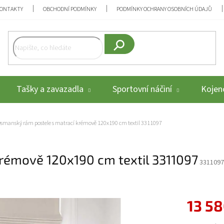
ONTAKTY
OBCHODNÍ PODMÍNKY
PODMÍNKY OCHRANY OSOBNÍCH ÚDAJŮ
Hledat
Tašky a zavazadla
Sportovní náčiní
Kojenc
smanský rám postele s matrací krémově 120x190 cm textil 3311097
rémově 120x190 cm textil 3311097
3311097
13 58
Měrná cena