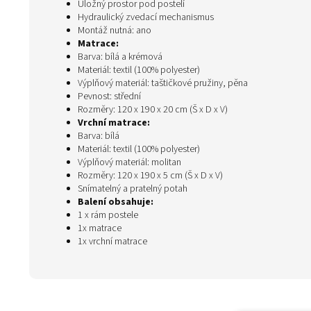
Úložný prostor pod postelí
Hydraulický zvedací mechanismus
Montáž nutná: ano
Matrace:
Barva: bílá a krémová
Materiál: textil (100% polyester)
Výplňový materiál: taštičkové pružiny, pěna
Pevnost: střední
Rozměry: 120 x 190 x 20 cm (Š x D x V)
Vrchní matrace:
Barva: bílá
Materiál: textil (100% polyester)
Výplňový materiál: molitan
Rozměry: 120 x 190 x 5 cm (Š x D x V)
Snímatelný a pratelný potah
Balení obsahuje:
1 x rám postele
1x matrace
1x vrchní matrace