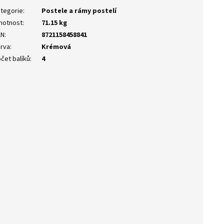
tegorie
:
Postele a rámy postelí
motnost
:
71.15 kg
AN
:
8721158458841
rva
:
Krémová
čet balíků
:
4