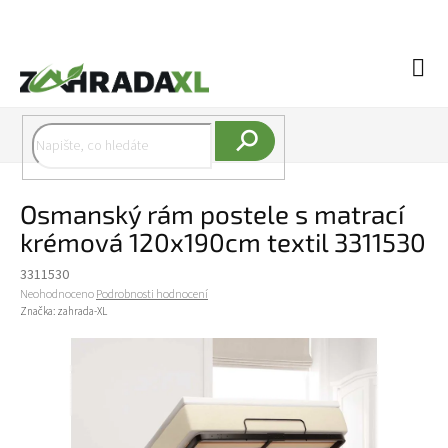
Přejít na obsah
Náku
Hledat
Osmanský rám postele s matrací
krémová 120x190cm textil 3311530
3311530
Průměrné hodnocení produktu je 0,0 z 5 hvězdiček.
Neohodnoceno
Podrobnosti hodnocení
Značka:
zahrada-XL