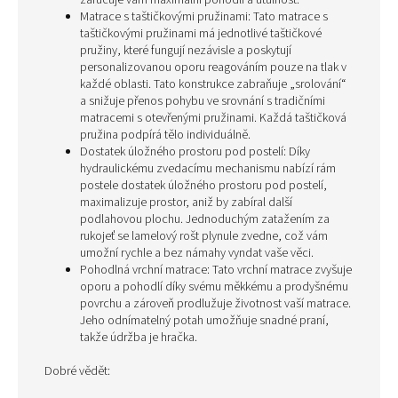
zaručuje vám maximální pohodlí a útulnost.
Matrace s taštičkovými pružinami: Tato matrace s
taštičkovými pružinami má jednotlivé taštičkové
pružiny, které fungují nezávisle a poskytují
personalizovanou oporu reagováním pouze na tlak v
každé oblasti. Tato konstrukce zabraňuje „srolování“
a snižuje přenos pohybu ve srovnání s tradičními
matracemi s otevřenými pružinami. Každá taštičková
pružina podpírá tělo individuálně.
Dostatek úložného prostoru pod postelí: Díky
hydraulickému zvedacímu mechanismu nabízí rám
postele dostatek úložného prostoru pod postelí,
maximalizuje prostor, aniž by zabíral další
podlahovou plochu. Jednoduchým zatažením za
rukojeť se lamelový rošt plynule zvedne, což vám
umožní rychle a bez námahy vyndat vaše věci.
Pohodlná vrchní matrace: Tato vrchní matrace zvyšuje
oporu a pohodlí díky svému měkkému a prodyšnému
povrchu a zároveň prodlužuje životnost vaší matrace.
Jeho odnímatelný potah umožňuje snadné praní,
takže údržba je hračka.
Dobré vědět: