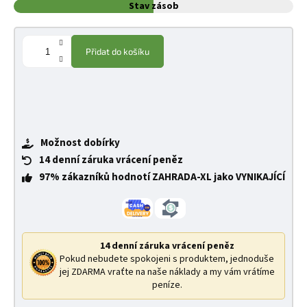
Stav zásob
Přidat do košíku
Možnost dobírky
14 denní záruka vrácení peněz
97% zákazníků hodnotí ZAHRADA-XL jako VYNIKAJÍCÍ
14 denní záruka vrácení peněz
Pokud nebudete spokojeni s produktem, jednoduše
jej ZDARMA vraťte na naše náklady a my vám vrátíme
peníze.