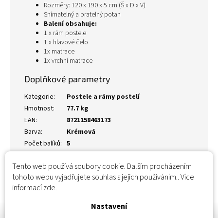
Rozměry: 120 x 190 x 5 cm (Š x D x V)
Snímatelný a pratelný potah
Balení obsahuje:
1 x rám postele
1 x hlavové čelo
1x matrace
1x vrchní matrace
Doplňkové parametry
Kategorie
:
Postele a rámy postelí
Hmotnost
:
77.7 kg
EAN
:
8721158463173
Barva
:
Krémová
Počet balíků
:
5
Tento web používá soubory cookie. Dalším procházením
tohoto webu vyjadřujete souhlas s jejich používáním.. Více
informací
zde
.
Nastavení