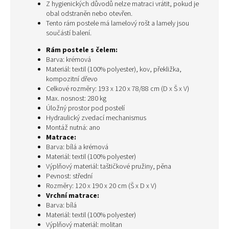
Z hygienických důvodů nelze matraci vrátit, pokud je
obal odstraněn nebo otevřen.
Tento rám postele má lamelový rošt a lamely jsou
součástí balení.
Rám postele s čelem:
Barva: krémová
Materiál: textil (100% polyester), kov, překližka,
kompozitní dřevo
Celkové rozměry: 193 x 120 x 78/88 cm (D x Š x V)
Max. nosnost: 280 kg
Úložný prostor pod postelí
Hydraulický zvedací mechanismus
Montáž nutná: ano
Matrace:
Barva: bílá a krémová
Materiál: textil (100% polyester)
Výplňový materiál: taštičkové pružiny, pěna
Pevnost: střední
Rozměry: 120 x 190 x 20 cm (Š x D x V)
Vrchní matrace:
Barva: bílá
Materiál: textil (100% polyester)
Výplňový materiál: molitan