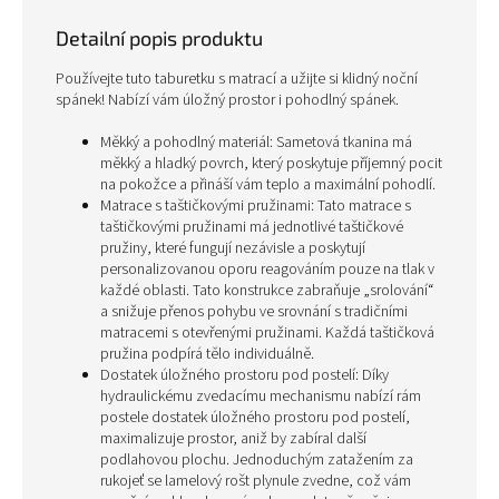
Detailní popis produktu
Používejte tuto taburetku s matrací a užijte si klidný noční
spánek! Nabízí vám úložný prostor i pohodlný spánek.
Měkký a pohodlný materiál: Sametová tkanina má
měkký a hladký povrch, který poskytuje příjemný pocit
na pokožce a přináší vám teplo a maximální pohodlí.
Matrace s taštičkovými pružinami: Tato matrace s
taštičkovými pružinami má jednotlivé taštičkové
pružiny, které fungují nezávisle a poskytují
personalizovanou oporu reagováním pouze na tlak v
každé oblasti. Tato konstrukce zabraňuje „srolování“
a snižuje přenos pohybu ve srovnání s tradičními
matracemi s otevřenými pružinami. Každá taštičková
pružina podpírá tělo individuálně.
Dostatek úložného prostoru pod postelí: Díky
hydraulickému zvedacímu mechanismu nabízí rám
postele dostatek úložného prostoru pod postelí,
maximalizuje prostor, aniž by zabíral další
podlahovou plochu. Jednoduchým zatažením za
rukojeť se lamelový rošt plynule zvedne, což vám