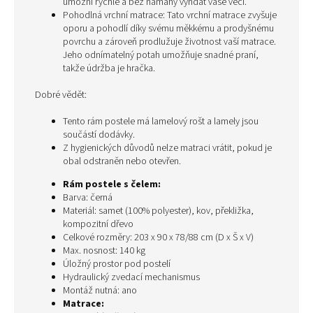
umožní rychle a bez námahy vyndat vaše věci.
Pohodlná vrchní matrace: Tato vrchní matrace zvyšuje
oporu a pohodlí díky svému měkkému a prodyšnému
povrchu a zároveň prodlužuje životnost vaší matrace.
Jeho odnímatelný potah umožňuje snadné praní,
takže údržba je hračka.
Dobré vědět:
Tento rám postele má lamelový rošt a lamely jsou
součástí dodávky.
Z hygienických důvodů nelze matraci vrátit, pokud je
obal odstraněn nebo otevřen.
Rám postele s čelem:
Barva: černá
Materiál: samet (100% polyester), kov, překližka,
kompozitní dřevo
Celkové rozměry: 203 x 90 x 78/88 cm (D x Š x V)
Max. nosnost: 140 kg
Úložný prostor pod postelí
Hydraulický zvedací mechanismus
Montáž nutná: ano
Matrace: