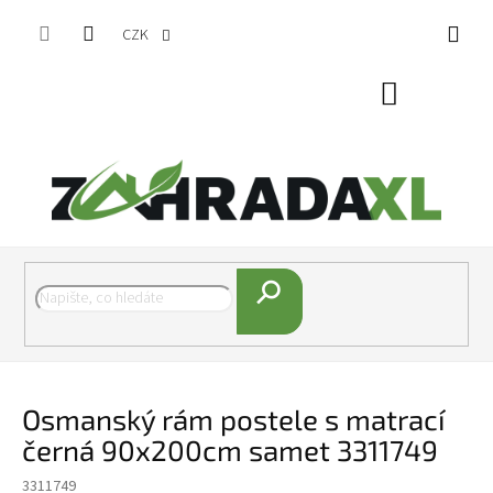
Přejít na obsah
CZK
Nákupní koš
Hledat
Osmanský rám postele s matrací
černá 90x200cm samet 3311749
3311749