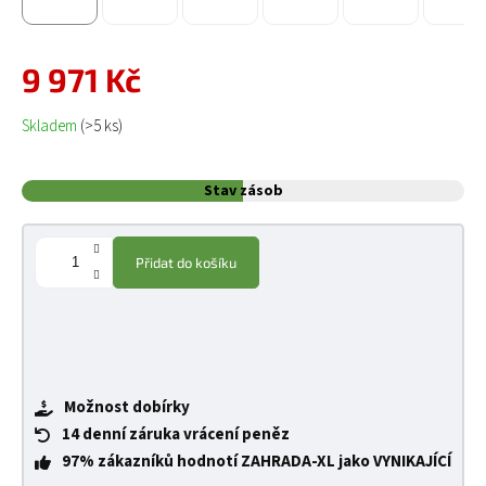
9 971 Kč
Měrná cena:
Skladem
(>5 ks)
Stav zásob
Přidat do košíku
Možnost dobírky
14 denní záruka vrácení peněz
97% zákazníků hodnotí ZAHRADA-XL jako VYNIKAJÍCÍ