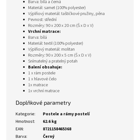
Barva: bílá a černá
Materiál: samet (100% polyester)
Výplňový materiál: taštičkové pružiny, pěna
Pevnost: střední
Rozměry: 90 x 200 x 20 cm (Š x D x V)
Vrchní matrace:
Barva: bílá
Materiál: textil (100% polyester)
Výplňový materiál: molitan
Rozměry: 90 x 200 x 5 cm (Š x D x V)
Snímatelný a pratelný potah
Balení obsahuje:
1 x rám postele
1 x hlavové čelo
1x matrace
1x vrchní matrace
Doplňkové parametry
Kategorie
:
Postele a rámy postelí
Hmotnost
:
62.6 kg
EAN
:
8721158465368
Barva
:
Černý