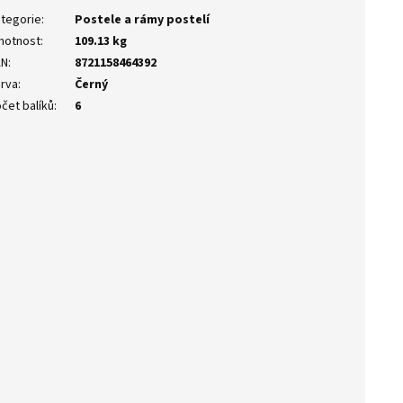
tegorie
:
Postele a rámy postelí
motnost
:
109.13 kg
AN
:
8721158464392
rva
:
Černý
čet balíků
:
6