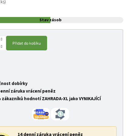
 ks)
Stav zásob
Přidat do košíku
nost dobírky
denní záruka vrácení peněz
 zákazníků hodnotí ZAHRADA-XL jako VYNIKAJÍCÍ
14 denní záruka vrácení peněz