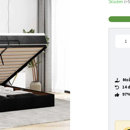
Skladem
(>5
Mož
14 
97%