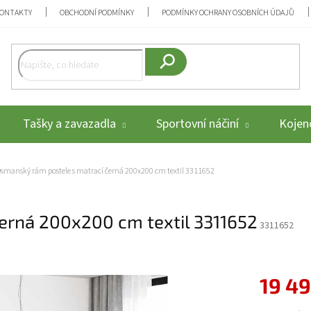
ONTAKTY
OBCHODNÍ PODMÍNKY
PODMÍNKY OCHRANY OSOBNÍCH ÚDAJŮ
Hledat
Tašky a zavazadla
Sportovní náčiní
Kojenc
smanský rám postele s matrací černá 200x200 cm textil 3311652
erná 200x200 cm textil 3311652
3311652
19 49
Měrná cena