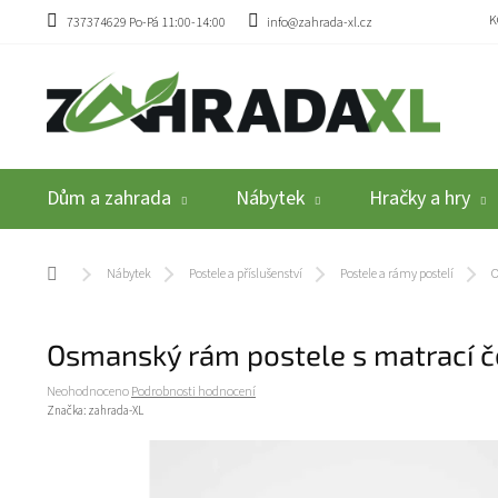
Přejít na obsah
K
737374629 Po-Pá 11:00-14:00
info@zahrada-xl.cz
Dům a zahrada
Nábytek
Hračky a hry
Domů
Nábytek
Postele a příslušenství
Postele a rámy postelí
O
Osmanský rám postele s matrací č
Průměrné hodnocení produktu je 0,0 z 5 hvězdiček.
Neohodnoceno
Podrobnosti hodnocení
Značka:
zahrada-XL