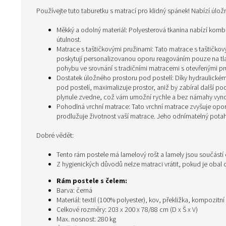
Používejte tuto taburetku s matrací pro klidný spánek! Nabízí úlož
Měkký a odolný materiál: Polyesterová tkanina nabízí komb
útulnost.
Matrace s taštičkovými pružinami: Tato matrace s taštičkový
poskytují personalizovanou oporu reagováním pouze na tlak
pohybu ve srovnání s tradičními matracemi s otevřenými pr
Dostatek úložného prostoru pod postelí: Díky hydraulick
pod postelí, maximalizuje prostor, aniž by zabíral další 
plynule zvedne, což vám umožní rychle a bez námahy vynda
Pohodlná vrchní matrace: Tato vrchní matrace zvyšuje op
prodlužuje životnost vaší matrace. Jeho odnímatelný pota
Dobré vědět:
Tento rám postele má lamelový rošt a lamely jsou součástí
Z hygienických důvodů nelze matraci vrátit, pokud je obal
Rám postele s čelem:
Barva: černá
Materiál: textil (100% polyester), kov, překližka, kompozitní
Celkové rozměry: 203 x 200 x 78/88 cm (D x Š x V)
Max. nosnost: 280 kg