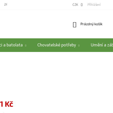
ZPĚTNÝ ODBĚR VYSLOUŽILÝCH ELEKTROZAŘÍZENÍ / BATERIÍ
CZK
REKLAMACE A VRÁCEN
Přihlášení
Nákupní košík
Prázdný košík
i a batolata
Chovatelské potřeby
Umění a zá
1 Kč
: