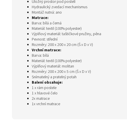
Úložný prostor pod postelí
Hydraulický zvedací mechanismus
Montáž nutná: ano
Matrace:
Barva: bílá a černá
Materiál: textil (100% polyester)
Výplňový materiál: taštičkové pružiny, pěna
Pevnost: střední
Rozměry: 200 x 200 x 20 cm (Š x D x V)
Vrchní matrace:
Barva: bílá
Materiál: textil (100% polyester)
Výplňový materiál: molitan
Rozměry: 200 x 200 x 5 cm (Š x D x V)
Snímatelný a pratelný potah
Balení obsahuje:
1 x rám postele
1 x hlavové čelo
2x matrace
1x vrchní matrace