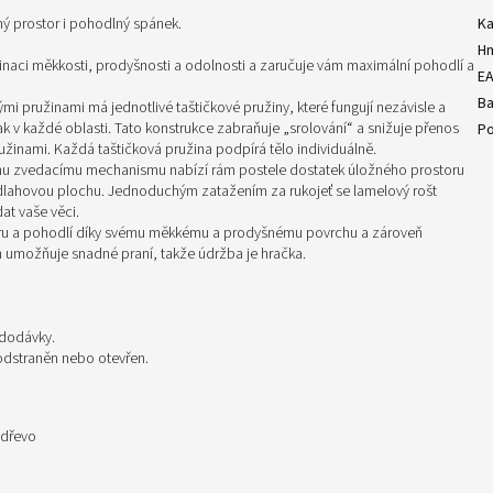
ný prostor i pohodlný spánek.
Ka
H
inaci měkkosti, prodyšnosti a odolnosti a zaručuje vám maximální pohodlí a
E
Ba
mi pružinami má jednotlivé taštičkové pružiny, které fungují nezávisle a
 v každé oblasti. Tato konstrukce zabraňuje „srolování“ a snižuje přenos
Po
užinami. Každá taštičková pružina podpírá tělo individuálně.
ému zvedacímu mechanismu nabízí rám postele dostatek úložného prostoru
podlahovou plochu. Jednoduchým zatažením za rukojeť se lamelový rošt
t vaše věci.
oru a pohodlí díky svému měkkému a prodyšnému povrchu a zároveň
h umožňuje snadné praní, takže údržba je hračka.
 dodávky.
 odstraněn nebo otevřen.
 dřevo