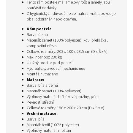
Tento rám postele má lamelový rošt a lamely jsou
součástí dodávky.
Z hygienických důvodů nelze matraci vrátit, pokud je
obal odstraněn nebo otevřen.
Rám postele
Barva: černá
Materiál: samet (100% polyester), kov, překližka,
kompozitní dřevo
Celkové rozměry: 203 x 180 x 23,5 cm (D x Š x V)
Max. nosnost: 280 kg
Úložný prostor pod postelí
Hydraulický zvedací mechanismus
Montáž nutná: ano
Matrace:
Barva: bílá a černá
Materiál: samet (100% polyester)
Výplňový materiál: taštičkové pružiny, pěna
Pevnost: střední
Celkové rozměry: 180 x 200 x 20 cm (D x Š x V)
Vrchní matrace:
Barva: bílá
Materiál: textil (100% polyester)
Výplňový materiál: molitan