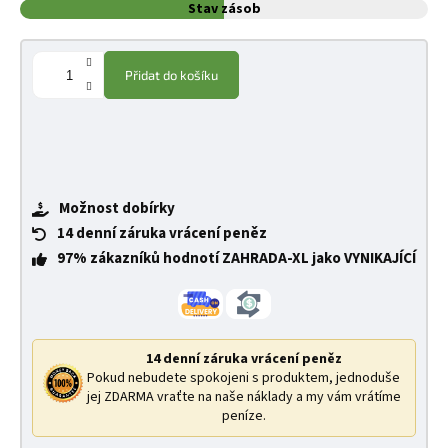
Stav zásob
Přidat do košíku
Možnost dobírky
14 denní záruka vrácení peněz
97% zákazníků hodnotí ZAHRADA-XL jako VYNIKAJÍCÍ
14 denní záruka vrácení peněz
Pokud nebudete spokojeni s produktem, jednoduše
jej ZDARMA vraťte na naše náklady a my vám vrátíme
peníze.