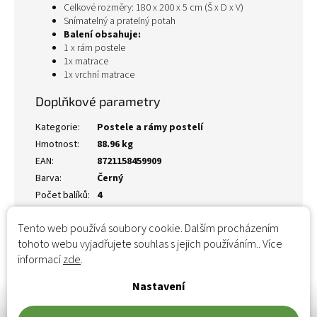
Celkové rozměry: 180 x 200 x 5 cm (Š x D x V)
Snímatelný a pratelný potah
Balení obsahuje:
1 x rám postele
1x matrace
1x vrchní matrace
Doplňkové parametry
Kategorie
:
Postele a rámy postelí
Hmotnost
:
88.96 kg
EAN
:
8721158459909
Barva
:
Černý
Počet balíků
:
4
Tento web používá soubory cookie. Dalším procházením
tohoto webu vyjadřujete souhlas s jejich používáním.. Více
informací
zde
.
Nastavení