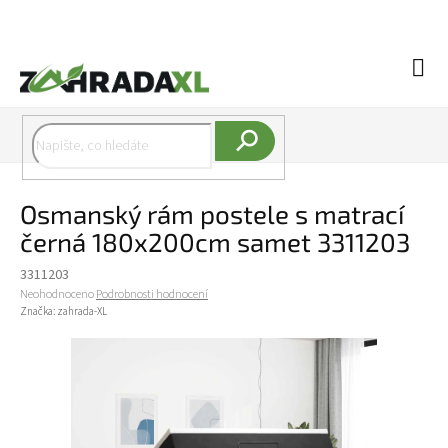
Přejít na obsah
Náku
Hledat
Osmanský rám postele s matrací
černá 180x200cm samet 3311203
3311203
Průměrné hodnocení produktu je 0,0 z 5 hvězdiček.
Neohodnoceno
Podrobnosti hodnocení
Značka:
zahrada-XL