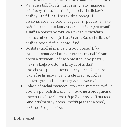
na pokožce a přináší vám teplo a maximální pohodlí.
Matrace s taštičkovými pružinami: Tato matrace s
taštičkovými pružinami má jednotlivé taštičkové
pružiny, které fungují nezávisle a poskytují
personalizovanou oporu reagováním pouze na tlak v
každé oblasti. Tato konstrukce zabraňuje „srolování“
a snižuje přenos pohybu ve srovnání s tradičními
matracemi s otevřenými pružinami. Každá taštičková
pružina podpírá tělo individuálně.
Dostatek úložného prostoru pod postelí: Díky
hydraulickému zvedacímu mechanismu nabízí rám
postele dostatek úložného prostoru pod postelí,
maximalizuje prostor, aniž by zabíral další
podlahovou plochu. Jednoduchým zatažením za
rukojeť se lamelový rošt plynule zvedne, což vám
umožní rychle a bez námahy vyndat vaše věci.
Pohodlná vrchní matrace: Tato vrchní matrace zvyšuje
oporu a pohodlí díky svému měkkému a prodyšnému
povrchu a zároveň prodlužuje životnost vaší matrace.
Jeho odnímatelný potah umožňuje snadné praní,
takže údržba je hračka.
Dobré vědět: