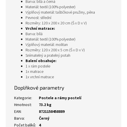
Barva: bílá a černá
Materiál: textil (100% polyester)
Výplňový materiál: taštičkové pružiny, pěna
Pevnost: střední
Rozměry: 120 x 200 x 20 cm (Š x D x V)
Vrchní matrace:
Barva: bílá
Materiál: textil (100% polyester)
Výplňový materiál: molitan
Rozměry: 120 x 200 x 5 cm (Š x D x V)
Snímatelný a pratelný potah
Balení obsahuje:
1 x rám postele
1x matrace
1x vrchní matrace
Doplňkové parametry
Kategorie
:
Postele a rámy postelí
Hmotnost
:
73.2 kg
EAN
:
8721158458889
Barva
:
Černý
Počet balíků
:
4