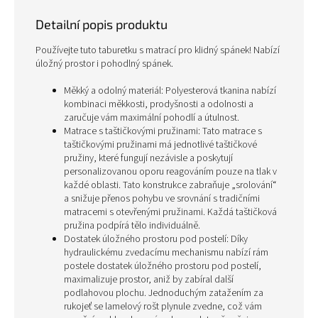
Detailní popis produktu
Používejte tuto taburetku s matrací pro klidný spánek! Nabízí
úložný prostor i pohodlný spánek.
Měkký a odolný materiál: Polyesterová tkanina nabízí
kombinaci měkkosti, prodyšnosti a odolnosti a
zaručuje vám maximální pohodlí a útulnost.
Matrace s taštičkovými pružinami: Tato matrace s
taštičkovými pružinami má jednotlivé taštičkové
pružiny, které fungují nezávisle a poskytují
personalizovanou oporu reagováním pouze na tlak v
každé oblasti. Tato konstrukce zabraňuje „srolování“
a snižuje přenos pohybu ve srovnání s tradičními
matracemi s otevřenými pružinami. Každá taštičková
pružina podpírá tělo individuálně.
Dostatek úložného prostoru pod postelí: Díky
hydraulickému zvedacímu mechanismu nabízí rám
postele dostatek úložného prostoru pod postelí,
maximalizuje prostor, aniž by zabíral další
podlahovou plochu. Jednoduchým zatažením za
rukojeť se lamelový rošt plynule zvedne, což vám