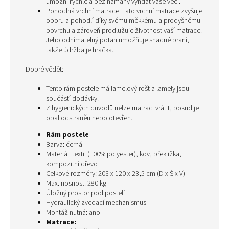
umožní rychle a bez námahy vyndat vaše věci.
Pohodlná vrchní matrace: Tato vrchní matrace zvyšuje
oporu a pohodlí díky svému měkkému a prodyšnému
povrchu a zároveň prodlužuje životnost vaší matrace.
Jeho odnímatelný potah umožňuje snadné praní,
takže údržba je hračka.
Dobré vědět:
Tento rám postele má lamelový rošt a lamely jsou
součástí dodávky.
Z hygienických důvodů nelze matraci vrátit, pokud je
obal odstraněn nebo otevřen.
Rám postele
Barva: černá
Materiál: textil (100% polyester), kov, překližka,
kompozitní dřevo
Celkové rozměry: 203 x 120 x 23,5 cm (D x Š x V)
Max. nosnost: 280 kg
Úložný prostor pod postelí
Hydraulický zvedací mechanismus
Montáž nutná: ano
Matrace: