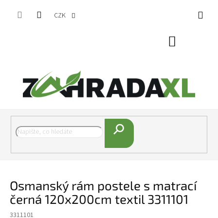
Přejít na obsah
CZK
Nákupní koš
Hledat
Osmanský rám postele s matrací
černá 120x200cm textil 3311101
3311101