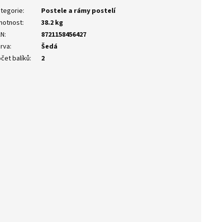
tegorie
:
Postele a rámy postelí
motnost
:
38.2 kg
AN
:
8721158456427
rva
:
Šedá
čet balíků
:
2