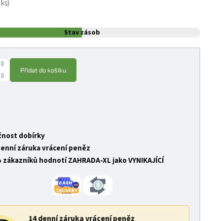
 ks)
Stav zásob
Přidat do košíku
nost dobírky
denní záruka vrácení peněz
 zákazníků hodnotí ZAHRADA-XL jako VYNIKAJÍCÍ
14 denní záruka vrácení peněz