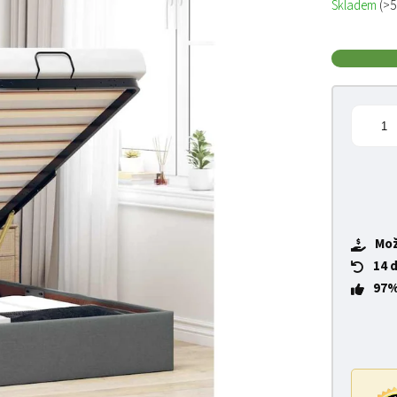
Skladem
(>5
Mož
14 
97%