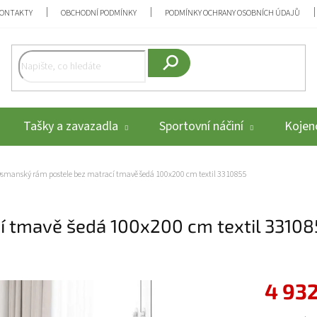
ONTAKTY
OBCHODNÍ PODMÍNKY
PODMÍNKY OCHRANY OSOBNÍCH ÚDAJŮ
Hledat
Tašky a zavazadla
Sportovní náčiní
Kojenc
smanský rám postele bez matrací tmavě šedá 100x200 cm textil 3310855
í tmavě šedá 100x200 cm textil 33108
4 932
Měrná cena