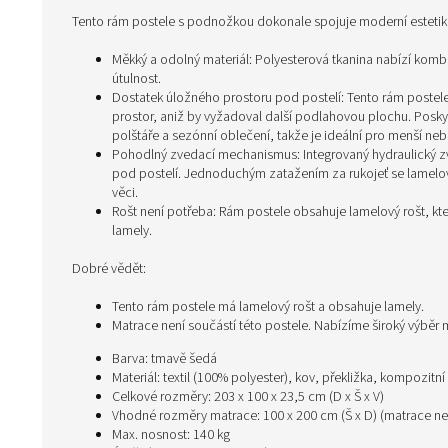
Tento rám postele s podnožkou dokonale spojuje moderní estetiku 
Měkký a odolný materiál: Polyesterová tkanina nabízí komb
útulnost.
Dostatek úložného prostoru pod postelí: Tento rám postele 
prostor, aniž by vyžadoval další podlahovou plochu. Poskyt
polštáře a sezónní oblečení, takže je ideální pro menší neb
Pohodlný zvedací mechanismus: Integrovaný hydraulický 
pod postelí. Jednoduchým zatažením za rukojeť se lamelo
věci.
Rošt není potřeba: Rám postele obsahuje lamelový rošt, kt
lamely.
Dobré vědět:
Tento rám postele má lamelový rošt a obsahuje lamely.
Matrace není součástí této postele. Nabízíme široký výbě
Barva: tmavě šedá
Materiál: textil (100% polyester), kov, překližka, kompozitní
Celkové rozměry: 203 x 100 x 23,5 cm (D x Š x V)
Vhodné rozměry matrace: 100 x 200 cm (Š x D) (matrace nen
Max. nosnost: 140 kg