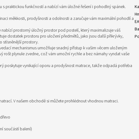
s praktickou funkčností a nabízí vám úložné řešení i pohodlný spánek.
Ka
H
inaci měkkosti, prodyšnosti a odolnosti a zaručuje vám maximální pohodlí a
E
Ba
nabízí prostorný úložný prostor pod postelí, který maximalizuje váš
uje dostatek prostoru pro uložení předmětů, jako jsou další přikrývky,
Po
o stísněnější prostory.
zvedací mechanismus umožňuje snadný přístup k vašim věcem uloženým
vý rošt plynule zvedne, což vám umožní rychle a bez námahy vyndat vaše
erý poskytuje vynikající oporu a prodyšnost matrace, takže odpadá potřeba
r matrací. V našem obchodě si můžete prohlédnout vhodnou matraci.
 dřevo
í součástí balení)