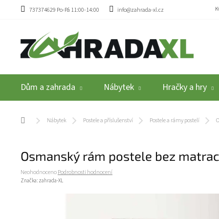
Přejít na obsah
K
737374629 Po-Pá 11:00-14:00
info@zahrada-xl.cz
Dům a zahrada
Nábytek
Hračky a hry
Domů
Nábytek
Postele a příslušenství
Postele a rámy postelí
O
Osmanský rám postele bez matrac
Průměrné hodnocení produktu je 0,0 z 5 hvězdiček.
Neohodnoceno
Podrobnosti hodnocení
Značka:
zahrada-XL