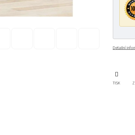
Detailní inf
TISK
Z