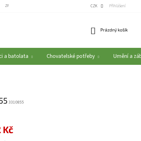
ZPĚTNÝ ODBĚR VYSLOUŽILÝCH ELEKTROZAŘÍZENÍ / BATERIÍ
CZK
REKLAMACE A VRÁCEN
Přihlášení
Nákupní košík
Prázdný košík
i a batolata
Chovatelské potřeby
Umění a zá
55
3310855
 Kč
: