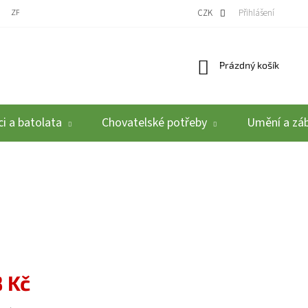
ZPĚTNÝ ODBĚR VYSLOUŽILÝCH ELEKTROZAŘÍZENÍ / BATERIÍ
CZK
REKLAMACE A VRÁCEN
Přihlášení
Nákupní košík
Prázdný košík
i a batolata
Chovatelské potřeby
Umění a zá
5
 Kč
: