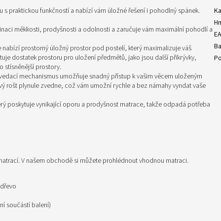
s praktickou funkčností a nabízí vám úložné řešení i pohodlný spánek.
Ka
H
inaci měkkosti, prodyšnosti a odolnosti a zaručuje vám maximální pohodlí a
E
Ba
nabízí prostorný úložný prostor pod postelí, který maximalizuje váš
uje dostatek prostoru pro uložení předmětů, jako jsou další přikrývky,
Po
o stísněnější prostory.
zvedací mechanismus umožňuje snadný přístup k vašim věcem uloženým
vý rošt plynule zvedne, což vám umožní rychle a bez námahy vyndat vaše
erý poskytuje vynikající oporu a prodyšnost matrace, takže odpadá potřeba
r matrací. V našem obchodě si můžete prohlédnout vhodnou matraci.
 dřevo
í součástí balení)