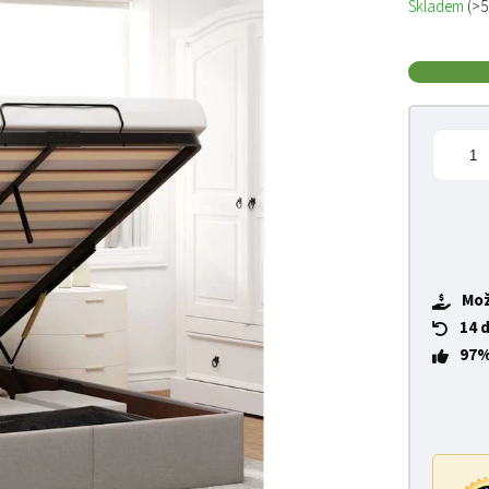
Skladem
(>5
Mož
14 
97%