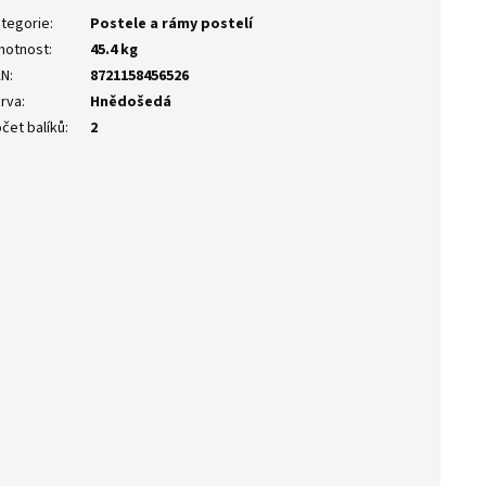
tegorie
:
Postele a rámy postelí
motnost
:
45.4 kg
AN
:
8721158456526
rva
:
Hnědošedá
čet balíků
:
2