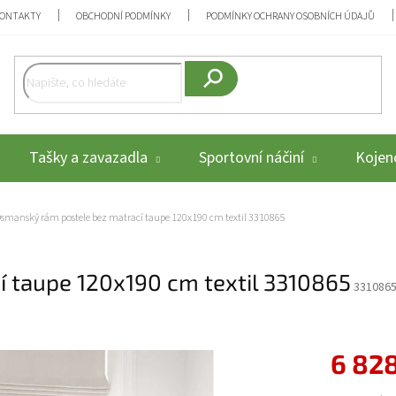
ONTAKTY
OBCHODNÍ PODMÍNKY
PODMÍNKY OCHRANY OSOBNÍCH ÚDAJŮ
Hledat
Tašky a zavazadla
Sportovní náčiní
Kojenc
smanský rám postele bez matrací taupe 120x190 cm textil 3310865
 taupe 120x190 cm textil 3310865
331086
6 828
Měrná cena