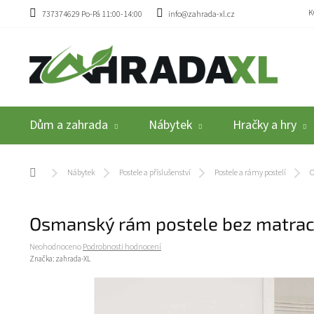
Přejít na obsah
K
737374629 Po-Pá 11:00-14:00
info@zahrada-xl.cz
Dům a zahrada
Nábytek
Hračky a hry
Domů
Nábytek
Postele a příslušenství
Postele a rámy postelí
O
Osmanský rám postele bez matrací
Průměrné hodnocení produktu je 0,0 z 5 hvězdiček.
Neohodnoceno
Podrobnosti hodnocení
Značka:
zahrada-XL