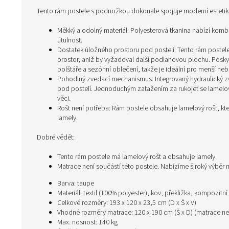
Tento rám postele s podnožkou dokonale spojuje moderní estetiku 
Měkký a odolný materiál: Polyesterová tkanina nabízí komb
útulnost.
Dostatek úložného prostoru pod postelí: Tento rám postele 
prostor, aniž by vyžadoval další podlahovou plochu. Poskyt
polštáře a sezónní oblečení, takže je ideální pro menší neb
Pohodlný zvedací mechanismus: Integrovaný hydraulický 
pod postelí. Jednoduchým zatažením za rukojeť se lamelo
věci.
Rošt není potřeba: Rám postele obsahuje lamelový rošt, kt
lamely.
Dobré vědět:
Tento rám postele má lamelový rošt a obsahuje lamely.
Matrace není součástí této postele. Nabízíme široký výbě
Barva: taupe
Materiál: textil (100% polyester), kov, překližka, kompozitní
Celkové rozměry: 193 x 120 x 23,5 cm (D x Š x V)
Vhodné rozměry matrace: 120 x 190 cm (Š x D) (matrace nen
Max. nosnost: 140 kg