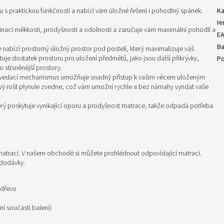
s praktickou funkčností a nabízí vám úložné řešení i pohodlný spánek.
Ka
H
inaci měkkosti, prodyšnosti a odolnosti a zaručuje vám maximální pohodlí a
E
Ba
nabízí prostorný úložný prostor pod postelí, který maximalizuje váš
uje dostatek prostoru pro uložení předmětů, jako jsou další přikrývky,
Po
o stísněnější prostory.
zvedací mechanismus umožňuje snadný přístup k vašim věcem uloženým
vý rošt plynule zvedne, což vám umožní rychle a bez námahy vyndat vaše
erý poskytuje vynikající oporu a prodyšnost matrace, takže odpadá potřeba
 matrací. V našem obchodě si můžete prohlédnout odpovídající matraci.
 dodávky.
 dřevo
í součástí balení)