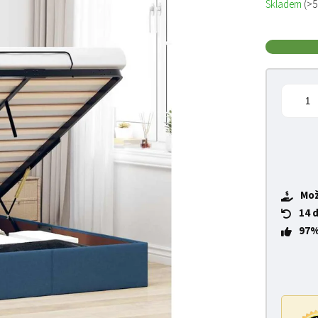
Skladem
(>5
Mož
14 
97%