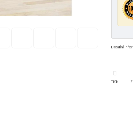
Detailní inf
TISK
Z