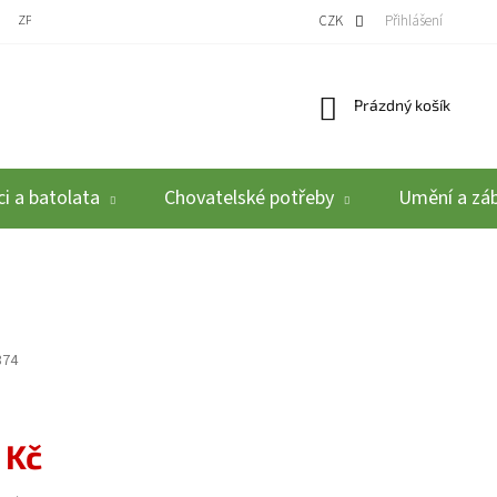
ZPĚTNÝ ODBĚR VYSLOUŽILÝCH ELEKTROZAŘÍZENÍ / BATERIÍ
CZK
REKLAMACE A VRÁCEN
Přihlášení
Nákupní košík
Prázdný košík
i a batolata
Chovatelské potřeby
Umění a zá
874
 Kč
: