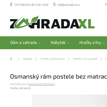
Přejít na obsah
K
737374629 Po-Pá 11:00-14:00
info@zahrada-xl.cz
Dům a zahrada
Nábytek
Hračky a hry
Domů
Nábytek
Postele a příslušenství
Postele a rámy postelí
O
Osmanský rám postele bez matrac
Průměrné hodnocení produktu je 0,0 z 5 hvězdiček.
Neohodnoceno
Podrobnosti hodnocení
Značka:
zahrada-XL