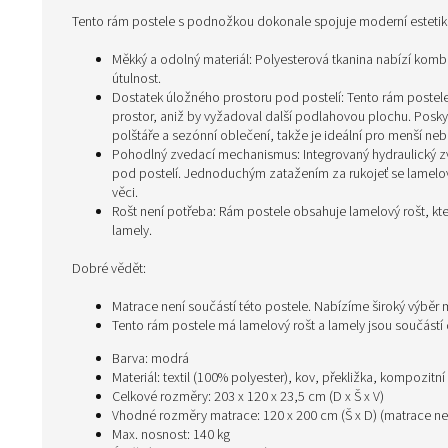
Tento rám postele s podnožkou dokonale spojuje moderní estetiku 
Měkký a odolný materiál: Polyesterová tkanina nabízí komb
útulnost.
Dostatek úložného prostoru pod postelí: Tento rám postele 
prostor, aniž by vyžadoval další podlahovou plochu. Poskyt
polštáře a sezónní oblečení, takže je ideální pro menší neb
Pohodlný zvedací mechanismus: Integrovaný hydraulický 
pod postelí. Jednoduchým zatažením za rukojeť se lamelo
věci.
Rošt není potřeba: Rám postele obsahuje lamelový rošt, kt
lamely.
Dobré vědět:
Matrace není součástí této postele. Nabízíme široký výběr
Tento rám postele má lamelový rošt a lamely jsou součástí
Barva: modrá
Materiál: textil (100% polyester), kov, překližka, kompozitní
Celkové rozměry: 203 x 120 x 23,5 cm (D x Š x V)
Vhodné rozměry matrace: 120 x 200 cm (Š x D) (matrace nen
Max. nosnost: 140 kg