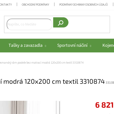
ONTAKTY
OBCHODNÍ PODMÍNKY
PODMÍNKY OCHRANY OSOBNÍCH ÚDAJŮ
Hledat
Tašky a zavazadla
Sportovní náčiní
Kojenc
smanský rám postele bez matrací modrá 120x200 cm textil 3310874
í modrá 120x200 cm textil 3310874
3310
6 821
Měrná cena