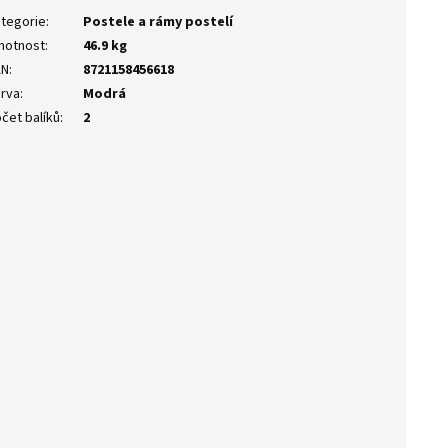
tegorie
:
Postele a rámy postelí
motnost
:
46.9 kg
AN
:
8721158456618
rva
:
Modrá
čet balíků
:
2