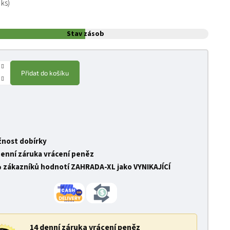
 ks)
Stav zásob
Přidat do košíku
nost dobírky
denní záruka vrácení peněz
 zákazníků hodnotí ZAHRADA-XL jako VYNIKAJÍCÍ
14 denní záruka vrácení peněz