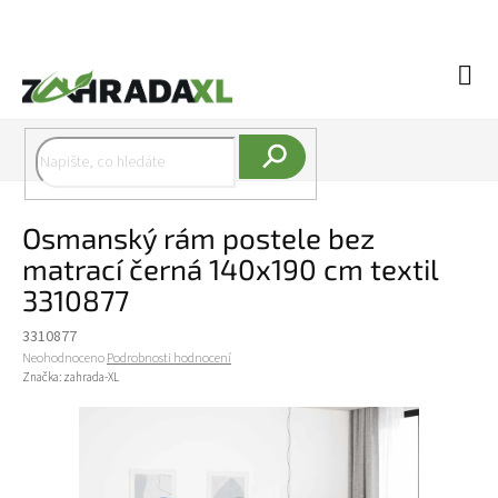
Přejít na obsah
Náku
Hledat
Osmanský rám postele bez
matrací černá 140x190 cm textil
3310877
3310877
Průměrné hodnocení produktu je 0,0 z 5 hvězdiček.
Neohodnoceno
Podrobnosti hodnocení
Značka:
zahrada-XL