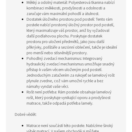
Měkký a odolný materiál: Polyesterová tkanina nabízí
kombinaci měkkosti, prodyšnosti a odolnosti a
zaručuje vám maximální pohodlí a útulnost.
Dostatek úložného prostoru pod postelí: Tento rám
postele nabízí prostorný úložný prostor pod postelí,
který maximalizuje váš prostor, aniž by vyžadoval
další podlahovou plochu. Poskytuje dostatek
prostoru pro uložení předmětů, jako jsou další
přikrývky, polštáře a sezónní oblečení, takže je ideální
pro menší nebo stísněnější prostory.
Pohodlný zvedací mechanismus: Integrovaný
hydraulický zvedací mechanismus umožňuje snadný
přístup k vašim věcem uloženým pod postelí.
Jednoduchým zatažením za rukojeť se lamelový rošt
plynule zvedne, což vám umožní rychle a bez
námahy vyndat vaše věci.
Rošt není potřeba: Rám postele obsahuje lamelový
rošt, který poskytuje vynikající oporu a prodyšnost
matrace, takže odpadá potřeba lamely.
Dobré vědět:
Matrace není součástí této postele. Nabízíme široký
výběr matrací. V našem obchodě si můžete