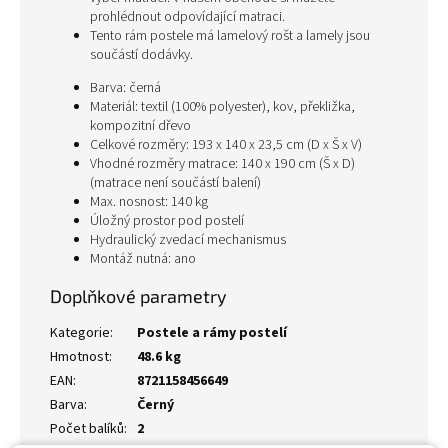
prohlédnout odpovídající matraci.
Tento rám postele má lamelový rošt a lamely jsou
součástí dodávky.
Barva: černá
Materiál: textil (100% polyester), kov, překližka,
kompozitní dřevo
Celkové rozměry: 193 x 140 x 23,5 cm (D x Š x V)
Vhodné rozměry matrace: 140 x 190 cm (Š x D)
(matrace není součástí balení)
Max. nosnost: 140 kg
Úložný prostor pod postelí
Hydraulický zvedací mechanismus
Montáž nutná: ano
Doplňkové parametry
Kategorie
:
Postele a rámy postelí
Hmotnost
:
48.6 kg
EAN
:
8721158456649
Barva
:
Černý
Počet balíků
:
2