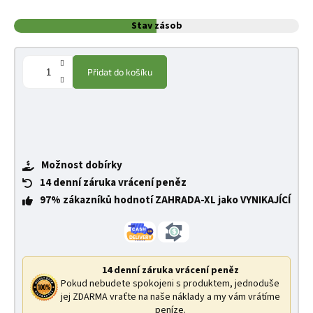
Stav zásob
Přidat do košíku
Možnost dobírky
14 denní záruka vrácení peněz
97% zákazníků hodnotí ZAHRADA-XL jako VYNIKAJÍCÍ
14 denní záruka vrácení peněz
Pokud nebudete spokojeni s produktem, jednoduše
jej ZDARMA vraťte na naše náklady a my vám vrátíme
peníze.