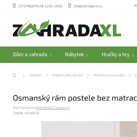
Přejít na obsah
K
737374629 Po-Pá 11:00-14:00
info@zahrada-xl.cz
Dům a zahrada
Nábytek
Hračky a hry
Domů
Nábytek
Postele a příslušenství
Postele a rámy postelí
O
Osmanský rám postele bez matrac
Průměrné hodnocení produktu je 0,0 z 5 hvězdiček.
Neohodnoceno
Podrobnosti hodnocení
Značka:
zahrada-XL