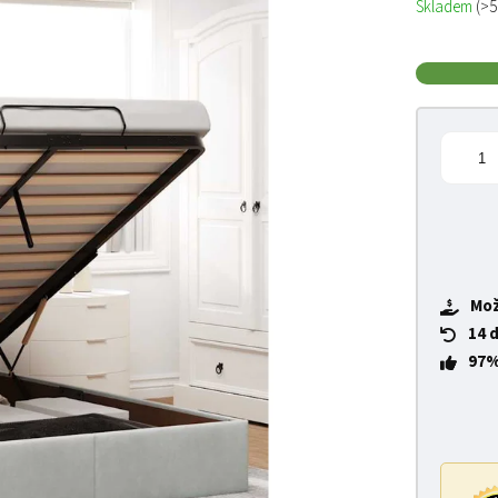
Skladem
(>5
Mož
14 
97%