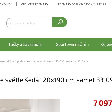
ONTAKTY
OBCHODNÍ PODMÍNKY
PODMÍNKY OCHRANY OSOBNÍCH ÚDAJŮ
Hledat
Tašky a zavazadla
Sportovní náčiní
Kojenc
smanský rám postele bez matrace světle šedá 120x190 cm samet 3310949
e světle šedá 120x190 cm samet 3310
7 097
Měrná cena