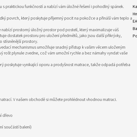
s praktickou funkčností a nabízí vám úložné řešení i pohodlný spánek.
Ka
H
ký povrch, který poskytuje příjemný pocit na pokožce a přináší vám teplo a
E
Ba
nabízí prostorný úložný prostor pod postelí, který maximalizuje váš
uje dostatek prostoru pro uložení předmětů, jako jsou další přikrývky,
Po
o stísněnější prostory.
zvedací mechanismus umožňuje snadný přístup k vašim věcem uloženým
vý rošt plynule zvedne, což vám umožní rychle a bez námahy vyndat vaše
erý poskytuje vynikající oporu a prodyšnost matrace, takže odpadá potřeba
r matrací. V našem obchodě si můžete prohlédnout vhodnou matraci.
ní dřevo
í součástí balení)