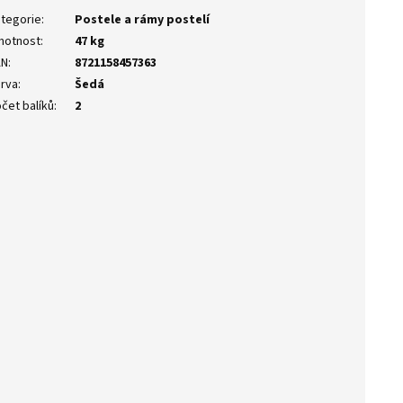
tegorie
:
Postele a rámy postelí
motnost
:
47 kg
AN
:
8721158457363
rva
:
Šedá
čet balíků
:
2