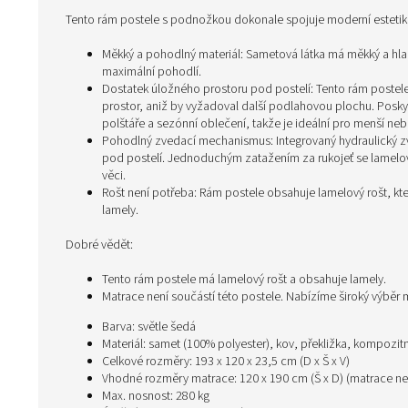
Tento rám postele s podnožkou dokonale spojuje moderní estetiku 
Měkký a pohodlný materiál: Sametová látka má měkký a hlad
maximální pohodlí.
Dostatek úložného prostoru pod postelí: Tento rám postele 
prostor, aniž by vyžadoval další podlahovou plochu. Poskyt
polštáře a sezónní oblečení, takže je ideální pro menší neb
Pohodlný zvedací mechanismus: Integrovaný hydraulický 
pod postelí. Jednoduchým zatažením za rukojeť se lamelo
věci.
Rošt není potřeba: Rám postele obsahuje lamelový rošt, kt
lamely.
Dobré vědět:
Tento rám postele má lamelový rošt a obsahuje lamely.
Matrace není součástí této postele. Nabízíme široký výbě
Barva: světle šedá
Materiál: samet (100% polyester), kov, překližka, kompozit
Celkové rozměry: 193 x 120 x 23,5 cm (D x Š x V)
Vhodné rozměry matrace: 120 x 190 cm (Š x D) (matrace nen
Max. nosnost: 280 kg