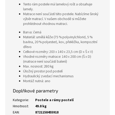
Tento rám postele má lamelový rošt a obsahuje
lamely.
Matrace není součástí této postele. Nabízíme široký
výběr matrací. V našem obchodě si můžete
prohlédnout vhodnou matraci.
Barva: černá
Materiál: umělá kůže (75 % polyvinylchlorid, 5 %
bavlna, 20 % polyester), kov, překližka, kompozitní
dřevo
Celkové rozměry: 203 x 140 x 23,5 cm (D x Š x V)
Vhodné rozměry matrace: 140 x 200 cm (Š x D)
(matrace není součástí balení)
Max. nosnost: 280 kg
Úložný prostor pod postelí
Hydraulický zvedací mechanismus
Montáž nutná: ano
Doplňkové parametry
Kategorie
:
Postele a rámy postelí
Hmotnost
:
49.8 kg
EAN
:
8721158455918