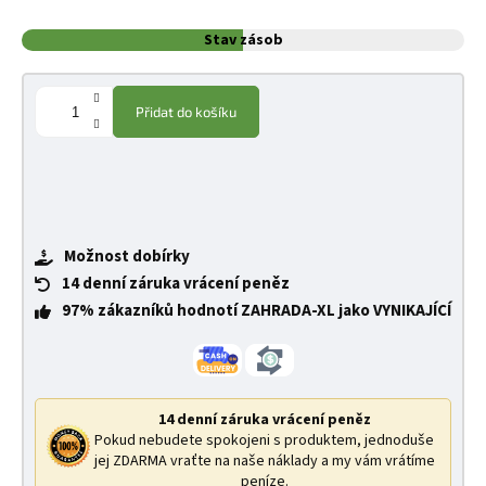
Stav zásob
Přidat do košíku
Možnost dobírky
14 denní záruka vrácení peněz
97% zákazníků hodnotí ZAHRADA-XL jako VYNIKAJÍCÍ
14 denní záruka vrácení peněz
Pokud nebudete spokojeni s produktem, jednoduše
jej ZDARMA vraťte na naše náklady a my vám vrátíme
peníze.