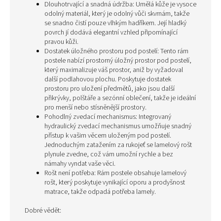
Dlouhotrvající a snadná údržba: Umělá kůže je vysoce
odolný materiál, který je odolný vůči skvrnám, takže
se snadno čistí pouze vlhkým hadříkem. Její hladký
povrch jí dodává elegantní vzhled připomínající
pravou kůži.
Dostatek úložného prostoru pod postelí: Tento rám
postele nabízí prostorný úložný prostor pod postelí,
který maximalizuje váš prostor, aniž by vyžadoval
další podlahovou plochu. Poskytuje dostatek
prostoru pro uložení předmětů, jako jsou další
přikrývky, polštáře a sezónní oblečení, takže je ideální
pro menší nebo stísněnější prostory.
Pohodlný zvedací mechanismus: Integrovaný
hydraulický zvedací mechanismus umožňuje snadný
přístup k vašim věcem uloženým pod postelí.
Jednoduchým zatažením za rukojeť se lamelový rošt
plynule zvedne, což vám umožní rychle a bez
námahy vyndat vaše věci.
Rošt není potřeba: Rám postele obsahuje lamelový
rošt, který poskytuje vynikající oporu a prodyšnost
matrace, takže odpadá potřeba lamely.
Dobré vědět: