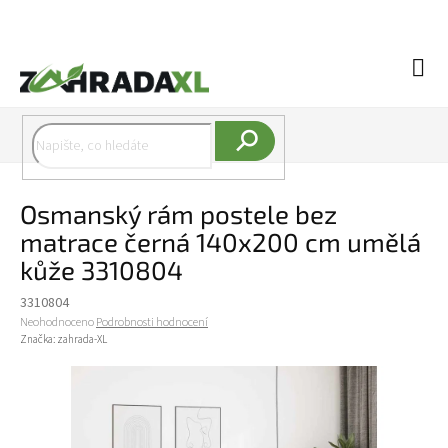
Přejít na obsah
Náku
Hledat
Osmanský rám postele bez
matrace černá 140x200 cm umělá
kůže 3310804
3310804
Průměrné hodnocení produktu je 0,0 z 5 hvězdiček.
Neohodnoceno
Podrobnosti hodnocení
Značka:
zahrada-XL