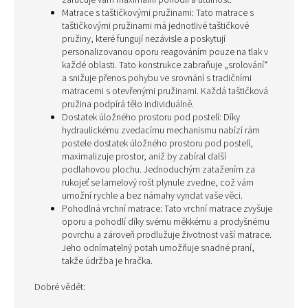
zaručuje vám maximální pohodlí a útulnost.
Matrace s taštičkovými pružinami: Tato matrace s
taštičkovými pružinami má jednotlivé taštičkové
pružiny, které fungují nezávisle a poskytují
personalizovanou oporu reagováním pouze na tlak v
každé oblasti. Tato konstrukce zabraňuje „srolování“
a snižuje přenos pohybu ve srovnání s tradičními
matracemi s otevřenými pružinami. Každá taštičková
pružina podpírá tělo individuálně.
Dostatek úložného prostoru pod postelí: Díky
hydraulickému zvedacímu mechanismu nabízí rám
postele dostatek úložného prostoru pod postelí,
maximalizuje prostor, aniž by zabíral další
podlahovou plochu. Jednoduchým zatažením za
rukojeť se lamelový rošt plynule zvedne, což vám
umožní rychle a bez námahy vyndat vaše věci.
Pohodlná vrchní matrace: Tato vrchní matrace zvyšuje
oporu a pohodlí díky svému měkkému a prodyšnému
povrchu a zároveň prodlužuje životnost vaší matrace.
Jeho odnímatelný potah umožňuje snadné praní,
takže údržba je hračka.
Dobré vědět: