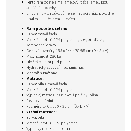
Tento rám postele má lamelový rošt a lamely jsou
součástí dodávky.
Z hygienických důvodů nelze matraci vrátit, pokud je
obal odstraněn nebo otevřen.
Rám postele s čelem:
Barva: tmavě šedá
Materiál: textil (100% polyester), kov, překližka,
kompozitní dřevo
Celkové rozměry: 193 x 144 x 78/88 cm (D x Š x V)
Max. nosnost: 280 kg
Úložný prostor pod postelí
Hydraulický zvedací mechanismus
Montáž nutná: ano
Matrace:
Barva: bílá a tmavě šedá
Materiál: textil (100% polyester)
Výplňový materiál: taštičkové pružiny, pěna
Pevnost: střední
Rozměry: 140 x 190 x 20 cm (Š x D x V)
Vrchní matrace:
Barva: bílá
Materiál: textil (100% polyester)
Výplňový materiál: molitan