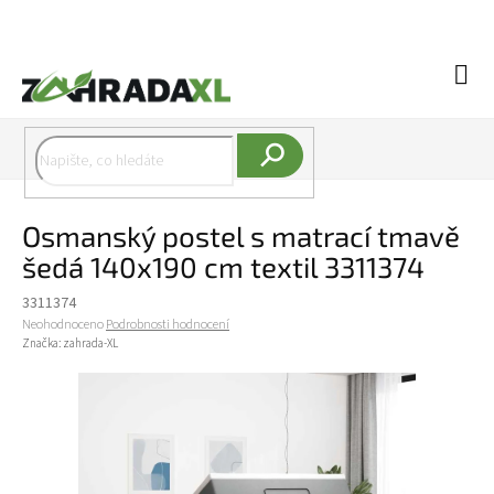
Přejít na obsah
Náku
Hledat
Osmanský postel s matrací tmavě
šedá 140x190 cm textil 3311374
3311374
Průměrné hodnocení produktu je 0,0 z 5 hvězdiček.
Neohodnoceno
Podrobnosti hodnocení
Značka:
zahrada-XL