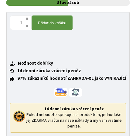
Stav zásob
Přidat do košíku
Možnost dobírky
14 denní záruka vrácení peněz
97% zákazníků hodnotí ZAHRADA-XL jako VYNIKAJÍCÍ
14 denní záruka vrácení peněz
Pokud nebudete spokojeni s produktem, jednoduše
jej ZDARMA vraťte na naše náklady a my vám vrátíme
peníze.