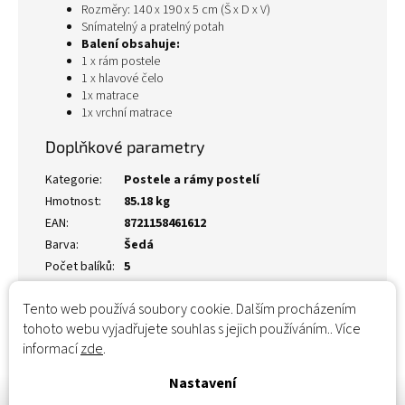
Rozměry: 140 x 190 x 5 cm (Š x D x V)
Snímatelný a pratelný potah
Balení obsahuje:
1 x rám postele
1 x hlavové čelo
1x matrace
1x vrchní matrace
Doplňkové parametry
Kategorie
:
Postele a rámy postelí
Hmotnost
:
85.18 kg
EAN
:
8721158461612
Barva
:
Šedá
Počet balíků
:
5
Tento web používá soubory cookie. Dalším procházením
tohoto webu vyjadřujete souhlas s jejich používáním.. Více
informací
zde
.
Nastavení