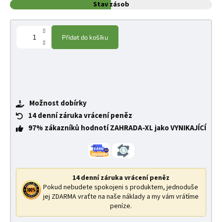
Stav zásob
Přidat do košíku
Možnost dobírky
14 denní záruka vrácení peněz
97% zákazníků hodnotí ZAHRADA-XL jako VYNIKAJÍCÍ
14 denní záruka vrácení peněz
Pokud nebudete spokojeni s produktem, jednoduše
jej ZDARMA vraťte na naše náklady a my vám vrátíme
peníze.