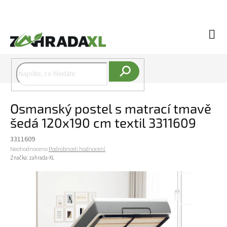
Přejít na obsah
Náku
Hledat
Osmanský postel s matrací tmavě
šedá 120x190 cm textil 3311609
3311609
Průměrné hodnocení produktu je 0,0 z 5 hvězdiček.
Neohodnoceno
Podrobnosti hodnocení
Značka:
zahrada-XL