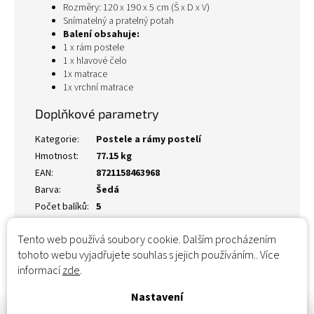
Rozměry: 120 x 190 x 5 cm (Š x D x V)
Snímatelný a pratelný potah
Balení obsahuje:
1 x rám postele
1 x hlavové čelo
1x matrace
1x vrchní matrace
Doplňkové parametry
Kategorie
:
Postele a rámy postelí
Hmotnost
:
77.15 kg
EAN
:
8721158463968
Barva
:
Šedá
Počet balíků
:
5
Tento web používá soubory cookie. Dalším procházením
tohoto webu vyjadřujete souhlas s jejich používáním.. Více
informací
zde
.
Nastavení