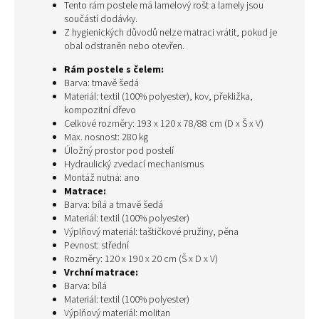
Tento rám postele má lamelový rošt a lamely jsou
součástí dodávky.
Z hygienických důvodů nelze matraci vrátit, pokud je
obal odstraněn nebo otevřen.
Rám postele s čelem:
Barva: tmavě šedá
Materiál: textil (100% polyester), kov, překližka,
kompozitní dřevo
Celkové rozměry: 193 x 120 x 78/88 cm (D x Š x V)
Max. nosnost: 280 kg
Úložný prostor pod postelí
Hydraulický zvedací mechanismus
Montáž nutná: ano
Matrace:
Barva: bílá a tmavě šedá
Materiál: textil (100% polyester)
Výplňový materiál: taštičkové pružiny, pěna
Pevnost: střední
Rozměry: 120 x 190 x 20 cm (Š x D x V)
Vrchní matrace:
Barva: bílá
Materiál: textil (100% polyester)
Výplňový materiál: molitan