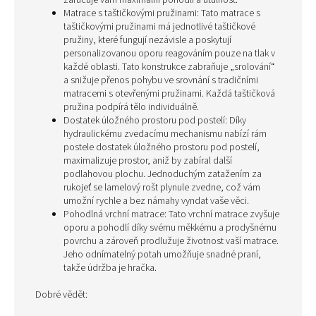
zaručuje vám maximální pohodlí a útulnost.
Matrace s taštičkovými pružinami: Tato matrace s
taštičkovými pružinami má jednotlivé taštičkové
pružiny, které fungují nezávisle a poskytují
personalizovanou oporu reagováním pouze na tlak v
každé oblasti. Tato konstrukce zabraňuje „srolování“
a snižuje přenos pohybu ve srovnání s tradičními
matracemi s otevřenými pružinami. Každá taštičková
pružina podpírá tělo individuálně.
Dostatek úložného prostoru pod postelí: Díky
hydraulickému zvedacímu mechanismu nabízí rám
postele dostatek úložného prostoru pod postelí,
maximalizuje prostor, aniž by zabíral další
podlahovou plochu. Jednoduchým zatažením za
rukojeť se lamelový rošt plynule zvedne, což vám
umožní rychle a bez námahy vyndat vaše věci.
Pohodlná vrchní matrace: Tato vrchní matrace zvyšuje
oporu a pohodlí díky svému měkkému a prodyšnému
povrchu a zároveň prodlužuje životnost vaší matrace.
Jeho odnímatelný potah umožňuje snadné praní,
takže údržba je hračka.
Dobré vědět: