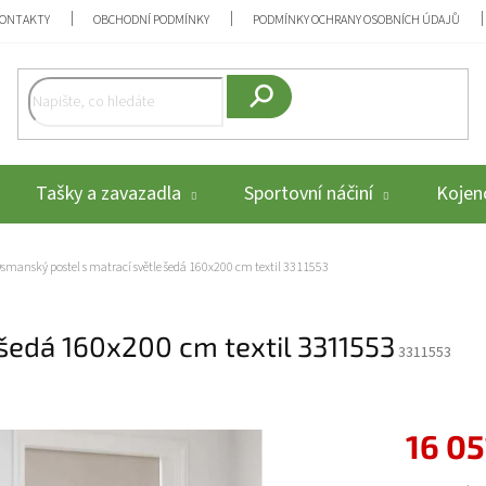
ONTAKTY
OBCHODNÍ PODMÍNKY
PODMÍNKY OCHRANY OSOBNÍCH ÚDAJŮ
Hledat
Tašky a zavazadla
Sportovní náčiní
Kojenc
smanský postel s matrací světle šedá 160x200 cm textil 3311553
šedá 160x200 cm textil 3311553
3311553
16 05
Měrná cena