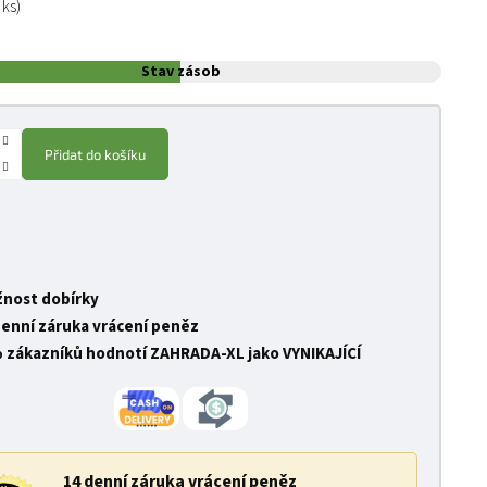
 ks)
Stav zásob
Přidat do košíku
nost dobírky
denní záruka vrácení peněz
 zákazníků hodnotí ZAHRADA-XL jako VYNIKAJÍCÍ
14 denní záruka vrácení peněz