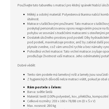
Používejte tuto taburetku s matrací pro klidný spánek! Nabízí úlož
Měkký a odolný materiál: Polyesterová tkanina nabízí komb
útulnost.
Matrace s taštičkovými pružinami: Tato matrace s taštičkový
poskytují personalizovanou oporu reagováním pouze na tlak
pohybu ve srovnání s tradičními matracemi s otevřenými pr
Dostatek úložného prostoru pod postelí: Díky hydraulick
pod postelí, maximalizuje prostor, aniž by zabíral další 
plynule zvedne, což vám umožní rychle a bez námahy vynda
Pohodlná vrchní matrace: Tato vrchní matrace zvyšuje op
prodlužuje životnost vaší matrace. Jeho odnímatelný pota
Dobré vědět:
Tento rám postele má lamelový rošt a lamely jsou součástí
Z hygienických důvodů nelze matraci vrátit, pokud je obal
Rám postele s čelem:
Barva: světle šedá
Materiál: textil (100% polyester), kov, překližka, kompozitní
Celkové rozměry: 203 x 160 x 78/88 cm (D x Š x V)
Max. nosnost: 280 kg