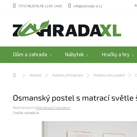
Přejít na obsah
K
737374629 Po-Pá 11:00-14:00
info@zahrada-xl.cz
Dům a zahrada
Nábytek
Hračky a hry
Domů
Nábytek
Postele a příslušenství
Postele a rámy postelí
O
Osmanský postel s matrací světle 
Průměrné hodnocení produktu je 0,0 z 5 hvězdiček.
Neohodnoceno
Podrobnosti hodnocení
Značka:
zahrada-XL