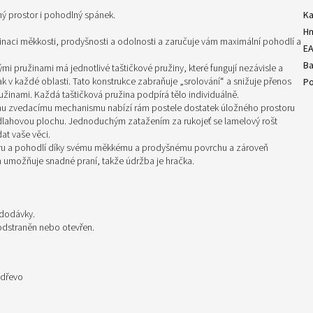
ný prostor i pohodlný spánek.
Ka
H
inaci měkkosti, prodyšnosti a odolnosti a zaručuje vám maximální pohodlí a
E
Ba
mi pružinami má jednotlivé taštičkové pružiny, které fungují nezávisle a
 v každé oblasti. Tato konstrukce zabraňuje „srolování“ a snižuje přenos
Po
užinami. Každá taštičková pružina podpírá tělo individuálně.
ému zvedacímu mechanismu nabízí rám postele dostatek úložného prostoru
podlahovou plochu. Jednoduchým zatažením za rukojeť se lamelový rošt
t vaše věci.
oru a pohodlí díky svému měkkému a prodyšnému povrchu a zároveň
h umožňuje snadné praní, takže údržba je hračka.
 dodávky.
 odstraněn nebo otevřen.
 dřevo