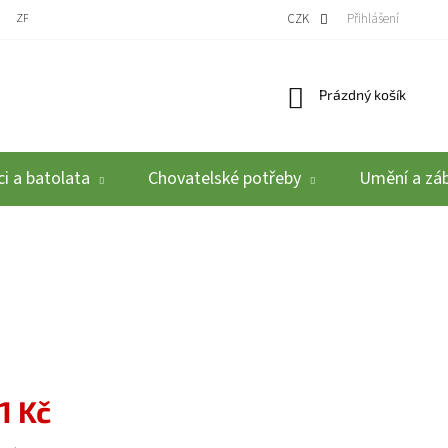
ZPĚTNÝ ODBĚR VYSLOUŽILÝCH ELEKTROZAŘÍZENÍ / BATERIÍ
CZK
REKLAMACE A VRÁCEN
Přihlášení
Nákupní košík
Prázdný košík
i a batolata
Chovatelské potřeby
Umění a zá
1 Kč
: