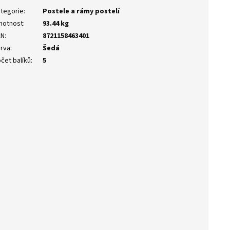
tegorie
:
Postele a rámy postelí
motnost
:
93.44 kg
AN
:
8721158463401
rva
:
Šedá
čet balíků
:
5