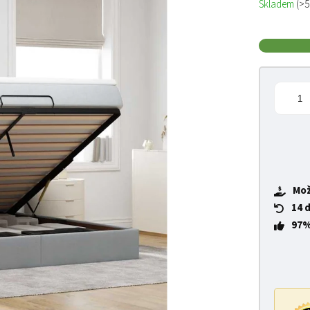
Skladem
(>5
Mož
14 
97%