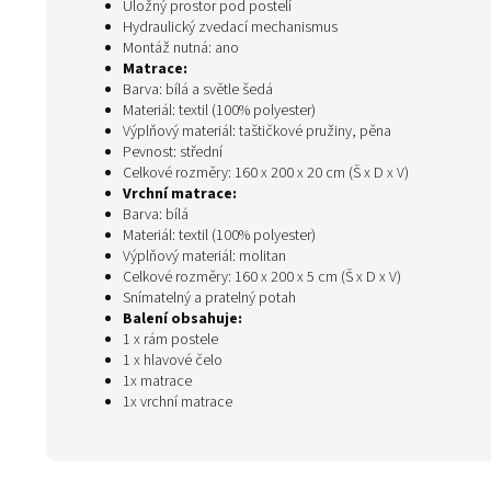
Úložný prostor pod postelí
Hydraulický zvedací mechanismus
Montáž nutná: ano
Matrace:
Barva: bílá a světle šedá
Materiál: textil (100% polyester)
Výplňový materiál: taštičkové pružiny, pěna
Pevnost: střední
Celkové rozměry: 160 x 200 x 20 cm (Š x D x V)
Vrchní matrace:
Barva: bílá
Materiál: textil (100% polyester)
Výplňový materiál: molitan
Celkové rozměry: 160 x 200 x 5 cm (Š x D x V)
Snímatelný a pratelný potah
Balení obsahuje:
1 x rám postele
1 x hlavové čelo
1x matrace
1x vrchní matrace