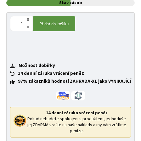
Stav zásob
Přidat do košíku
Možnost dobírky
14 denní záruka vrácení peněz
97% zákazníků hodnotí ZAHRADA-XL jako VYNIKAJÍCÍ
14 denní záruka vrácení peněz
Pokud nebudete spokojeni s produktem, jednoduše
jej ZDARMA vraťte na naše náklady a my vám vrátíme
peníze.