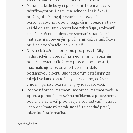
zaručuje vám maximální pohodlí a útulnost.
Matrace s taštičkovými pružinami: Tato matrace s
taštičkovými pružinami má jednotlivé taštičkové
pružiny, které fungují nezávisle a poskytují
personalizovanou oporu reagováním pouze na tlak v
každé oblasti. Tato konstrukce zabraňuje „srolování“
a snižuje přenos pohybu ve srovnání s tradičními
matracemi s otevřenými pružinami. Každá taštičková
pružina podpírá tělo individuálně.
Dostatek úložného prostoru pod postelí: Díky
hydraulickému zvedacímu mechanismu nabízí rám
postele dostatek úložného prostoru pod postelí,
maximalizuje prostor, aniž by zabíral další
podlahovou plochu. Jednoduchým zatažením za
rukojeť se lamelový rošt plynule zvedne, což vám
umožní rychle a bez námahy vyndat vaše věci.
Pohodlná vrchní matrace: Tato vrchní matrace zvyšuje
oporu a pohodlí díky svému měkkému a prodyšnému
povrchu a zároveň prodlužuje životnost vaší matrace.
Jeho odnímatelný potah umožňuje snadné praní,
takže údržba je hračka.
Dobré vědět: