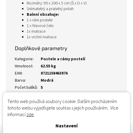
Rozměry: 90 x 200 x 5 cm (Š x D x V)
Snímatelný a pratelný potah
Balení obsahuje:
1 x rám postele
1 x hlavové čelo
1x matrace
1x vrchní matrace
Doplňkové parametry
Kategorie
:
Postele a rámy postelí
Hmotnost
:
62.55 kg
EAN
:
8721158463876
Barva
:
Modrá
Počet balíků
:
5
Tento web používá soubory cookie. Dalším procházením
tohoto webu vyjadřujete souhlas s jejich používáním.. Více
informací
zde
.
Nastavení