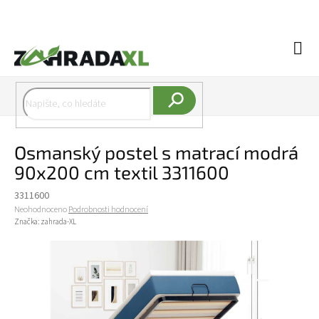
Přejít na obsah
Náku
Hledat
Osmanský postel s matrací modrá
90x200 cm textil 3311600
3311600
Průměrné hodnocení produktu je 0,0 z 5 hvězdiček.
Neohodnoceno
Podrobnosti hodnocení
Značka:
zahrada-XL