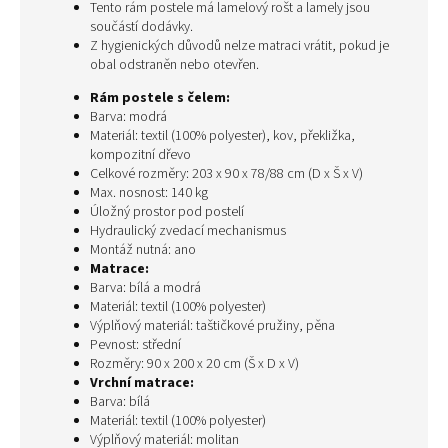
Tento rám postele má lamelový rošt a lamely jsou
součástí dodávky.
Z hygienických důvodů nelze matraci vrátit, pokud je
obal odstraněn nebo otevřen.
Rám postele s čelem:
Barva: modrá
Materiál: textil (100% polyester), kov, překližka,
kompozitní dřevo
Celkové rozměry: 203 x 90 x 78/88 cm (D x Š x V)
Max. nosnost: 140 kg
Úložný prostor pod postelí
Hydraulický zvedací mechanismus
Montáž nutná: ano
Matrace:
Barva: bílá a modrá
Materiál: textil (100% polyester)
Výplňový materiál: taštičkové pružiny, pěna
Pevnost: střední
Rozměry: 90 x 200 x 20 cm (Š x D x V)
Vrchní matrace:
Barva: bílá
Materiál: textil (100% polyester)
Výplňový materiál: molitan