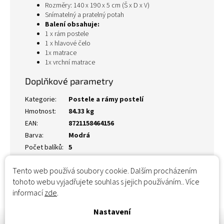
Rozměry: 140 x 190 x 5 cm (Š x D x V)
Snímatelný a pratelný potah
Balení obsahuje:
1 x rám postele
1 x hlavové čelo
1x matrace
1x vrchní matrace
Doplňkové parametry
Kategorie
:
Postele a rámy postelí
Hmotnost
:
84.33 kg
EAN
:
8721158464156
Barva
:
Modrá
Počet balíků
:
5
Tento web používá soubory cookie. Dalším procházením
tohoto webu vyjadřujete souhlas s jejich používáním.. Více
informací
zde
.
Nastavení