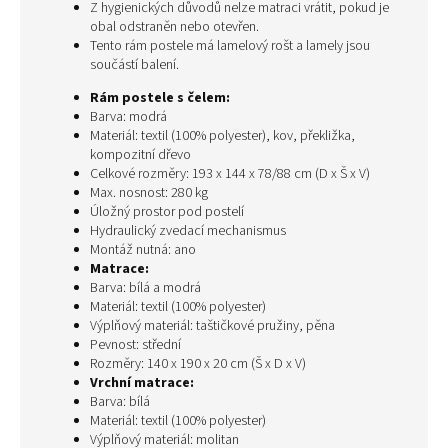
Z hygienických důvodů nelze matraci vrátit, pokud je
obal odstraněn nebo otevřen.
Tento rám postele má lamelový rošt a lamely jsou
součástí balení.
Rám postele s čelem:
Barva: modrá
Materiál: textil (100% polyester), kov, překližka,
kompozitní dřevo
Celkové rozměry: 193 x 144 x 78/88 cm (D x Š x V)
Max. nosnost: 280 kg
Úložný prostor pod postelí
Hydraulický zvedací mechanismus
Montáž nutná: ano
Matrace:
Barva: bílá a modrá
Materiál: textil (100% polyester)
Výplňový materiál: taštičkové pružiny, pěna
Pevnost: střední
Rozměry: 140 x 190 x 20 cm (Š x D x V)
Vrchní matrace:
Barva: bílá
Materiál: textil (100% polyester)
Výplňový materiál: molitan