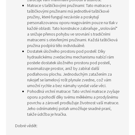
zaručuje vám maximální pohodlí a útulnost.
Matrace s taštičkovými pružinami: Tato matrace s
taštičkovými pružinami má jednotlivé taštičkové
pružiny, které fungují nezávisle a poskytují
personalizovanou oporu reagováním pouze na tlak v
každé oblasti. Tato konstrukce zabraňuje „srolování“
a snižuje přenos pohybu ve srovnání s tradičními
matracemi s otevřenými pružinami. Každá taštičková
pružina podpírá tělo individuálně.
Dostatek úložného prostoru pod postelí: Díky
hydraulickému zvedacímu mechanismu nabízí rám
postele dostatek úložného prostoru pod postelí,
maximalizuje prostor, aniž by zabíral další
podlahovou plochu. Jednoduchým zatažením za
rukojeť se lamelový rošt plynule zvedne, což vám
umožní rychle a bez námahy vyndat vaše věci.
Pohodlná vrchní matrace: Tato vrchní matrace zvyšuje
oporu a pohodlí díky svému měkkému a prodyšnému
povrchu a zároveň prodlužuje životnost vaší matrace.
Jeho odnímatelný potah umožňuje snadné praní,
takže údržba je hračka.
Dobré vědět: