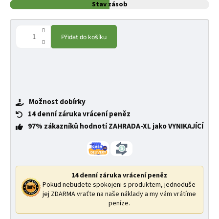
Stav zásob
Přidat do košíku
Možnost dobírky
14 denní záruka vrácení peněz
97% zákazníků hodnotí ZAHRADA-XL jako VYNIKAJÍCÍ
14 denní záruka vrácení peněz
Pokud nebudete spokojeni s produktem, jednoduše
jej ZDARMA vraťte na naše náklady a my vám vrátíme
peníze.