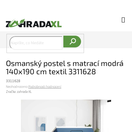
Přejít na obsah
Náku
Hledat
Osmanský postel s matrací modrá
140x190 cm textil 3311628
3311628
Průměrné hodnocení produktu je 0,0 z 5 hvězdiček.
Neohodnoceno
Podrobnosti hodnocení
Značka:
zahrada-XL