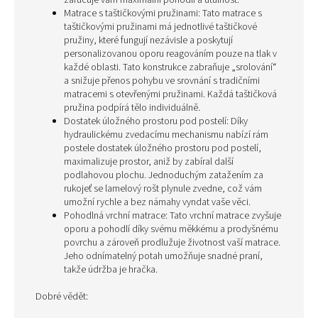
zaručuje vám maximální pohodlí a útulnost.
Matrace s taštičkovými pružinami: Tato matrace s
taštičkovými pružinami má jednotlivé taštičkové
pružiny, které fungují nezávisle a poskytují
personalizovanou oporu reagováním pouze na tlak v
každé oblasti. Tato konstrukce zabraňuje „srolování“
a snižuje přenos pohybu ve srovnání s tradičními
matracemi s otevřenými pružinami. Každá taštičková
pružina podpírá tělo individuálně.
Dostatek úložného prostoru pod postelí: Díky
hydraulickému zvedacímu mechanismu nabízí rám
postele dostatek úložného prostoru pod postelí,
maximalizuje prostor, aniž by zabíral další
podlahovou plochu. Jednoduchým zatažením za
rukojeť se lamelový rošt plynule zvedne, což vám
umožní rychle a bez námahy vyndat vaše věci.
Pohodlná vrchní matrace: Tato vrchní matrace zvyšuje
oporu a pohodlí díky svému měkkému a prodyšnému
povrchu a zároveň prodlužuje životnost vaší matrace.
Jeho odnímatelný potah umožňuje snadné praní,
takže údržba je hračka.
Dobré vědět: