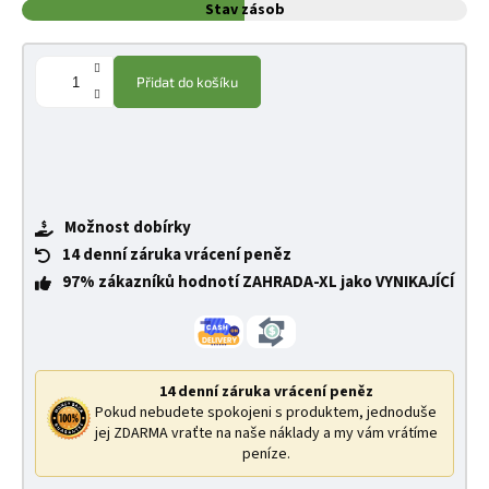
Stav zásob
Přidat do košíku
Možnost dobírky
14 denní záruka vrácení peněz
97% zákazníků hodnotí ZAHRADA-XL jako VYNIKAJÍCÍ
14 denní záruka vrácení peněz
Pokud nebudete spokojeni s produktem, jednoduše
jej ZDARMA vraťte na naše náklady a my vám vrátíme
peníze.