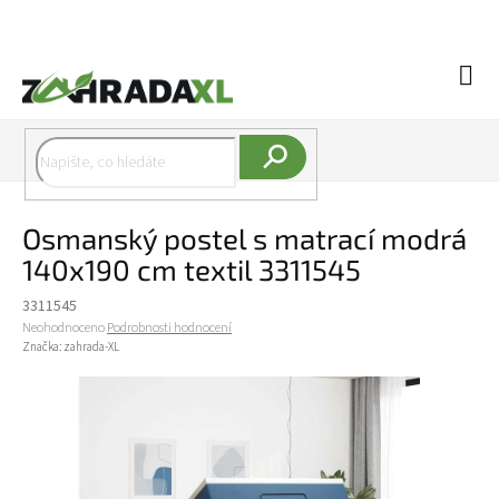
Přejít na obsah
Náku
Hledat
Osmanský postel s matrací modrá
140x190 cm textil 3311545
3311545
Průměrné hodnocení produktu je 0,0 z 5 hvězdiček.
Neohodnoceno
Podrobnosti hodnocení
Značka:
zahrada-XL