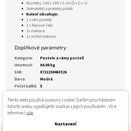
Rozměry: 140 x 190 x 5 cm (Š x D x V)
Snímatelný a pratelný potah
Balení obsahuje:
1 x rám postele
1 x hlavové čelo
1x matrace
1x vrchní matrace
Doplňkové parametry
Kategorie
:
Postele a rámy postelí
Hmotnost
:
84.88 kg
EAN
:
8721158463326
Barva
:
Modrá
Počet balíků
:
5
Tento web používá soubory cookie. Dalším procházením
tohoto webu vyjadřujete souhlas s jejich používáním.. Více
informací
zde
.
Nastavení