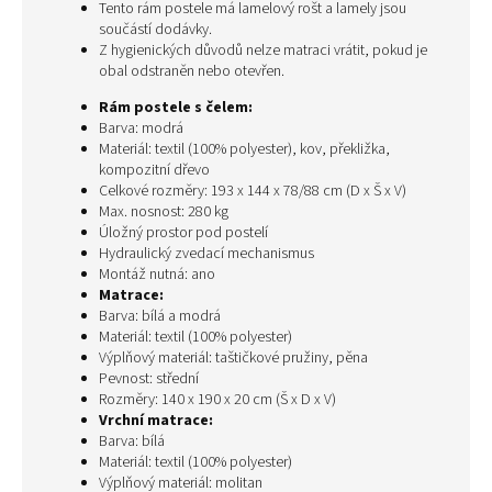
Tento rám postele má lamelový rošt a lamely jsou
součástí dodávky.
Z hygienických důvodů nelze matraci vrátit, pokud je
obal odstraněn nebo otevřen.
Rám postele s čelem:
Barva: modrá
Materiál: textil (100% polyester), kov, překližka,
kompozitní dřevo
Celkové rozměry: 193 x 144 x 78/88 cm (D x Š x V)
Max. nosnost: 280 kg
Úložný prostor pod postelí
Hydraulický zvedací mechanismus
Montáž nutná: ano
Matrace:
Barva: bílá a modrá
Materiál: textil (100% polyester)
Výplňový materiál: taštičkové pružiny, pěna
Pevnost: střední
Rozměry: 140 x 190 x 20 cm (Š x D x V)
Vrchní matrace:
Barva: bílá
Materiál: textil (100% polyester)
Výplňový materiál: molitan