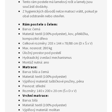
Tento rám postele má lamelový rošt a lamely jsou
součástí dodávky.
Z hygienických důvodů nelze matraci vrátit, pokud je
obal odstraněn nebo otevřen.
Rám postele s čelem:
Barva: černá
Materiál: textil (100% polyester), kov, překližka,
kompozitní dřevo
Celkové rozměry: 203 x 144 x 78/88 cm (D x Š x V)
Max. nosnost: 280 kg
Úložný prostor pod postelí
Hydraulický zvedací mechanismus
Montáž nutná: ano
Matrace:
Barva: bílá a černá
Materiál: textil (100% polyester)
Výplňový materiál: taštičkové pružiny, pěna
Pevnost: střední
Rozměry: 140 x 200 x 20 cm (Š x D x V)
Vrchní matrace:
Barva: bílá
Materiál: textil (100% polyester)
Výplňový materiál: molitan