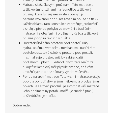
zaručuje vám maximální pohodlí a útulnost.
Matrace s taštičkovými pružinami: Tato matrace s
taštičkovými pružinami má jednotlivé taštičkové
pružiny, které fungují nezávisle a poskytují
personalizovanou oporu reagováním pouze na tlak v
každé oblasti. Tato konstrukce zabraňuje „srolování“
a snižuje přenos pohybu ve srovnání s tradičními
matracemi s otevřenými pružinami. Každá taštičková
pružina podpírá tělo individuálně.
Dostatek úložného prostoru pod postelí: Díky
hydraulickému zvedacímu mechanismu nabízí rám
postele dostatek úložného prostoru pod postelí,
maximalizuje prostor, aniž by zabíral další
podlahovou plochu. Jednoduchým zatažením za
rukojeť se lamelový rošt plynule zvedne, což vám
umožní rychle a bez námahy vyndat vaše věci.
Pohodlná vrchní matrace: Tato vrchní matrace zvyšuje
oporu a pohodlí díky svému měkkému a prodyšnému
povrchu a zároveň prodlužuje životnost vaší matrace.
Jeho odnímatelný potah umožňuje snadné praní,
takže údržba je hračka.
Dobré vědět: