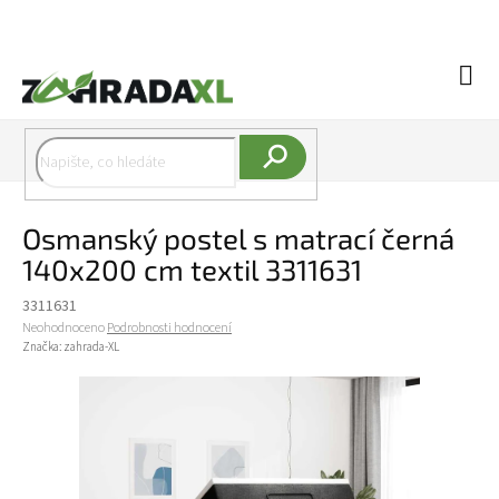
Přejít na obsah
Náku
Hledat
Osmanský postel s matrací černá
140x200 cm textil 3311631
3311631
Průměrné hodnocení produktu je 0,0 z 5 hvězdiček.
Neohodnoceno
Podrobnosti hodnocení
Značka:
zahrada-XL