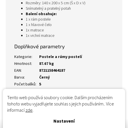
Rozměry: 140 x 200 x 5 cm (Š x D x V)
Snímatelný a pratelný potah
Balení obsahuje:
1 x rám postele
1 x hlavové čelo
1x matrace
1x vrchní matrace
Doplňkové parametry
Kategorie
:
Postele a rámy postelí
Hmotnost
:
87.67 kg
EAN
:
8721158464187
Barva
:
Černý
Počet balíků
:
5
Tento web používá soubory cookie. Dalším procházením
tohoto webu vyjadřujete souhlas s jejich používáním.. Více
informací
zde
.
Nastavení