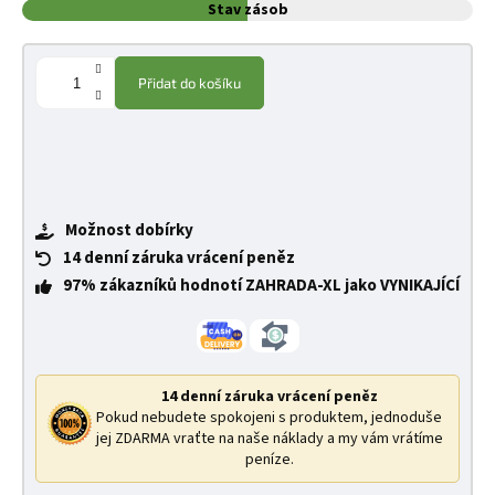
Stav zásob
Přidat do košíku
Možnost dobírky
14 denní záruka vrácení peněz
97% zákazníků hodnotí ZAHRADA-XL jako VYNIKAJÍCÍ
14 denní záruka vrácení peněz
Pokud nebudete spokojeni s produktem, jednoduše
jej ZDARMA vraťte na naše náklady a my vám vrátíme
peníze.