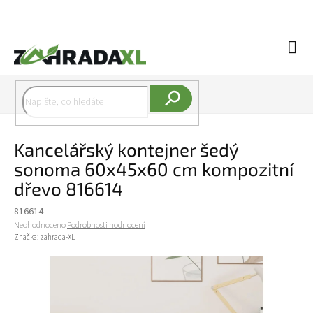
Přejít na obsah
Náku
Hledat
Kancelářský kontejner šedý
sonoma 60x45x60 cm kompozitní
dřevo 816614
816614
Průměrné hodnocení produktu je 0,0 z 5 hvězdiček.
Neohodnoceno
Podrobnosti hodnocení
Značka:
zahrada-XL