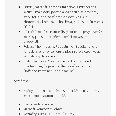
Odolný materiál: Kompozitní dřevo je mimořádně
kvalitní, má hladký povrch a vyznačuje se pevností,
stabilitou a odolností proti vlhkosti. Vozík je
zhotovený z kompozitního dřeva, což usnadňuje jeho
čištění.
Užitečná kolečka: Kancelářský kontejner je vybavený 4
kolečky pro snadné přemisťování po vašem
pracovišti.
Robustní horní deska: Robustní horní deska tohoto
kancelářského kontejneru je ideální pro uložení vašich
kancelářských potřeb.
Praktická dvířka: Chraňte své nezbytnosti před
prachem tím, že je schováte za dvířka tohoto
úložného kontejneru pod psací stůl.
Poznámka:
Každý produkt je dodáván s montážním návodem v
krabici pro snadnou montáž.
Barva: šedá sonoma
Materiál: kompozitní dřevo
Rozměry: 60 x 45 x 60 cm (Š x H x V)