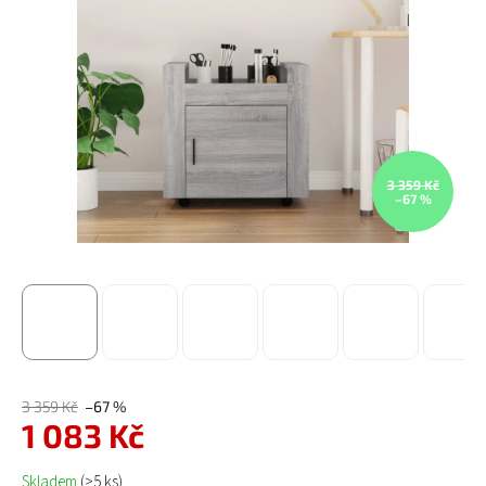
3 359 Kč
–67 %
3 359 Kč
–67 %
1 083 Kč
Měrná cena:
Skladem
(>5 ks)