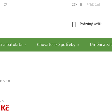
ZPĚTNÝ ODBĚR VYSLOUŽILÝCH ELEKTROZAŘÍZENÍ / BATERIÍ
CZK
REKLAMACE A VRÁCEN
Přihlášení
Nákupní košík
Prázdný košík
i a batolata
Chovatelské potřeby
Umění a zá
816610
5 %
 Kč