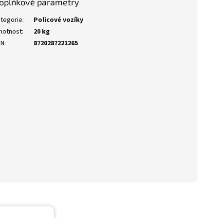
oplňkové parametry
tegorie
:
Policové vozíky
motnost
:
20 kg
AN
:
8720287221265