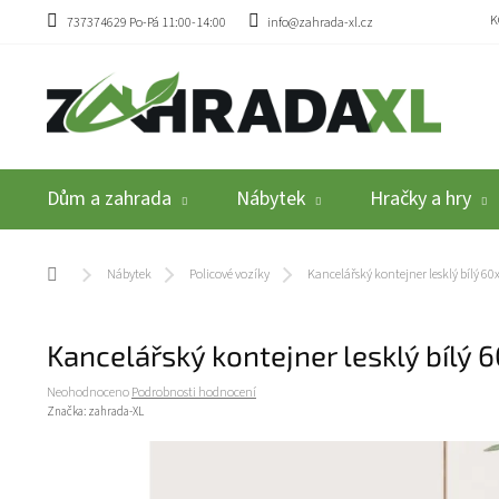
Přejít na obsah
K
737374629 Po-Pá 11:00-14:00
info@zahrada-xl.cz
Dům a zahrada
Nábytek
Hračky a hry
Domů
Nábytek
Policové vozíky
Kancelářský kontejner lesklý bílý 
Kancelářský kontejner lesklý bílý
Průměrné hodnocení produktu je 0,0 z 5 hvězdiček.
Neohodnoceno
Podrobnosti hodnocení
Značka:
zahrada-XL