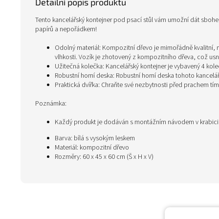
Detailní popis produktu
Tento kancelářský kontejner pod psací stůl vám umožní dát sbo
papírů a nepořádkem!
Odolný materiál: Kompozitní dřevo je mimořádně kvalitní, m
vlhkosti. Vozík je zhotovený z kompozitního dřeva, což usn
Užitečná kolečka: Kancelářský kontejner je vybavený 4 kol
Robustní horní deska: Robustní horní deska tohoto kancelář
Praktická dvířka: Chraňte své nezbytnosti před prachem tím
Poznámka:
Každý produkt je dodáván s montážním návodem v krabic
Barva: bílá s vysokým leskem
Materiál: kompozitní dřevo
Rozměry: 60 x 45 x 60 cm (Š x H x V)