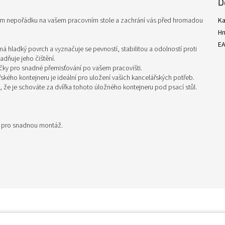
D
hem nepořádku na vašem pracovním stole a zachrání vás před hromadou
Ka
H
E
á hladký povrch a vyznačuje se pevností, stabilitou a odolností proti
adňuje jeho čištění.
ečky pro snadné přemisťování po vašem pracovišti.
ského kontejneru je ideální pro uložení vašich kancelářských potřeb.
, že je schováte za dvířka tohoto úložného kontejneru pod psací stůl.
i pro snadnou montáž.