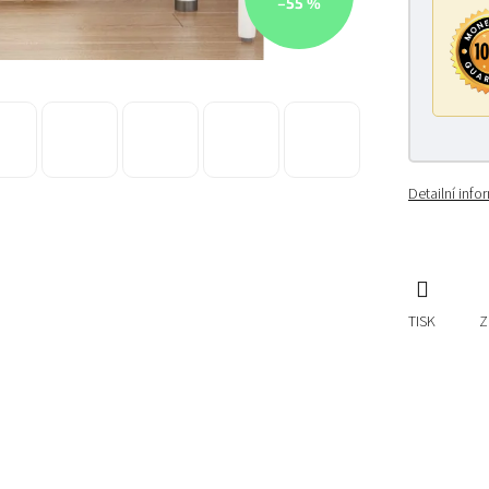
–55 %
Detailní inf
TISK
Z