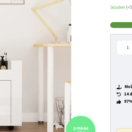
Měrná cena
Skladem
(>5
Mož
14 
97%
2 719 Kč