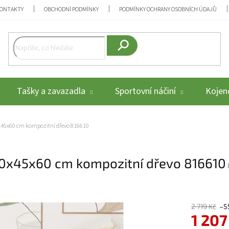
ONTAKTY
OBCHODNÍ PODMÍNKY
PODMÍNKY OCHRANY OSOBNÍCH ÚDAJŮ
Hledat
Tašky a zavazadla
Sportovní náčiní
Kojenc
60x45x60 cm kompozitní dřevo 816610
 60x45x60 cm kompozitní dřevo 816610
2 719 Kč
–5
1 207