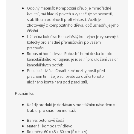
Odolný materiál: Kompozitní dřevo je mimořádně
kvalitní, má hladký povrch a vyznačuje se pevností,
stabilitou a odolností proti vlhkosti. Vozík je
zhotovený z kompozitního dřeva, což usnadňuje jeho
čištění.
Užitečná kolečka: Kancelářský kontejner je vybavený 4
kolečky pro snadné přemisťování po vašem
pracovišti.
Robustní horní deska: Robustní horní deska tohoto
kancelářského kontejneru je ideální pro uložení vašich
kancelářských potřeb.
Praktická dvířka: Chraňte své nezbytnosti před
prachem tím, že je schováte za dvířka tohoto
úložného kontejneru pod psací stůl.
Poznámka:
Každý produkt je dodáván s montážním návodem v
krabici pro snadnou montáž.
Barva: betonově šedá
Materiál: kompozitní dřevo
Rozměry: 60 x 45 x 60 cm (Š x H x V)