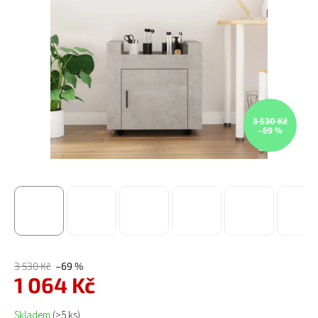
3 530 Kč
–69 %
3 530 Kč
–69 %
1 064 Kč
Měrná cena:
Skladem
(>5 ks)