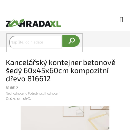
Přejít na obsah
Náku
Hledat
Kancelářský kontejner betonově
šedý 60x45x60cm kompozitní
dřevo 816612
816612
Průměrné hodnocení produktu je 0,0 z 5 hvězdiček.
Neohodnoceno
Podrobnosti hodnocení
Značka:
zahrada-XL