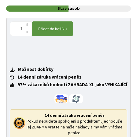
Stav zásob
Přidat do košíku
Možnost dobírky
14 denní záruka vrácení peněz
97% zákazníků hodnotí ZAHRADA-XL jako VYNIKAJÍCÍ
14 denní záruka vrácení peněz
Pokud nebudete spokojeni s produktem, jednoduše
jej ZDARMA vraťte na naše náklady a my vám vrátíme
peníze.