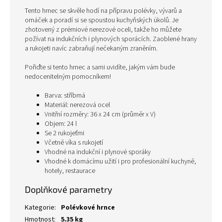
Tento hrnec se skvěle hodí na přípravu polévky, vývarů a
omáček a poradí si se spoustou kuchyňských úkolů. Je
zhotovený z prémiové nerezové oceli, takže ho můžete
požívat na indukčních i plynových sporácích. Zaoblené hrany
a rukojeti navíc zabraňují nečekaným zraněním.
Pořiďte si tento hrnec a sami uvidíte, jakým vám bude
nedocenitelným pomocníkem!
Barva: stříbrná
Materiál: nerezová ocel
Vnitřní rozměry: 36 x 24 cm (průměr x V)
Objem: 24 l
Se 2 rukojeťmi
Včetně víka s rukojetí
Vhodné na indukční i plynové sporáky
Vhodné k domácímu užití i pro profesionální kuchyně,
hotely, restaurace
Doplňkové parametry
Kategorie
:
Polévkové hrnce
Hmotnost
:
5.35 kg