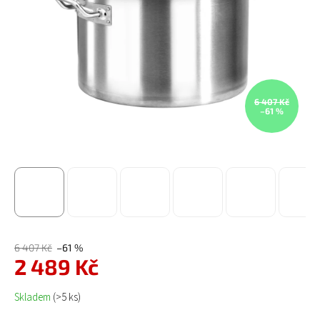
6 407 Kč
–61 %
6 407 Kč
–61 %
2 489 Kč
Měrná cena:
Skladem
(>5 ks)