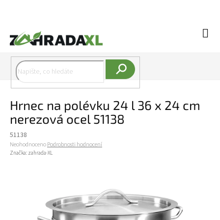
Přejít na obsah
Náku
Hledat
Hrnec na polévku 24 l 36 x 24 cm
nerezová ocel 51138
51138
Průměrné hodnocení produktu je 0,0 z 5 hvězdiček.
Neohodnoceno
Podrobnosti hodnocení
Značka:
zahrada-XL