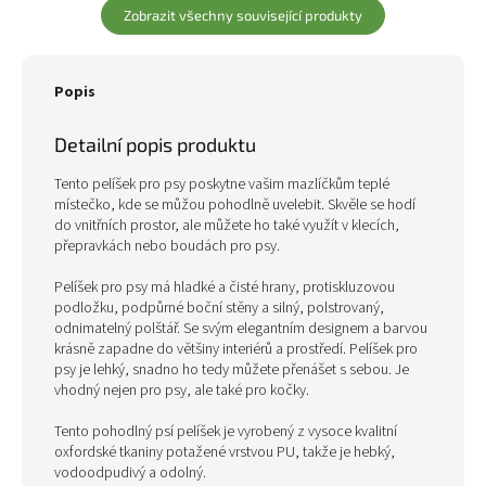
Zobrazit všechny související produkty
Popis
Detailní popis produktu
Tento pelíšek pro psy poskytne vašim mazlíčkům teplé
místečko, kde se můžou pohodlně uvelebit. Skvěle se hodí
do vnitřních prostor, ale můžete ho také využít v klecích,
přepravkách nebo boudách pro psy.
Pelíšek pro psy má hladké a čisté hrany, protiskluzovou
podložku, podpůrné boční stěny a silný, polstrovaný,
odnimatelný polštář. Se svým elegantním designem a barvou
krásně zapadne do většiny interiérů a prostředí. Pelíšek pro
psy je lehký, snadno ho tedy můžete přenášet s sebou. Je
vhodný nejen pro psy, ale také pro kočky.
Tento pohodlný psí pelíšek je vyrobený z vysoce kvalitní
oxfordské tkaniny potažené vrstvou PU, takže je hebký,
vodoodpudivý a odolný.