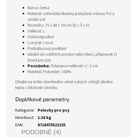
Barva: černá
Materiál: oxfordská tkanina potažená vrstvou PU a
umělá srst
Rozměry: 75 x 58 x 19 cm (D x Š x V)
Velikost: L
Vodoodpudivé
Lze prát v ruce
Protiskluzový podklad
Ideální do vnitřních prostor nebo klecí, přepravek či
boud pro psy
Poznámka:
Tolerance velikosti +/- 2 cm
Materiál: Polyester: 100%
Dbejte na riziko otevřeného ohně a jiných zdrojů silného
tepla v blízkosti výrobku.
Doplňkové parametry
Kategorie
:
Pelechy pro psy
Hmotnost
:
1.36 kg
EAN
:
8718475522225
PODOBNÉ (4)