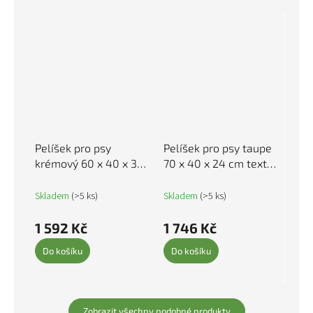
Pelíšek pro psy
Pelíšek pro psy taupe
krémový 60 x 40 x 30
70 x 40 x 24 cm textil
cm samet 171912
171949
Skladem
(>5 ks)
Skladem
(>5 ks)
1 592 Kč
1 746 Kč
Do košíku
Do košíku
Zobrazit všechny podobné produkty