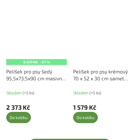
5 577 Kč
–57 %
Pelíšek pro psy šedý
Pelíšek pro psy krémový
95,5x73,5x90 cm masivní
70 x 52 x 30 cm samet
borovice 822384
171944
Skladem
(>5 ks)
Skladem
(>5 ks)
2 373 Kč
1 579 Kč
Do košíku
Do košíku