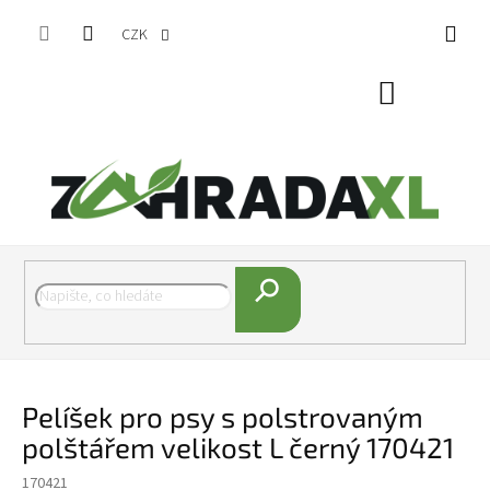
Přejít na obsah
CZK
Nákupní koš
Hledat
Pelíšek pro psy s polstrovaným
polštářem velikost L černý 170421
170421