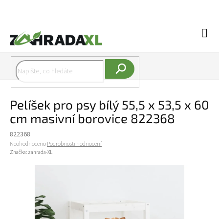
Přejít na obsah
Náku
Hledat
Pelíšek pro psy bílý 55,5 x 53,5 x 60
cm masivní borovice 822368
822368
Průměrné hodnocení produktu je 0,0 z 5 hvězdiček.
Neohodnoceno
Podrobnosti hodnocení
Značka:
zahrada-XL