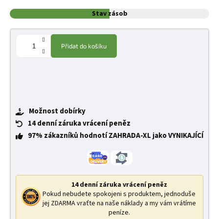
Stav zásob
Přidat do košíku
Možnost dobírky
14 denní záruka vrácení peněz
97% zákazníků hodnotí ZAHRADA-XL jako VYNIKAJÍCÍ
14 denní záruka vrácení peněz
Pokud nebudete spokojeni s produktem, jednoduše
jej ZDARMA vraťte na naše náklady a my vám vrátíme
peníze.