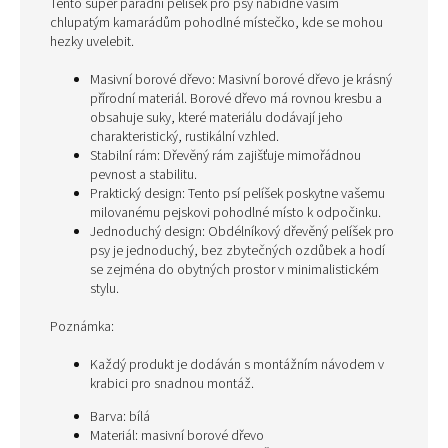
Tento super parádní pelíšek pro psy nabídne vašim
chlupatým kamarádům pohodlné místečko, kde se mohou
hezky uvelebit.
Masivní borové dřevo: Masivní borové dřevo je krásný
přírodní materiál. Borové dřevo má rovnou kresbu a
obsahuje suky, které materiálu dodávají jeho
charakteristický, rustikální vzhled.
Stabilní rám: Dřevěný rám zajišťuje mimořádnou
pevnost a stabilitu.
Praktický design: Tento psí pelíšek poskytne vašemu
milovanému pejskovi pohodlné místo k odpočinku.
Jednoduchý design: Obdélníkový dřevěný pelíšek pro
psy je jednoduchý, bez zbytečných ozdůbek a hodí
se zejména do obytných prostor v minimalistickém
stylu.
Poznámka:
Každý produkt je dodáván s montážním návodem v
krabici pro snadnou montáž.
Barva: bílá
Materiál: masivní borové dřevo