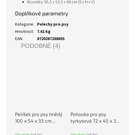
Rozměry: 55,5 x 53,5 x 60 cm (Š x H x V)
Doplňkové parametry
Kategorie
:
Pelechy pro psy
Hmotnost
:
7.61 kg
EAN
:
8720287208655
PODOBNÉ (4)
Pelíšek pro psy hnědý
Pohovka pro psy
100 x 54 x 33 cm
tyrkysová 72 x 45 x 30
samet 171986
cm plyš 171043