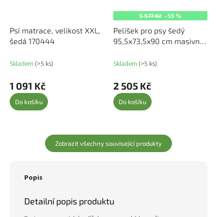
5 577 Kč
–55 %
Psí matrace, velikost XXL,
Pelíšek pro psy šedý
šedá 170444
95,5x73,5x90 cm masivní
borovice 822384
Skladem
(>5 ks)
Skladem
(>5 ks)
1 091 Kč
2 505 Kč
Do košíku
Do košíku
Zobrazit všechny související produkty
Popis
Detailní popis produktu