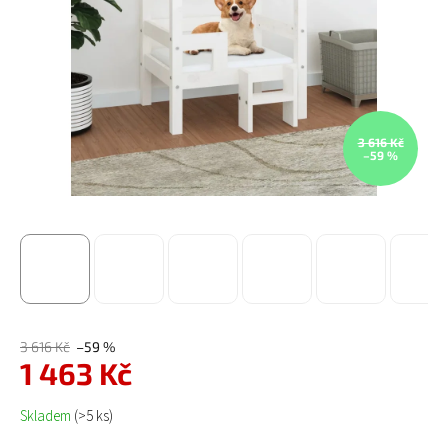
3 616 Kč
–59 %
3 616 Kč
–59 %
1 463 Kč
Měrná cena:
Skladem
(>5 ks)