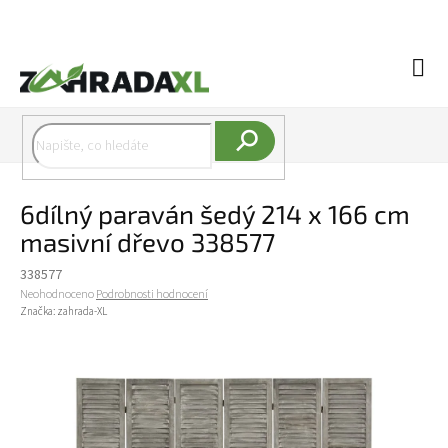
Přejít na obsah
Náku
Hledat
6dílný paraván šedý 214 x 166 cm
masivní dřevo 338577
338577
Průměrné hodnocení produktu je 0,0 z 5 hvězdiček.
Neohodnoceno
Podrobnosti hodnocení
Značka:
zahrada-XL