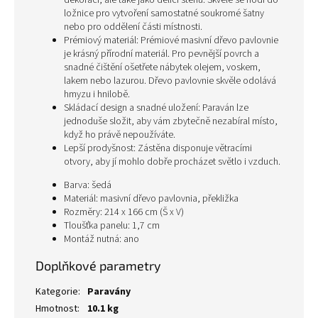
dekoraci, ale také jako dělicí stěnu. Skvěle se hodí do
ložnice pro vytvoření samostatné soukromé šatny
nebo pro oddělení části místnosti.
Prémiový materiál: Prémiové masivní dřevo pavlovnie
je krásný přírodní materiál. Pro pevnější povrch a
snadné čištění ošetřete nábytek olejem, voskem,
lakem nebo lazurou. Dřevo pavlovnie skvěle odolává
hmyzu i hnilobě.
Skládací design a snadné uložení: Paraván lze
jednoduše složit, aby vám zbytečně nezabíral místo,
když ho právě nepoužíváte.
Lepší prodyšnost: Zástěna disponuje větracími
otvory, aby jí mohlo dobře procházet světlo i vzduch.
Barva: šedá
Materiál: masivní dřevo pavlovnia, překližka
Rozměry: 214 x 166 cm (Š x V)
Tloušťka panelu: 1,7 cm
Montáž nutná: ano
Doplňkové parametry
Kategorie
:
Paravány
Hmotnost
:
10.1 kg