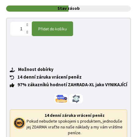
Stav zásob
Přidat do košíku
Možnost dobírky
14 denní záruka vrácení peněz
97% zákazníků hodnotí ZAHRADA-XL jako VYNIKAJÍCÍ
14 denní záruka vrácení peněz
Pokud nebudete spokojeni s produktem, jednoduše
jej ZDARMA vraťte na naše náklady a my vám vrátíme
peníze.