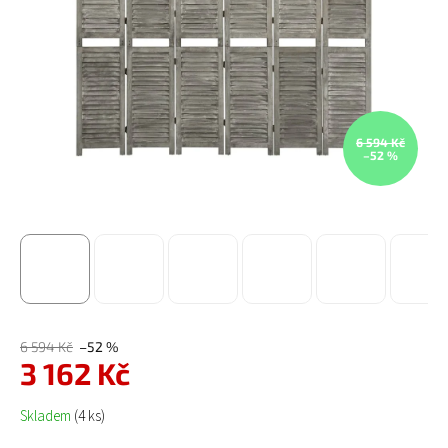
6 594 Kč
–52 %
6 594 Kč
–52 %
3 162 Kč
Měrná cena:
Skladem
(4 ks)