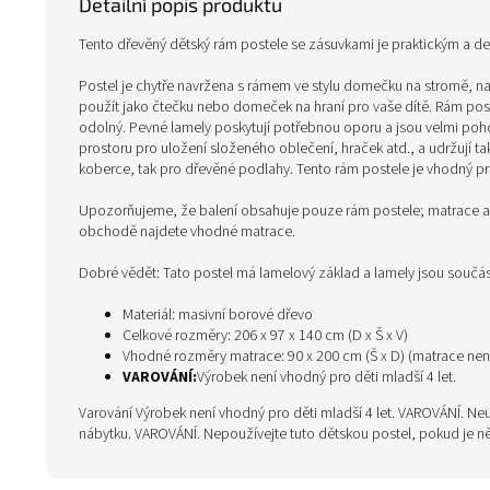
Detailní popis produktu
Tento dřevěný dětský rám postele se zásuvkami je praktickým a d
Postel je chytře navržena s rámem ve stylu domečku na stromě, na k
použít jako čtečku nebo domeček na hraní pro vaše dítě. Rám pos
odolný. Pevné lamely poskytují potřebnou oporu a jsou velmi poho
prostoru pro uložení složeného oblečení, hraček atd., a udržují ta
koberce, tak pro dřevěné podlahy. Tento rám postele je vhodný p
Upozorňujeme, že balení obsahuje pouze rám postele; matrace a 
obchodě najdete vhodné matrace.
Dobré vědět: Tato postel má lamelový základ a lamely jsou součást
Materiál: masivní borové dřevo
Celkové rozměry: 206 x 97 x 140 cm (D x Š x V)
Vhodné rozměry matrace: 90 x 200 cm (Š x D) (matrace není
VAROVÁNÍ:
Výrobek není vhodný pro děti mladší 4 let.
Varování Výrobek není vhodný pro děti mladší 4 let. VAROVÁNÍ. Neum
nábytku. VAROVÁNÍ. Nepoužívejte tuto dětskou postel, pokud je ně