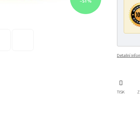
–51 %
Detailní inf
TISK
Z