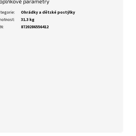
oplňkové parametry
tegorie
:
Ohrádky a dětské postýlky
motnost
:
31.3 kg
AN
:
8720286556412