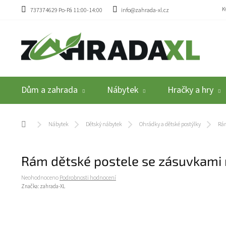
Přejít na obsah
K
737374629 Po-Pá 11:00-14:00
info@zahrada-xl.cz
Dům a zahrada
Nábytek
Hračky a hry
Domů
Nábytek
Dětský nábytek
Ohrádky a dětské postýlky
Rám
Rám dětské postele se zásuvkami 
Průměrné hodnocení produktu je 0,0 z 5 hvězdiček.
Neohodnoceno
Podrobnosti hodnocení
Značka:
zahrada-XL