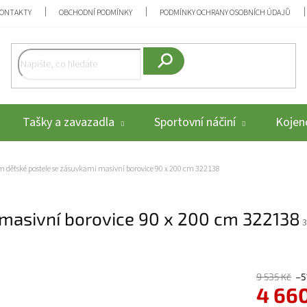
ONTAKTY
OBCHODNÍ PODMÍNKY
PODMÍNKY OCHRANY OSOBNÍCH ÚDAJŮ
Hledat
Tašky a zavazadla
Sportovní náčiní
Kojenc
 dětské postele se zásuvkami masivní borovice 90 x 200 cm 322138
masivní borovice 90 x 200 cm 322138
3
9 535 Kč
–5
4 66