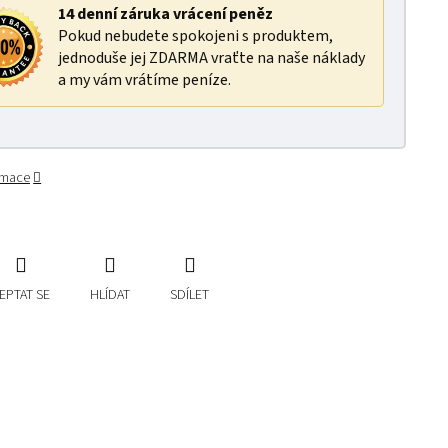
14 denní záruka vrácení peněz
Pokud nebudete spokojeni s produktem,
jednoduše jej ZDARMA vraťte na naše náklady
a my vám vrátíme peníze.
ormace
EPTAT SE
HLÍDAT
SDÍLET