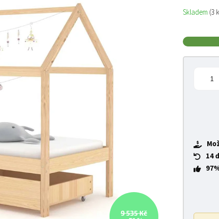
Měrná cena
Skladem
(3 
Mož
14 
97%
9 535 Kč