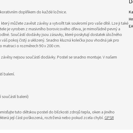
D
ekorativním doplňkem do každé ložnice.
Ka
H
terý můžete zavěsit závěsy a vytvořit tak soukromí pro vaše dítě. Lze ji také
E
tele je vyroben z masivního borovicového dřeva, je mimořádně pevný a
dlné. Součástí dodávky jsou zásuvky, které poskytují dostatek úložného
k váš pokoj čistý a uklizený. Snadno kluzná kolečka jsou vhodná jak pro
ro matraci o rozměrech 90 x 200 cm.
závěsy nejsou součástí dodávky. Postel se snadno montuje. V našem
í balení.
 součástí balení)
isťujte tuto dětskou postel do blízkosti zdrojů tepla, oken a jiného
která její část poškozená, roztržená nebo pokud zcela chybí.
GPSR