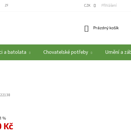
ZPĚTNÝ ODBĚR VYSLOUŽILÝCH ELEKTROZAŘÍZENÍ / BATERIÍ
CZK
REKLAMACE A VRÁCEN
Přihlášení
Nákupní košík
Prázdný košík
i a batolata
Chovatelské potřeby
Umění a zá
22138
1 %
0 Kč