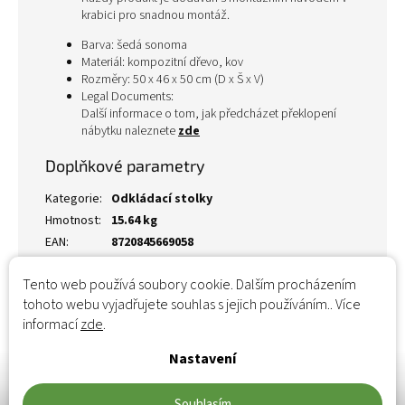
krabici pro snadnou montáž.
Barva: šedá sonoma
Materiál: kompozitní dřevo, kov
Rozměry: 50 x 46 x 50 cm (D x Š x V)
Legal Documents:
Další informace o tom, jak předcházet překlopení
nábytku naleznete
zde
Doplňkové parametry
Kategorie
:
Odkládací stolky
Hmotnost
:
15.64 kg
EAN
:
8720845669058
Tento web používá soubory cookie. Dalším procházením
tohoto webu vyjadřujete souhlas s jejich používáním.. Více
informací
zde
.
Nastavení
Souhlasím