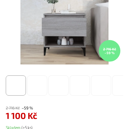
2 716 Kč
–59 %
2 716 Kč
–59 %
1 100 Kč
Měrná cena:
Skladem
(>5 ks)