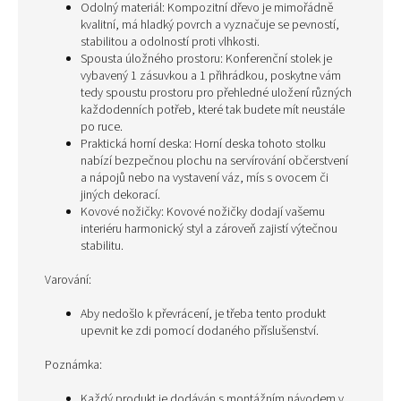
Odolný materiál: Kompozitní dřevo je mimořádně
kvalitní, má hladký povrch a vyznačuje se pevností,
stabilitou a odolností proti vlhkosti.
Spousta úložného prostoru: Konferenční stolek je
vybavený 1 zásuvkou a 1 přihrádkou, poskytne vám
tedy spoustu prostoru pro přehledné uložení různých
každodenních potřeb, které tak budete mít neustále
po ruce.
Praktická horní deska: Horní deska tohoto stolku
nabízí bezpečnou plochu na servírování občerstvení
a nápojů nebo na vystavení váz, mís s ovocem či
jiných dekorací.
Kovové nožičky: Kovové nožičky dodají vašemu
interiéru harmonický styl a zároveň zajistí výtečnou
stabilitu.
Varování:
Aby nedošlo k převrácení, je třeba tento produkt
upevnit ke zdi pomocí dodaného příslušenství.
Poznámka:
Každý produkt je dodáván s montážním návodem v