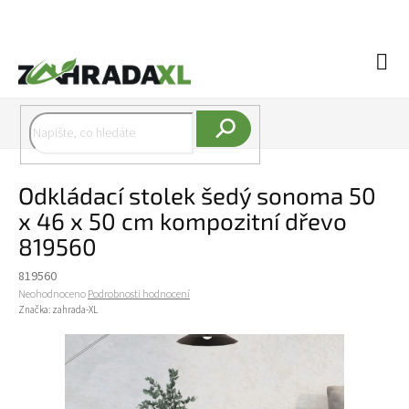
Přejít na obsah
Náku
Hledat
Odkládací stolek šedý sonoma 50
x 46 x 50 cm kompozitní dřevo
819560
819560
Průměrné hodnocení produktu je 0,0 z 5 hvězdiček.
Neohodnoceno
Podrobnosti hodnocení
Značka:
zahrada-XL