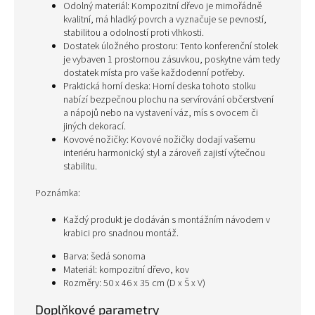
Odolný materiál: Kompozitní dřevo je mimořádně
kvalitní, má hladký povrch a vyznačuje se pevností,
stabilitou a odolností proti vlhkosti.
Dostatek úložného prostoru: Tento konferenční stolek
je vybaven 1 prostornou zásuvkou, poskytne vám tedy
dostatek místa pro vaše každodenní potřeby.
Praktická horní deska: Horní deska tohoto stolku
nabízí bezpečnou plochu na servírování občerstvení
a nápojů nebo na vystavení váz, mís s ovocem či
jiných dekorací.
Kovové nožičky: Kovové nožičky dodají vašemu
interiéru harmonický styl a zároveň zajistí výtečnou
stabilitu.
Poznámka:
Každý produkt je dodáván s montážním návodem v
krabici pro snadnou montáž.
Barva: šedá sonoma
Materiál: kompozitní dřevo, kov
Rozměry: 50 x 46 x 35 cm (D x Š x V)
Doplňkové parametry