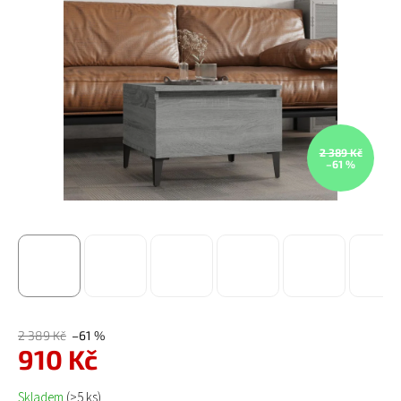
2 389 Kč
–61 %
2 389 Kč
–61 %
910 Kč
Měrná cena:
Skladem
(>5 ks)