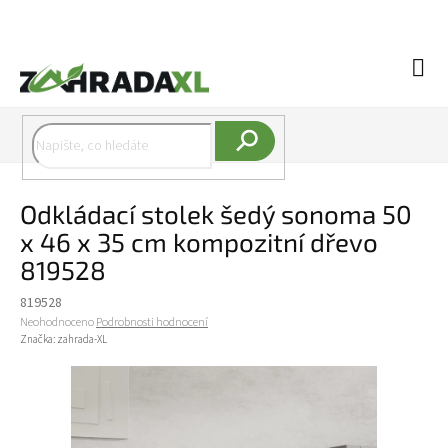
Přejít na obsah
Náku
Hledat
Odkládací stolek šedý sonoma 50
x 46 x 35 cm kompozitní dřevo
819528
819528
Průměrné hodnocení produktu je 0,0 z 5 hvězdiček.
Neohodnoceno
Podrobnosti hodnocení
Značka:
zahrada-XL