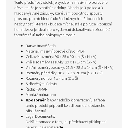
Tento předsíňový stolek je vyroben z masivního borového
dřeva, takže je stabilní a odolný. Obsahuje 3 police a 3
hladce výsuvné zásuvky, které vám poskytnou spoustu
prostoru pro přehledné uložení různých každodenních
nezbytností, které tak budete mít neustále po ruce. Robustní
horní deska je ideální pro vystavení dekorativních předmětů,
fotorámečků nebo pokojových rostlin.
Barva: tmavě šedá
Materiál: masivní borové dřevo, MDF
Celkové rozměry: 90 x 35 x 90 cm (Š x H x V)
Vnější rozměry zásuvky: 29 x 17,5 cm (Š x V)
Vnitřní rozměry zásuvky: 21,5 x 28,5 x 14 cm (Š x H x V)
Rozměry přihrádky: 86 x 32,5 x 20 cm (Š x H x V)
Rozměry nohou: 4 x 4 cm (D x Š)
S dřevěnými úchyty
Řada: HAMAR
Montáž nutná: ano
Upozornění:
Aby nedošlo k převrácení, je třeba
tento produkt připevnit ke zdi pomocí dodaného
příslušenství.
Legal Documents:
Další informace o tom, jak předcházet překlopení
nábytku naleznete
zde