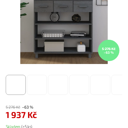
5 276 Kč
–63 %
5 276 Kč
–63 %
1 937 Kč
Měrná cena:
Skladem
(>5 ks)