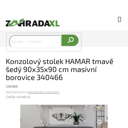
Přejít na obsah
Náku
Hledat
Konzolový stolek HAMAR tmavě
šedý 90x35x90 cm masivní
borovice 340466
340466
Průměrné hodnocení produktu je 0,0 z 5 hvězdiček.
Neohodnoceno
Podrobnosti hodnocení
Značka:
zahrada-XL